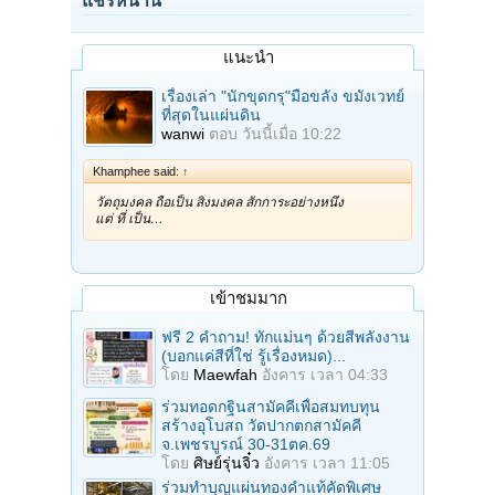
แชร์หน้านี้
แนะนำ
เรื่องเล่า "นักขุดกรุ"มือขลัง ขมังเวทย์
ที่สุดในแผ่นดิน
wanwi
ตอบ
วันนี้เมื่อ 10:22
Khamphee said:
↑
วัตถุมงคล ถือเป็น สิ่งมงคล สักการะอย่างหนึ่ง
แต่ ที่ เป็น…
เข้าชมมาก
ฟรี 2 คำถาม! ทักแม่นๆ ด้วยสีพลังงาน
(บอกแค่สีที่ใช่ รู้เรื่องหมด)...
โดย
Maewfah
อังคาร เวลา 04:33
ร่วมทอดกฐินสามัคคีเพื่อสมทบทุน
สร้างอุโบสถ วัดปากตกสามัคคี
จ.เพชรบูรณ์ 30-31ตค.69
โดย
ศิษย์รุ่นจิ๋ว
อังคาร เวลา 11:05
ร่วมทําบุญแผ่นทองคำแท้คัดพิเศษ