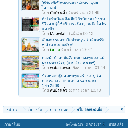
99% เพื่อปิดทองหลวงพ่อพระพุทธ
ไสยาสน์...
โดย
ศิษย์รุ่นจิ๋ว
จันทร์ เวลา 21:49
ทำไมวันนี้คนถึงเชื่อรีวิวน้อยลง? รวม
รีวิวจากผู้ใช้บริการจริง ญาณฮีลใจ by
แมวฟ้า
โดย
Maewfah
วันนี้เมื่อ 00:13
เสียงธรรมจากวัดท่าขนุน วันจันทร์ที่
๓ สิงหาคม ๒๕๖๙
โดย
iamfu
จันทร์ เวลา 19:47
ทอดผ้าป่าสามัคคีสมทบกองทุนเผยแผ่
ธรรมทางวิทยุ (๑๒ ส.ค. ๒๕๖๙)
โดย
watsritawee
อังคาร เวลา 01:44
ร่วมทอดกฐินสมทบทุนสร้างเมรุ วัด
ทองหลาง อ.บ้านนา จ.นครนายก
1พย.2569
โดย
ศิษย์รุ่นจิ๋ว
อังคาร เวลา 10:48
หน้าแรก
เว็บบอร์ด
ต่างประเทศ
ทวีป ออสเตรเลีย
ภาษาไทย
ลงโฆษณา
ติดต่อเรา
ช่วยเหลือ