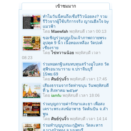
เข้าชมมาก
ทำไมวันนี้คนถึงเชื่อรีวิวน้อยลง? รวม
รีวิวจากผู้ใช้บริการจริง ญาณฮีลใจ by
แมวฟ้า
โดย
Maewfah
พฤหัสบดี เวลา 00:13
ขอเชิญร่วมบุญเป็นเจ้าภาพถวายพระ
อุปคุต 9 นิ้ว เนื้อทองเหลือง วัดปงค์
เชียงราย
โดย
ไข่หวานน้อย
พฤหัสบดี เวลา
08:23
ร่วมทอดกฐินสมทบทุนสร้างอุโบสถ วัด
สุพีรอนวนาราม จ.ปราจีนบุรี
15พย.69
โดย
ศิษย์รุ่นจิ๋ว
พฤหัสบดี เวลา 17:45
เสียงธรรมจากวัดท่าขนุน วันพฤหัสบดี
ที่ ๖ สิงหาคม ๒๕๖๙
โดย
iamfu
พฤหัสบดี เวลา 18:06
ร่วมบุญถวายค่ารักษาและยา เพื่อสง
เคราะพระสงฆ์อาพาธ วัดต้นปัน จ.ลํา
พูน
โดย
ศิษย์รุ่นจิ๋ว
พฤหัสบดี เวลา 14:14
ร่วมทําบุญบูรณะกุฏิพระ วัดละหาร
อ.บางบัวทอง จ.นนทบุรี