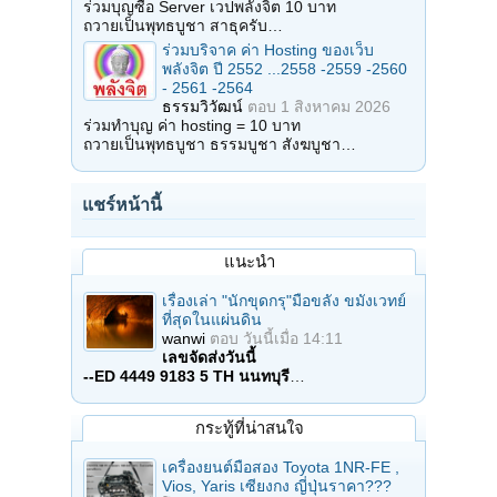
ร่วมบุญซื้อ Server เวปพลังจิต 10 บาท
ถวายเป็นพุทธบูชา สาธุครับ…
ร่วมบริจาค ค่า Hosting ของเว็บ
พลังจิต ปี 2552 ...2558 -2559 -2560
- 2561 -2564
ธรรมวิวัฒน์
ตอบ
1 สิงหาคม 2026
ร่วมทำบุญ ค่า hosting = 10 บาท
ถวายเป็นพุทธบูชา ธรรมบูชา สังฆบูชา…
แชร์หน้านี้
แนะนำ
เรื่องเล่า "นักขุดกรุ"มือขลัง ขมังเวทย์
ที่สุดในแผ่นดิน
wanwi
ตอบ
วันนี้เมื่อ 14:11
เลขจัดส่งวันนี้
--ED 4449 9183 5 TH นนทบุรี
…
กระทู้ที่น่าสนใจ
เครื่องยนต์มือสอง Toyota 1NR-FE ,
Vios, Yaris เซียงกง ญี่ปุ่นราคา???