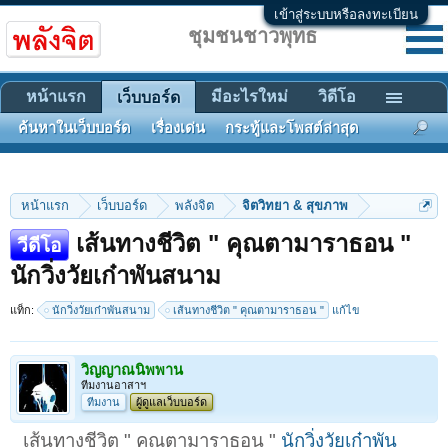
เข้าสู่ระบบหรือลงทะเบียน
ชุมชนชาวพุทธ
หน้าแรก
มีอะไรใหม่
วิดีโอ
เว็บบอร์ด
ค้นหาในเว็บบอร์ด
เรื่องเด่น
กระทู้และโพสต์ล่าสุด
หน้าแรก
เว็บบอร์ด
พลังจิต
จิตวิทยา & สุขภาพ
เส้นทางชีวิต " คุณตามาราธอน "
วีดีโอ
นักวิ่งวัยเก๋าพันสนาม
แท็ก:
นักวิ่งวัยเก๋าพันสนาม
เส้นทางชีวิต " คุณตามาราธอน "
แก้ไข
วิญญาณนิพพาน
ทีมงานอาสาฯ
ทีมงาน
ผู้ดูแลเว็บบอร์ด
เส้นทางชีวิต " คุณตามาราธอน "
นักวิ่งวัยเก๋าพัน