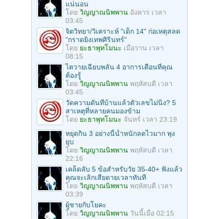
แน่นอน
โดย
วิญญาณนิพพาน
อังคาร เวลา
03:45
จิตวิทยา/วิเคราะห์ "เด็ก 14" ก่อเหตุสลด
"กราดยิงเทพศิรินทร์"
โดย
ยะธาพุทโมนะ
เมื่อวาน เวลา
08:15
ไตวายเฉียบพลัน 4 อาการเตือนที่คุณ
ต้องรู้
โดย
วิญญาณนิพพาน
พฤหัสบดี เวลา
03:45
วัดความดันที่บ้านแล้วตัวเลขไม่นิ่ง? 5
สาเหตุที่หลายคนมองข้าม
โดย
ยะธาพุทโมนะ
จันทร์ เวลา 23:19
หยุดกิน 3 อย่างนี้น้ำหนักลดไวมาก พุง
ยุบ
โดย
วิญญาณนิพพาน
พฤหัสบดี เวลา
22:16
เคล็ดลับ 5 ข้อสำหรับวัย 35-40+ ฟังแล้ว
คุณจะเลิกเสียดายเวลาทันที
โดย
วิญญาณนิพพาน
พฤหัสบดี เวลา
03:39
ผู้ชายกับโยคะ
โดย
วิญญาณนิพพาน
วันนี้เมื่อ 02:15