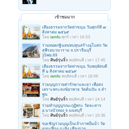
เข้าชมมาก
เสียงธรรมจากวัดท่าขนุน วันศุกร์ที่ ๗
สิงหาคม ๒๕๖๙
โดย
iamfu
ศุกร์ เวลา 16:53
ร่วมทอดกฐินสมทบทุนสร้างอุโบสถ วัด
สุพีรอนวนาราม จ.ปราจีนบุรี
15พย.69
โดย
ศิษย์รุ่นจิ๋ว
พฤหัสบดี เวลา 17:45
เสียงธรรมจากวัดท่าขนุน วันพฤหัสบดี
ที่ ๖ สิงหาคม ๒๕๖๙
โดย
iamfu
พฤหัสบดี เวลา 18:06
ร่วมบุญถวายค่ารักษาและยา เพื่อสง
เคราะพระสงฆ์อาพาธ วัดต้นปัน จ.ลํา
พูน
โดย
ศิษย์รุ่นจิ๋ว
พฤหัสบดี เวลา 14:14
ร่วมทําบุญบูรณะกุฏิพระ วัดละหาร
อ.บางบัวทอง จ.นนทบุรี
โดย
ศิษย์รุ่นจิ๋ว
พฤหัสบดี เวลา 10:36
ขอเชิญร่วมบุญเป็นเจ้าภาพปั้มน้ำ วัด
ดอนเฟือง อ.เทิง เชียงราย