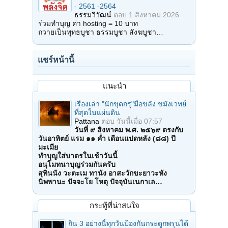
- 2561 -2564
ธรรมวิวัฒน์
ตอบ
1 สิงหาคม 2026
ร่วมทำบุญ ค่า hosting = 10 บาท
ถวายเป็นพุทธบูชา ธรรมบูชา สังฆบูชา…
แชร์หน้านี้
แนะนำ
เรื่องเล่า "นักขุดกรุ"มือขลัง ขมังเวทย์
ที่สุดในแผ่นดิน
Pattana
ตอบ
วันนี้เมื่อ 07:57
วันที่ ๙ สิงหาคม พ.ศ. ๒๕๖๙ ตรงกับ
วันอาทิตย์ แรม ๑๑ ค่ำ เดือนแปดหลัง (๘๘) ปี
มะเมีย
ทำบุญใส่บาตรในเช้าวันนี้
อนุโมทนาบุญร่วมกันครับ
สุทินนัง วะตะเม ทานัง อาสะวักขะยาวะหัง
นิพพานะ ปัจจะโย โหตุ ปัจจุบันเนกาเล…
กระทู้ที่น่าสนใจ
กิน 3 อย่างนี้ทุกวันป้องกันกระดูกพรุนได้