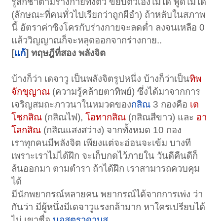
รู้สึกชาตามร่างกายทั้งตัว ขยับตัวเองไม่ได้ พูดไม่ได้
(ลักษณะที่คนทั่วไปเรียกว่าถูกผีอำ) ถ้าหลับในสภาพ
นี้ อัตราค่าซิงโครกับร่างกายจะลดต่ำ ลงจนเหลือ 0
แล้ววิญญาณก็จะหลุดออกจากร่างกาย..
[
แก้
] ทฤษฎีที่สอง พลังจิต
บ้างก็ว่า เดจาวู เป็นพลังจิตรูปหนึ่ง บ้างก็ว่าเป็น
ทิพ
จักขุญาณ
(ความรู้คล้ายตาทิพย์) ซึ่งได้มาจากการ
เจริญสมถะภาวนาในหมวดของ
กสิณ
3 กองคือ
เต
โชกสิณ
(กสิณไฟ),
โอทากสิณ
(กสิณสีขาว) และ
อา
โลกสิณ
(กสิณแสงสว่าง) จากทั้งหมด 10 กอง
เราทุกคนมีพลังจิต เพียงแต่จะอ่อนจะเข้ม บางที
เพราะเราไม่ได้ฝึก จะเก็บกดไว้ภายใน วันดีคืนดีก็
ล้นออกมา ตามตำรา ถ้าได้ฝึก เราสามารถควบคุม
ได้
มีนักพยากรณ์หลายคน พยากรณ์ได้จากการเพ่ง ว่า
กันว่า มีผู้หนึ่งมีเดจาวูแรงกล้ามาก หาใครเปรียบได้
ไม่ เขาชื่อ
นอสตราดามุส