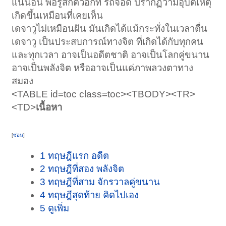
แน่นอน พอรู้สึกตัวอีกที รถจอด ปรากฏว่ามีอุบัติเหตุ
เกิดขึ้นเหมือนที่เคยเห็น
เดจาวูไม่เหมือนฝัน มันเกิดได้แม้กระทั่งในเวลาตื่น
เดจาวู เป็นประสบการณ์ทางจิต ที่เกิดได้กับทุกคน
และทุกเวลา อาจเป็นอดีตชาติ อาจเป็นโลกคู่ขนาน
อาจเป็นพลังจิต หรืออาจเป็นแค่ภาพลวงตาทาง
สมอง
<TABLE id=toc class=toc><TBODY><TR>
<TD>
เนื้อหา
[
ซ่อน
]
1 ทฤษฎีแรก อดีต
2 ทฤษฎีที่สอง พลังจิต
3 ทฤษฎีที่สาม จักรวาลคู่ขนาน
4 ทฤษฎีสุดท้าย คิดไปเอง
5 ดูเพิ่ม