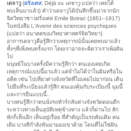
เดจาวู
(
ฝรั่งเศส
: Déjà vu
เดชาวู
แปลว่า เคยได้
พบเห็นมาแล้ว) คำว่าเดจาวูได้บันทึกขึ้นมาจากนัก
จิตวิทยาชาวฝรั่งเศส Emile Boirac (1851–1917)
ในหนังสือ L'Avenir des sciences psychiques
(แปลว่า อนาคตของวิทยาศาสตร์จิตวิทยา)
อาการเดจาวูคือรู้สึกว่าเหตุการณ์นั้นเคยพบมาแล้ว
ทั้งๆที่เพิ่งพบครั้งแรก โดยเราอาจจะคิดว่าเราเพ้อฝัน
ไป
มนุษย์ในบางครั้งมีความรู้สึกว่า ตนเองเคยเกิด
เหตุการณ์แบบนี้มาแล้ว แต่จำไม่ได้ว่าในฝันหรือใน
อดีต เช่น ไปเที่ยวต่างจังหวัดที่ไม่เคยไปมาก่อน เดิน
ไปยืนที่ระเบียงแล้วรู้สึก ตนเองคุ้นกับระเบียงนี้ มุมนี้
และการยืนแบบนี้..
บางคนรู้สึกว่าตนนั่งรถทัวร์กลับต่างจังหวัดตอนดึก
ระหว่างทางเห็นอุบัติเหตุข้างทาง แล้วก็ผ่านไป สัก
พักก็เห็นอีก เห็นอยู่เรื่อย ที่สำคัญเป็นรถคันเดิม คน
เดิม บางทีกำลังหันมามองเขาด้วย โดนที่ไม่ใช่ฝัน