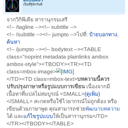
เป็นที่รู้จักกันดี
จากวิกิพีเดีย สารานุกรมเสรี
<!-- /tagline --><!-- subtitle -->
<!-- /subtitle --><!-- jumpto -->ไปที่:
ป้ายบอกทาง
,
ค้นหา
<!-- /jumpto --><!-- bodytext --><TABLE
class="noprint metadata plainlinks ambox
ambox-style"><TBODY><TR><TD
class=mbox-image>
</TD><TD class=mbox-text>
บทความนี้ควร
ปรับปรุงภาษาหรือรูปแบบการเขียน
เนื่องจากมี
เนื้อหาที่แปลไม่สมบูรณ์ <SMALL>
(ดูเพิ่ม)
</SMALL> สะกดหรือใช้ไวยากรณ์ไม่ถูกต้อง หรือ
เขียนด้วยภาษาพูด คุณสามารถช่วย
พัฒนาบทความ
ได้ และ
แก้ไขรูปแบบ
ให้เป็นสารานุกรม</TD>
</TR></TBODY></TABLE>