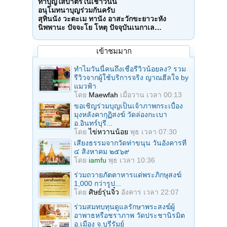
ทำบุญใส่บาตรในเช้าวันนี้
อนุโมทนาบุญร่วมกันครับ
สุทินนัง วะตะเม ทานัง อาสะวักขะยาวะหัง
นิพพานะ ปัจจะโย โหตุ ปัจจุบันเนกาเล…
เข้าชมมาก
ทำไมวันนี้คนถึงเชื่อรีวิวน้อยลง? รวม
รีวิวจากผู้ใช้บริการจริง ญาณฮีลใจ by
แมวฟ้า
โดย
Maewfah
เมื่อวาน เวลา 00:13
ขอเชิญร่วมบุญเป็นเจ้าภาพกระเบื้อง
มุงหลังคากุฏิสงฆ์ วัดล่องกะเบา
อ.อินทร์บุรี...
โดย
ไข่หวานน้อย
พุธ เวลา 07:30
เสียงธรรมจากวัดท่าขนุน วันอังคารที่
๔ สิงหาคม ๒๕๖๙
โดย
iamfu
พุธ เวลา 10:36
ร่วมถวายภัตตาหารแด่พระภิกษุสงฆ์
1,000 กว่ารูป...
โดย
ศิษย์รุ่นจิ๋ว
อังคาร เวลา 22:07
ร่วมสมทบทุนดูแลรักษาพระสงฆ์ผู้
อาพาธหรือชราภาพ วัดประชานิรมิต
อ.เมือง จ.บุรีรัมย์