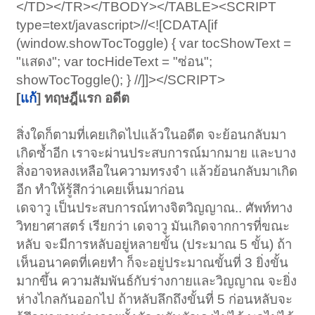
</TD></TR></TBODY></TABLE><SCRIPT
type=text/javascript>//<![CDATA[if
(window.showTocToggle) { var tocShowText =
"แสดง"; var tocHideText = "ซ่อน";
showTocToggle(); } //]]></SCRIPT>
[
แก้
] ทฤษฎีแรก อดีต
สิ่งใดก็ตามที่เคยเกิดไปแล้วในอดีต จะย้อนกลับมา
เกิดซํ้าอีก เราจะผ่านประสบการณ์มากมาย และบาง
สิ่งอาจหลงเหลือในความทรงจำ แล้วย้อนกลับมาเกิด
อีก ทำให้รู้สึกว่าเคยเห็นมาก่อน
เดจาวู เป็นประสบการณ์ทางจิตวิญญาณ.. ศัพท์ทาง
วิทยาศาสตร์ เรียกว่า เดจาวู มันเกิดจากการที่ขณะ
หลับ จะมีการหลับอยู่หลายขั้น (ประมาณ 5 ขั้น) ถ้า
เห็นอนาคตที่เคยทำ ก็จะอยู่ประมาณขั้นที่ 3 ยิ่งขั้น
มากขึ้น ความสัมพันธ์กับร่างกายและวิญญาณ จะยิ่ง
ห่างไกลกันออกไป ถ้าหลับลึกถึงขั้นที่ 5 ก่อนหลับจะ