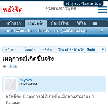
เข้าสู่ระบบหรือลงทะเบียน
ชุมชนชาวพุทธ
หน้าแรก
มีอะไรใหม่
วิดีโอ
เว็บบอร์ด
ค้นหาในเว็บบอร์ด
เรื่องเด่น
กระทู้และโพสต์ล่าสุด
หน้าแรก
เว็บบอร์ด
พลังจิต
วิทยาศาสตร์ทางจิต - ลึกลับ
เหตุการณ์เกิดขึ้นจริง
แท็ก:
เพิ่มแท็ก
miyoko
Active Member
สวัสดีค่ะ มีเหตุการณ์ที่เกิดขึ้นเมื่อสองสามวันมา
นี่เองค่ะ