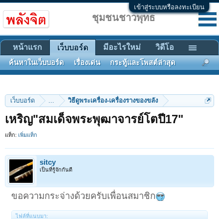
เข้าสู่ระบบหรือลงทะเบียน
ชุมชนชาวพุทธ
หน้าแรก
มีอะไรใหม่
วิดีโอ
เว็บบอร์ด
ค้นหาในเว็บบอร์ด
เรื่องเด่น
กระทู้และโพสต์ล่าสุด
เว็บบอร์ด
...
วิธีดูพระเครื่อง-เครื่องรางของขลัง
เหริญ"สมเด็จพระพุฒาจารย์โตปี17"
แท็ก:
เพิ่มแท็ก
sitcy
เป็นที่รู้จักกันดี
ขอความกระจ่างด้วยครับเพื่อนสมาชิก
ไฟล์ที่แนบมา: