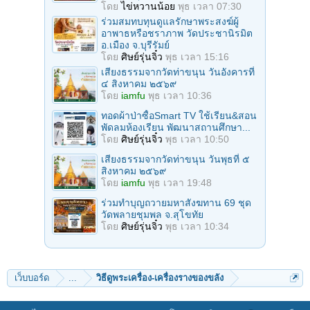
โดย
ไข่หวานน้อย
พุธ เวลา 07:30
ร่วมสมทบทุนดูแลรักษาพระสงฆ์ผู้
อาพาธหรือชราภาพ วัดประชานิรมิต
อ.เมือง จ.บุรีรัมย์
โดย
ศิษย์รุ่นจิ๋ว
พุธ เวลา 15:16
เสียงธรรมจากวัดท่าขนุน วันอังคารที่
๔ สิงหาคม ๒๕๖๙
โดย
iamfu
พุธ เวลา 10:36
ทอดผ้าป่าซื้อSmart TV ใช้เรียน&สอน
พัดลมห้องเรียน พัฒนาสถานศึกษา...
โดย
ศิษย์รุ่นจิ๋ว
พุธ เวลา 10:50
เสียงธรรมจากวัดท่าขนุน วันพุธที่ ๕
สิงหาคม ๒๕๖๙
โดย
iamfu
พุธ เวลา 19:48
ร่วมทําบุญถวายมหาสังฆทาน 69 ชุด
วัดพลายชุมพล จ.สุโขทัย
โดย
ศิษย์รุ่นจิ๋ว
พุธ เวลา 10:34
เว็บบอร์ด
...
วิธีดูพระเครื่อง-เครื่องรางของขลัง