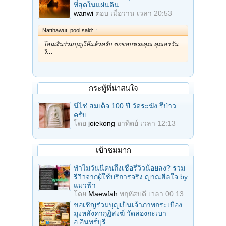
ที่สุดในแผ่นดิน
wanwi
ตอบ
เมื่อวาน เวลา 20:53
Natthawut_pool said:
↑
โอนเงินร่วมบุญให้แล้วครับ ขอขอบพระคุณ คุณอาวัน
วิ…
กระทู้ที่น่าสนใจ
นี่ไช่ สมเด็จ 100 ปี วัดระฆัง รึป่าว
ครับ
โดย
joiekong
อาทิตย์ เวลา 12:13
เข้าชมมาก
ทำไมวันนี้คนถึงเชื่อรีวิวน้อยลง? รวม
รีวิวจากผู้ใช้บริการจริง ญาณฮีลใจ by
แมวฟ้า
โดย
Maewfah
พฤหัสบดี เวลา 00:13
ขอเชิญร่วมบุญเป็นเจ้าภาพกระเบื้อง
มุงหลังคากุฏิสงฆ์ วัดล่องกะเบา
อ.อินทร์บุรี...