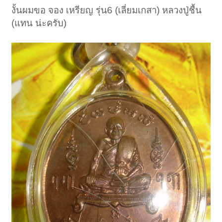
งั้นผมขอ จอง เหรียญ รุ่น6 (เลี่ยมเกสา) หลวงปู่ชื้น
(แทน น่ะครับ)