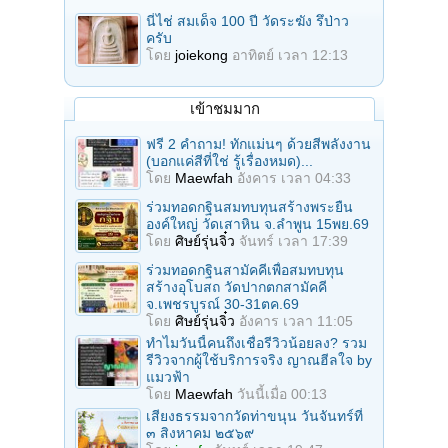
นี่ไช่ สมเด็จ 100 ปี วัดระฆัง รึป่าว
ครับ
โดย
joiekong
อาทิตย์ เวลา 12:13
เข้าชมมาก
ฟรี 2 คำถาม! ทักแม่นๆ ด้วยสีพลังงาน
(บอกแค่สีที่ใช่ รู้เรื่องหมด)...
โดย
Maewfah
อังคาร เวลา 04:33
ร่วมทอดกฐินสมทบทุนสร้างพระยืน
องค์ใหญ่ วัดเสาหิน จ.ลําพูน 15พย.69
โดย
ศิษย์รุ่นจิ๋ว
จันทร์ เวลา 17:39
ร่วมทอดกฐินสามัคคีเพื่อสมทบทุน
สร้างอุโบสถ วัดปากตกสามัคคี
จ.เพชรบูรณ์ 30-31ตค.69
โดย
ศิษย์รุ่นจิ๋ว
อังคาร เวลา 11:05
ทำไมวันนี้คนถึงเชื่อรีวิวน้อยลง? รวม
รีวิวจากผู้ใช้บริการจริง ญาณฮีลใจ by
แมวฟ้า
โดย
Maewfah
วันนี้เมื่อ 00:13
เสียงธรรมจากวัดท่าขนุน วันจันทร์ที่
๓ สิงหาคม ๒๕๖๙