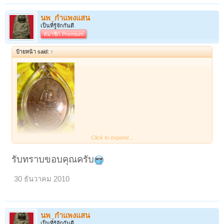
นพ_กำแพงแสน
เป็นที่รู้จักกันดี
สมาชิก Premium
ป้ายหน้า said:
↑
Click to expand...
แจ้งการโอนเงิน ครับผม (รายละเอียด อยู่ใน pm แล้วครับ)
รับทราบขอบคุณครับ
ป.ล.หลังปีใหม่ ค่อยส่งพระน่ะครับ (กลัวพระ ติดค้างที่ ไปรษณี น่ะครับ)
30 ธันวาคม 2010
ขอบคุณครับผม
นพ_กำแพงแสน
เป็นที่รู้จักกันดี