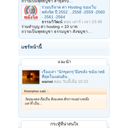
ถวายเป็นพุทธบูชา สาธุครับ…
ร่วมบริจาค ค่า Hosting ของเว็บ
พลังจิต ปี 2552 ...2558 -2559 -2560
- 2561 -2564
ธรรมวิวัฒน์
ตอบ
เสาร์ เวลา 23:48
ร่วมทำบุญ ค่า hosting = 10 บาท
ถวายเป็นพุทธบูชา ธรรมบูชา สังฆบูชา…
แชร์หน้านี้
แนะนำ
เรื่องเล่า "นักขุดกรุ"มือขลัง ขมังเวทย์
ที่สุดในแผ่นดิน
wanwi
ตอบ
วันนี้เมื่อ 10:22
Khamphee said:
↑
วัตถุมงคล ถือเป็น สิ่งมงคล สักการะอย่างหนึ่ง
แต่ ที่ เป็น…
กระทู้ที่น่าสนใจ