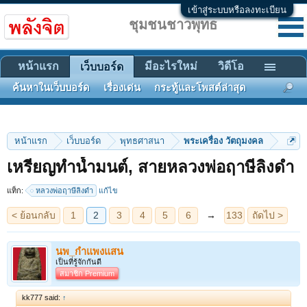
เข้าสู่ระบบหรือลงทะเบียน
ชุมชนชาวพุทธ
หน้าแรก
มีอะไรใหม่
วิดีโอ
เว็บบอร์ด
ค้นหาในเว็บบอร์ด
เรื่องเด่น
กระทู้และโพสต์ล่าสุด
หน้าแรก
เว็บบอร์ด
พุทธศาสนา
พระเครื่อง วัตถุมงคล
< ย้อนกลับ
1
2
3
4
5
6
→
133
ถัดไป >
เหรียญทำน้ำมนต์, สายหลวงพ่อฤาษีลิงดำ
แท็ก:
หลวงพ่อฤาษีลิงดำ
แก้ไข
นพ_กำแพงแสน
เป็นที่รู้จักกันดี
สมาชิก Premium
kk777 said:
↑