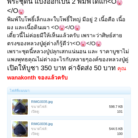
พระชุดนี้ แบ่งออกเป็น 2 พิมพ์ได้แก่<O
</O
พิมพ์ใบโพธิ์เล็กและใบโพธิ์ใหญ่ มีอยู่ 2 เนี้อคือ เนี้อ
ผง และเนี้อดินเผา <O
</O
เดี๋ยวนี้ไม่ค่อยมีให้เห็นแล้วครับ เพราะว่าศิษย์สาย
ตรงของหลวงปู่ดู่ต่างก็รู้ดีว่า<O
</O
เพราะชุดนี้หลวงปู่ปลุกเสกแน่นอน และ ราคาบูชาไม่
แพงพุทธคุณไม่ต่างอะไรกับหลายๆองค์ของหลวงปู่ดู่
เปิดให้บูชา 350 บาท ค่าจัดส่ง 50 บาท
คุณ
wanakonth จองแล้วครับ
ไฟล์ที่แนบมา:
RIMG0035.jpg
ขนาดไฟล์:
598.7 KB
เปิดดู:
101
RIMG0036.jpg
ขนาดไฟล์:
544.5 KB
เปิดดู:
100