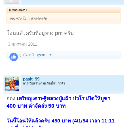
nuttaa said:
↑
จองครับ โอนแล้วแจ้งครับ
โอนแล้วครับที่อยู่ทาง pm ครับ
3 มกราคม 2011
ถูกใจ x
1
ดูรายการ
< ย้อนกลับ
1
2
3
4
5
6
→
133
ถัดไป >
pasit_99
การเวียนว่ายตายเกิดนั้นน่ากลัว
จอง
เหรียญเศรษฐีหลวงปู่แผ้ว ปวโร เปิดให้บูชา
400 บาท ค่าจัดส่ง 50 บาท
วันนี้โอนให้แล้วครับ 450 บาท (4/1/54 เวลา 11:11