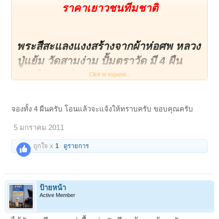
บาท ค่าจัดส่ง 50 บาท
ราคาเยาวชนทีมชาติ
พระสีสะแลงแงงสร้างจากผ้าห่อศพ หลวง
ปู่แย้ม วัดสามง่าม ปั้มตราวัด มี 4 ผืน
เปิดให้บูชาผืนละ 150 บาท ค่าจัดส่ง 50
Click to expand...
บาท รับประกันแท้แน่นอนมาจากบูชา
จากตู้วัตถุมงคลวัดครับ หมดแล้วหมดเลย
จองทั้ง 4 ผืนครับ โอนแล้วจะแจ้งให้ทราบครับ ขอบคุณครับ
5 มกราคม 2011
ถูกใจ x
1
ดูรายการ
ป้ายหน้า
Active Member