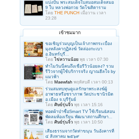
แบ่งปัน พระสมเด็จใบสมอสมเด็จสมอ
9 ใบ หลวงพ่อกวย วัดโฆสิตาราม
โดย
THE PUNCH
เมื่อวาน เวลา
23:28
เข้าชมมาก
ขอเชิญร่วมบุญเป็นเจ้าภาพกระเบื้อง
มุงหลังคากุฏิสงฆ์ วัดล่องกะเบา
อ.อินทร์บุรี...
โดย
ไข่หวานน้อย
พุธ เวลา 07:30
ทำไมวันนี้คนถึงเชื่อรีวิวน้อยลง? รวม
รีวิวจากผู้ใช้บริการจริง ญาณฮีลใจ by
แมวฟ้า
โดย
Maewfah
พฤหัสบดี เวลา 00:13
ร่วมสมทบทุนดูแลรักษาพระสงฆ์ผู้
อาพาธหรือชราภาพ วัดประชานิรมิต
อ.เมือง จ.บุรีรัมย์
โดย
ศิษย์รุ่นจิ๋ว
พุธ เวลา 15:16
ทอดผ้าป่าซื้อSmart TV ใช้เรียน&สอน
พัดลมห้องเรียน พัฒนาสถานศึกษา...
โดย
ศิษย์รุ่นจิ๋ว
พุธ เวลา 10:50
เสียงธรรมจากวัดท่าขนุน วันอังคารที่
๔ สิงหาคม ๒๕๖๙