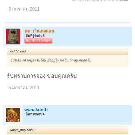
5 มกราคม 2011
นพ_กำแพงแสน
เป็นที่รู้จักกันดี
สมาชิก Premium
kk777 said:
↑
รูปหล่อหลวงปู่ธรรมรังษี ยังอยู่ไหมครับ ถ้าอยู่ จองครับ
รับทราบการจอง ขอบคุณครับ
5 มกราคม 2011
< ย้อนกลับ
1
2
3
4
5
6
→
133
ถัดไป >
wanakonth
เป็นที่รู้จักกันดี
wanta_nop said:
↑