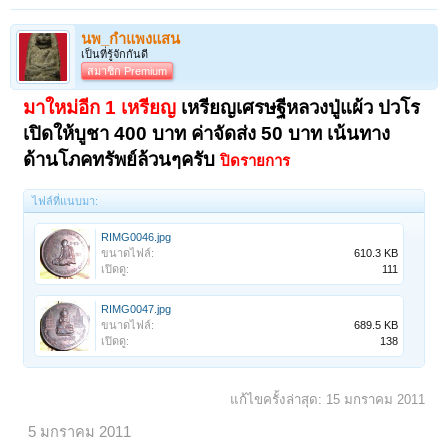
นพ_กำแพงแสน
เป็นที่รู้จักกันดี
สมาชิก Premium
มาใหม่อีก 1 เหรียญ
เหรียญเศรษฐีหลวงปู่แผ้ว ปวโร
เปิดให้บูชา 400 บาท ค่าจัดส่ง 50 บาท เน้นทาง
ด้านโภคทรัพย์ล้วนๆครับ
ปิดรายการ
ไฟล์ที่แนบมา:
RIMG0046.jpg
ขนาดไฟล์:
610.3 KB
เปิดดู:
111
RIMG0047.jpg
ขนาดไฟล์:
689.5 KB
เปิดดู:
138
แก้ไขครั้งล่าสุด:
15 มกราคม 2011
5 มกราคม 2011