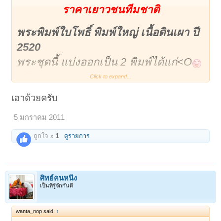
ราคาเยาวชนทีมชาติ
พระพิมพ์ใบโพธิ์ พิมพ์ใหญ่ เนื้อดินเผา ปี
2520
พระชุดนี้ แบ่งออกเป็น 2 พิมพ์ได้แก่<O
</O
Click to expand...
พิมพ์ใบโพธิ์เล็กและใบโพธิ์ใหญ่ มีอยู่ 2
เอาด้วยครับ
เนี้อคือ เนี้อผง และเนี้อดินเผา <O
</O
5 มกราคม 2011
เดี๋ยวนี้ไม่ค่อยมีให้เห็นแล้วครับ เพราะว่า
ถูกใจ x
1
ดูรายการ
ศิษย์สายตรงของหลวงปู่ดู่ต่างก็รู้ดีว่า<O
</O
ศิทย์คนหนึ่ง
เพราะชุดนี้หลวงปู่ปลุกเสกแน่นอน และ
เป็นที่รู้จักกันดี
ราคาบูชาไม่แพงพุทธคุณไม่ต่างอะไรกับ
หลายๆองค์ของหลวงปู่ดู่
เปิดให้บูชา 350
wanta_nop said:
↑