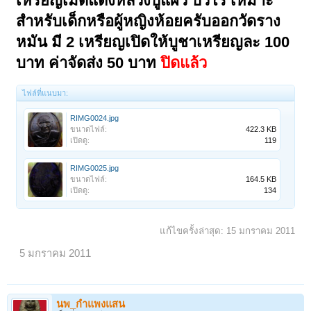
เหรียญเม็ดแตงหลวงปู่แผ้ว ปวโร
เหมาะ
สำหรับเด็กหรือผู้หญิงห้อยครับ
ออก
วัดราง
หมัน มี 2 เหรียญเปิดให้บูชาเหรียญละ 100
บาท ค่าจัดส่ง 50 บาท
ปิดแล้ว
ไฟล์ที่แนบมา:
RIMG0024.jpg
ขนาดไฟล์:
422.3 KB
เปิดดู:
119
RIMG0025.jpg
ขนาดไฟล์:
164.5 KB
เปิดดู:
134
แก้ไขครั้งล่าสุด:
15 มกราคม 2011
5 มกราคม 2011
นพ_กำแพงแสน