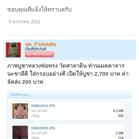
ขอบคุณที่แจ้งให้ทราบครับ
5 มกราคม 2011
นพ_กำแพงแสน
เป็นที่รู้จักกันดี
สมาชิก Premium
ภาพบูชาหลวงพ่อทรง วัดศาลาดิน ท่านเมตตาจาร
นะชาลีติ ใส่กรอบอย่างดี เปิดให้บูชา 2,700 บาท ค่า
จัดส่ง 200 บาท
ไฟล์ที่แนบมา:
RIMG0013.JPG
ขนาดไฟล์:
4.3 MB
เปิดดู:
293
RIMG0009.JPG
ขนาดไฟล์:
2 MB
เปิดดู:
228