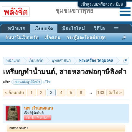
เข้าสู่ระบบหรือลงทะเบียน
ชุมชนชาวพุทธ
หน้าแรก
มีอะไรใหม่
วิดีโอ
เว็บบอร์ด
ค้นหาในเว็บบอร์ด
เรื่องเด่น
กระทู้และโพสต์ล่าสุด
หน้าแรก
เว็บบอร์ด
พุทธศาสนา
พระเครื่อง วัตถุมงคล
< ย้อนกลับ
1
2
3
4
5
6
→
133
ถัดไป >
เหรียญทำน้ำมนต์, สายหลวงพ่อฤาษีลิงดำ
แท็ก:
หลวงพ่อฤาษีลิงดำ
แก้ไข
นพ_กำแพงแสน
เป็นที่รู้จักกันดี
สมาชิก Premium
nuttaa said:
↑