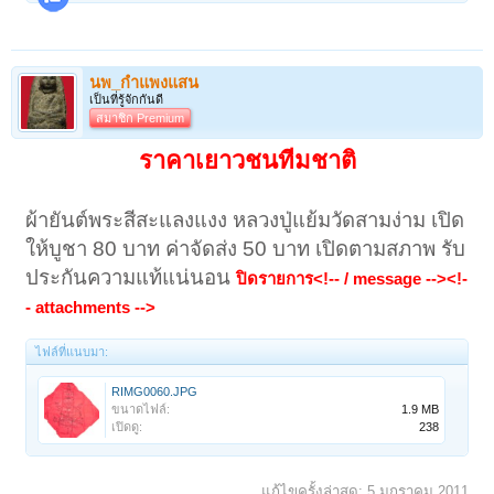
นพ_กำแพงแสน
เป็นที่รู้จักกันดี
สมาชิก Premium
ราคาเยาวชนทีมชาติ
ผ้ายันต์พระสีสะแลงแงง หลวงปู่แย้มวัดสามง่าม เปิด
ให้บูชา 80 บาท ค่าจัดส่ง 50 บาท เปิดตามสภาพ รับ
ประกันความแท้แน่นอน
ปิดรายการ<!-- / message --><!-
- attachments -->
ไฟล์ที่แนบมา:
RIMG0060.JPG
ขนาดไฟล์:
1.9 MB
เปิดดู:
238
แก้ไขครั้งล่าสุด:
5 มกราคม 2011