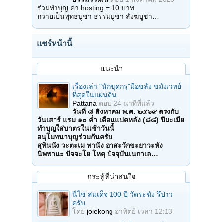
ร่วมทำบุญ ค่า hosting = 10 บาท
ถวายเป็นพุทธบูชา ธรรมบูชา สังฆบูชา…
แชร์หน้านี้
แนะนำ
เรื่องเล่า "นักขุดกรุ"มือขลัง ขมังเวทย์
ที่สุดในแผ่นดิน
Pattana
ตอบ
24 นาทีที่แล้ว
วันที่ ๘ สิงหาคม พ.ศ. ๒๕๖๙ ตรงกับ
วันเสาร์ แรม ๑๐ ค่ำ เดือนแปดหลัง (๘๘) ปีมะเมีย
ทำบุญใส่บาตรในเช้าวันนี้
อนุโมทนาบุญร่วมกันครับ
สุทินนัง วะตะเม ทานัง อาสะวักขะยาวะหัง
นิพพานะ ปัจจะโย โหตุ ปัจจุบันเนกาเล…
กระทู้ที่น่าสนใจ
นี่ไช่ สมเด็จ 100 ปี วัดระฆัง รึป่าว
ครับ
โดย
joiekong
อาทิตย์ เวลา 12:13