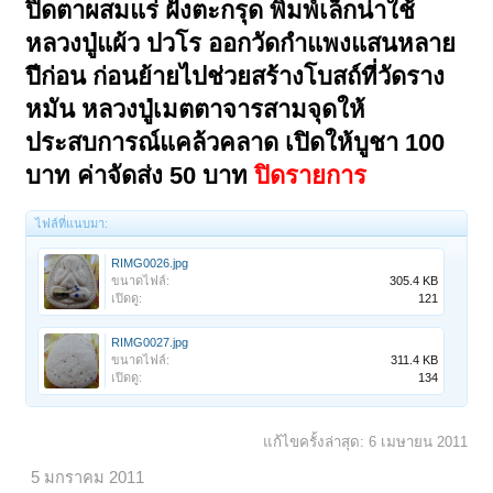
ปิดตาผสมแร่ ฝังตะกรุด พิมพ์เล็กน่าใช้
หลวงปู่แผ้ว ปวโร ออกวัดกำแพงแสนหลาย
ปีก่อน ก่อนย้ายไปช่วยสร้างโบสถ์ที่วัดราง
หมัน หลวงปู่เมตตาจารสามจุดให้
ประสบการณ์แคล้วคลาด เปิดให้บูชา 100
บาท ค่าจัดส่ง 50 บาท
ปิดรายการ
ไฟล์ที่แนบมา:
RIMG0026.jpg
ขนาดไฟล์:
305.4 KB
เปิดดู:
121
RIMG0027.jpg
ขนาดไฟล์:
311.4 KB
เปิดดู:
134
แก้ไขครั้งล่าสุด:
6 เมษายน 2011
5 มกราคม 2011