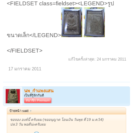
<FIELDSET class=fieldset><LEGEND>รูป
ขนาดเล็ก</LEGEND>
</FIELDSET>
แก้ไขครั้งล่าสุด:
24 มกราคม 2011
17 มกราคม 2011
นพ_กำแพงแสน
เป็นที่รู้จักกันดี
สมาชิก Premium
ป้ายหน้า said:
↑
ขอจอง องค์นี้ ครับผม (ขออนุญาต โอนเงิน วันพุธ ที่ 19 ม.ค.54)
ปล.3 วัน พอดีน่ะครับผม