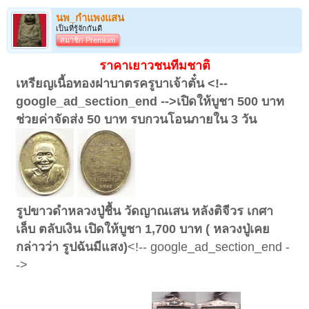
นพ_กำแพงแสน
เป็นที่รู้จักกันดี
สมาชิก Premium
ราคาเยาวชนทีมชาติ
เหรียญเนื้อทองฝาบาตรครูบาเจ้าตั๋น <!--
google_ad_section_end -->เปิดให้บูชา 500 บาท
ช่วยค่าจัดส่ง 50 บาท รบกวนโอนภายใน 3 วัน
รูปขาวดำหลวงปู่ชื้น วัดญาณเสน หลังติจีวร เกศา
เล็บ ตลับเงิน เปิดให้บูชา 1,700 บาท ( หลวงปู่เคย
กล่าวว่า รูปฉันมีแสง)
<!-- google_ad_section_end -
->