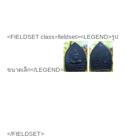
<FIELDSET class=fieldset><LEGEND>รูป
ขนาดเล็ก</LEGEND>
</FIELDSET>