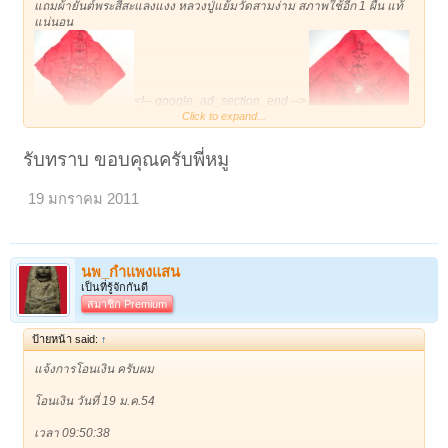
แถมผ้ายันต์พระสีสะแลงแงง หลวงปู่แย้มวัดสามง่าม สภาพใช้อีก 1 ผืน แท้
แน่นอน
<!-- google_ad_section_end -->
Click to expand...
รับทราบ ขอบคุณครับพี่หมู
19 มกราคม 2011
ฝาก..เก็บไว้ให้ด้วย
เดี๋ยวพรุ่งนี้จัดการให้ครับ
นพ_กำแพงแสน
เป็นที่รู้จักกันดี
สมาชิก Premium
ป้ายหน้า said:
↑
แจ้งการโอนเงิน ครับผม
โอนเงิน วันที่ 19 ม.ค.54
เวลา 09:50:38