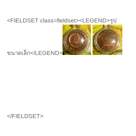
<FIELDSET class=fieldset><LEGEND>รูป
ขนาดเล็ก</LEGEND>
</FIELDSET>