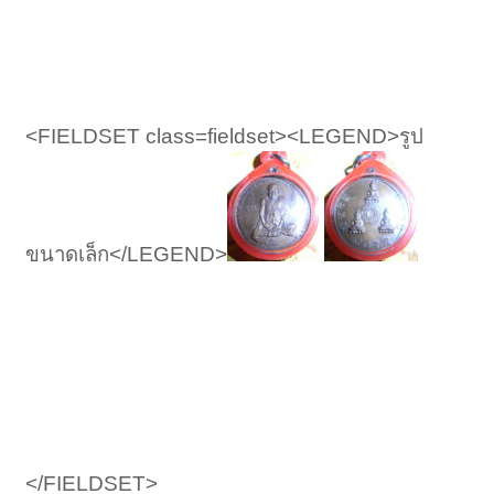
<FIELDSET class=fieldset><LEGEND>รูป
ขนาดเล็ก</LEGEND>
</FIELDSET>