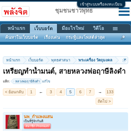
เข้าสู่ระบบหรือลงทะเบียน
ชุมชนชาวพุทธ
หน้าแรก
มีอะไรใหม่
วิดีโอ
เว็บบอร์ด
ค้นหาในเว็บบอร์ด
เรื่องเด่น
กระทู้และโพสต์ล่าสุด
หน้าแรก
เว็บบอร์ด
พุทธศาสนา
พระเครื่อง วัตถุมงคล
< ย้อนกลับ
1
←
3
4
5
6
7
→
133
เหรียญทำน้ำมนต์, สายหลวงพ่อฤาษีลิงดำ
ถัดไป >
แท็ก:
หลวงพ่อฤาษีลิงดำ
แก้ไข
นพ_กำแพงแสน
เป็นที่รู้จักกันดี
สมาชิก Premium