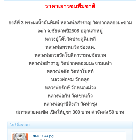
ราคาเยาวชนทีมชาติ
องค์ที่ 3 พระผงน้ำมันพิมพ์ หลวงพ่อสำราญ วัดปากคลองมะขาม
เฒ่า จ.ชัยนาทปี2508 ปลุกเสกหมู่
หลวงปู่โต๊ะวัดประดู่ฉิมพลี
หลวงพ่อพรหมวัดช่องแค,
หลวงพ่อกวยวัดโฆสิตารามจ.ชัยนาท
หลวงพ่อสำราญ วัดปากคลองมมะขามเฒ่า
หลวงพ่อดัด วัดท่าโบศถ์
หลวงพ่อชม วัดตลุก
หลวงพ่อรักษ์ วัดหนองม่วง
หลวงพ่อกัน วัดเขาแก้ว
หลวงพ่อฤาษีลิงดำ วัดท่าซุง
สภาพสวยคมชัด เปิดให้บูชา 300 บาท ค่าจัดส่ง 50 บาท
ไฟล์ที่แนบมา:
RIMG0044.jpg