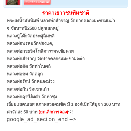
สมาชิก Premium
ราคาเยาวชนทีมชาติ
พระผงน้ำมันพิมพ์ หลวงพ่อสำราญ วัดปากคลองมะขามเฒ่า
จ.ชัยนาทปี2508 ปลุกเสกหมู่
หลวงปู่โต๊ะวัดประดู่ฉิมพลี
หลวงพ่อพรหมวัดช่องแค,
หลวงพ่อกวยวัดโฆสิตารามจ.ชัยนาท
หลวงพ่อสำราญ วัดปากคลองมมะขามเฒ่า
หลวงพ่อดัด วัดท่าโบศถ์
หลวงพ่อชม วัดตลุก
หลวงพ่อรักษ์ วัดหนองม่วง
หลวงพ่อกัน วัดเขาแก้ว
หลวงพ่อฤาษีลิงดำ วัดท่าซุง
เลี่ยมแสตนเลส สภาพสวยคมชัด มี 1 องค์เปิดให้บูชา 300 บาท
<!--
ค่าจัดส่ง 50 บาท
(ยกเลิกการจอง)
google_ad_section_end -->