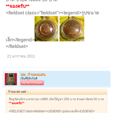
**จองครับ**
<fieldset class="fieldset"><legend>รูปขนาด
เล็ก</legend>
</fieldset>
21 มกราคม 2011
นพ_กำแพงแสน
เป็นที่รู้จักกันดี
สมาชิก Premium
ก้านมะยม said:
↑
รียญรัตนจักร แจกทานบารมี46 เปิดให้บูชา 350 บาท ช่วยค่าจัดส่ง 50 บาท
**จองครับ**
<FIELDSET class=fieldset><LEGEND>รูปขนาดเล็ก</LEGEND>