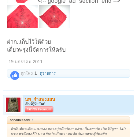
<!-- google_ad_section_end -->
ฝาก..เก็บไว้ให้ด้วย
เดี๋ยวพรุ่งนี้จัดการให้ครับ
19 มกราคม 2011
ถูกใจ x
1
ดูรายการ
< ย้อนกลับ
1
←
3
4
5
6
7
→
133
ถัดไป >
นพ_กำแพงแสน
เป็นที่รู้จักกันดี
สมาชิก Premium
hanada9 said:
↑
ผ้ายันต์พระสีสะแลงแงง หลวงปู่แย้มวัดสามง่าม ปั้มตราวัด เปิดให้บูชา 140
บาท ค่าจัดส่ง 50 บาท รับประกันความแท้แน่นอนจากตู้วัดครับ