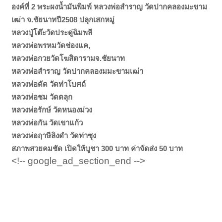
องค์ที่ 2 พระผงน้ำมันพิมพ์ หลวงพ่อสำราญ วัดปากคลองมะขาม
เฒ่า จ.ชัยนาทปี2508 ปลุกเสกหมู่
หลวงปู่โต๊ะวัดประดู่ฉิมพลี
หลวงพ่อพรหมวัดช่องแค,
หลวงพ่อกวยวัดโฆสิตารามจ.ชัยนาท
หลวงพ่อสำราญ วัดปากคลองมมะขามเฒ่า
หลวงพ่อดัด วัดท่าโบศถ์
หลวงพ่อชม วัดตลุก
หลวงพ่อรักษ์ วัดหนองม่วง
หลวงพ่อกัน วัดเขาแก้ว
หลวงพ่อฤาษีลิงดำ วัดท่าซุง
สภาพสวยคมชัด เปิดให้บูชา 300 บาท ค่าจัดส่ง 50 บาท
<!-- google_ad_section_end -->