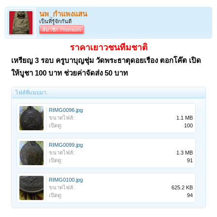
นพ_กำแพงแสน
เป็นที่รู้จักกันดี
สมาชิก Premium
ราคาเยาวชนทีมชาติ
เหรียญ 3 รอบ ครูบาบุญชุ่ม วัดพระธาตุดอยเรือง ตอกโค๊ต เปิด
ให้บูชา 100 บาท ช่วยค่าจัดส่ง 50 บาท
ไฟล์ที่แนบมา:
RIMG0096.jpg
ขนาดไฟล์:
1.1 MB
เปิดดู:
100
RIMG0099.jpg
ขนาดไฟล์:
1.3 MB
เปิดดู:
91
RIMG0100.jpg
ขนาดไฟล์:
625.2 KB
เปิดดู:
94