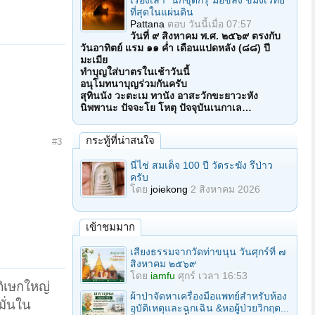
เรื่องเล่า "นักขุดกรุ"มือขลัง ขมังเวทย์
ที่สุดในแผ่นดิน
Pattana
ตอบ
วันนี้เมื่อ 07:57
วันที่ ๙ สิงหาคม พ.ศ. ๒๕๖๙ ตรงกับ
วันอาทิตย์ แรม ๑๑ ค่ำ เดือนแปดหลัง (๘๘) ปี
มะเมีย
ทำบุญใส่บาตรในเช้าวันนี้
อนุโมทนาบุญร่วมกันครับ
สุทินนัง วะตะเม ทานัง อาสะวักขะยาวะหัง
นิพพานะ ปัจจะโย โหตุ ปัจจุบันเนกาเล…
กระทู้ที่น่าสนใจ
#3
นี่ไช่ สมเด็จ 100 ปี วัดระฆัง รึป่าว
ครับ
โดย
joiekong
2 สิงหาคม 2026
เข้าชมมาก
เสียงธรรมจากวัดท่าขนุน วันศุกร์ที่ ๗
สิงหาคม ๒๕๖๙
โดย
iamfu
ศุกร์ เวลา 16:53
ภิเษกใหญ่
ผ้าป่าจัดหาเครื่องมือแพทย์สำหรับห้อง
มั่นใน
อุบัติเหตุและฉุกเฉิน &หอผู้ป่วยวิกฤต...