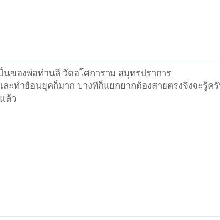
าเป็นของพ่อท่านลี วัดอโศการาม สมุทรปราการ
าก และทำย้อนยุคก็มาก บางทีก็แยกยากต้องสายตรงจึงจะรู้ค
แล้ว