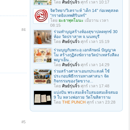
โดย
ศิษย์รุ่นจิ๋ว
ศุกร์ เวลา 10:17
จิตวิทยา/วิเคราะห์ "เด็ก 14" ก่อเหตุสลด
"กราดยิงเทพศิรินทร์"
โดย
ยะธาพุทโมนะ
เมื่อวาน เวลา
08:15
#4
ร่วมทําบุญสร้างห้องสุขาปลดทุกข์ 30
ห้อง วัดปราสาท จ.นนทบุรี
โดย
ศิษย์รุ่นจิ๋ว
ศุกร์ เวลา 15:19
ร่วมบุญกับพระอ.เอกลักษณ์ ปัญญาค
โม สร้างกุฏิสงฆ์ถวายวัดป่าเทสรังสีดง
พญาเย็น...
โดย
ศิษย์รุ่นจิ๋ว
ศุกร์ เวลา 14:29
ร่วมสร้างศาลาเอนกประสงค์ ใช้
ประกอบพิธีกรรมทางศาสนา จัด
กิจกรรมของวัดขวาง...
โดย
ศิษย์รุ่นจิ๋ว
ศุกร์ เวลา 17:48
แบ่งปัน พระสมเด็จใบสมอสมเด็จสมอ
9 ใบ หลวงพ่อกวย วัดโฆสิตาราม
โดย
THE PUNCH
ศุกร์ เวลา 23:28
#5