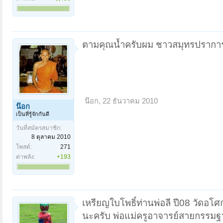
ตามคุณน้ำครับผม ชาวสมุทรปราการ
น๊อก
,
22 ธันวาคม 2010
น๊อก
เป็นที่รู้จักกันดี
วันที่สมัครสมาชิก:
8 ตุลาคม 2010
โพสต์:
271
ค่าพลัง:
+193
เหรียญใบโพธิ์ท่านพ่อลี ปี08 วัดอโศ
นะครับ พ่อแม่ครูอาจารย์สายกรรมฐา