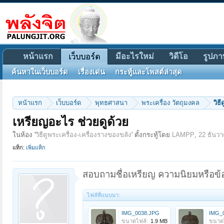
หน้าแรก
มีอะไรใหม่
วิดีโอ
รูปภา
เว็บบอร์ด
ค้นหาในเว็บบอร์ด
เรื่องเด่น
กระทู้และโพสต์ล่าสุด
หน้าแรก
เว็บบอร์ด
พุทธศาสนา
พระเครื่อง วัตถุมงคล
วิธ
เหรียญอะไร ช่วยดูด้วย
ในห้อง '
วิธีดูพระเครื่อง-เครื่องรางของขลัง
' ตั้งกระทู้โดย
LAMPP
,
22 ธันว
แท็ก:
เพิ่มแท็ก
สอบถามชื่อเหรียญ ความนิยมหรือข้อมู
ไฟล์ที่แนบมา:
IMG_0038.JPG
IMG_
ขนาดไฟล์:
1.9 MB
ขนาดไ