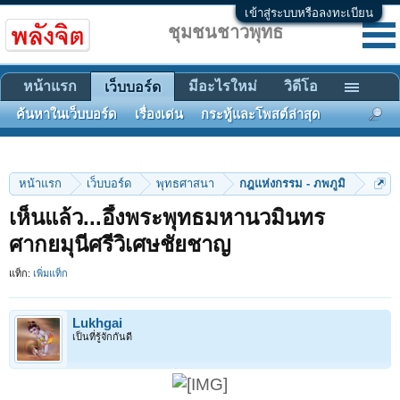
เข้าสู่ระบบหรือลงทะเบียน
ชุมชนชาวพุทธ
หน้าแรก
มีอะไรใหม่
วิดีโอ
เว็บบอร์ด
ค้นหาในเว็บบอร์ด
เรื่องเด่น
กระทู้และโพสต์ล่าสุด
หน้าแรก
เว็บบอร์ด
พุทธศาสนา
กฎแห่งกรรม - ภพภูมิ
เห็นแล้ว...อึ้งพระพุทธมหานวมินทร
ศากยมุนีศรีวิเศษชัยชาญ
แท็ก:
เพิ่มแท็ก
Lukhgai
เป็นที่รู้จักกันดี