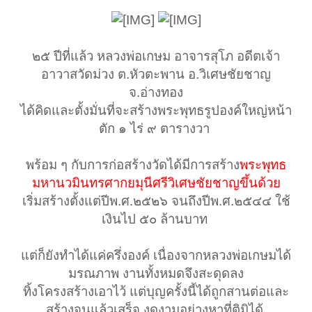
๒๕ ปีที่แล้ว หลวงพ่อเกษม อาจารสุโภ อดีตเจ้า
อาวาสวัดม่วง ต.หัวตะพาน อ.วิเศษชัยชาญ
จ.อ่างทอง
ได้คิดและตั้งมั่นที่จะสร้างพระพุทธรูปองค์ใหญ่หน้า
ตัก ๑ ไร่ ๙ ตารางวา ​
พร้อม ๆ กับการก่อสร้างวัดได้มีการสร้าง
พระพุทธ
มหานวมินทรศากยมุนีศรีวิเศษชัยชาญขึ้นด้วย
เริ่มสร้างตั้งแต่ปีพ.ศ.๒๕๒๖ จนถึงปีพ.ศ.๒๕๔๔ ใช้
เงินไป ๕๐ ล้านบาท ​
แต่ก็ยังทำได้แค่ครึ่งองค์ เนื่องจากหลวงพ่อเกษมได้
มรณภาพ งานทั้งหมดจึงสะดุดลง
ทิ้งโครงสร้างเอาไว้ แต่บุญครั้งนี้ได้ถูกสานต่อและ
สร้างจนแล้วเสร็จ งดงามอย่างหาที่ติมิได้ ​