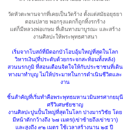
วัดหัวตะพานจากที่เคยเป็นวัดร้าง ตั้งแต่สมัยอยุธยา
ตอนปลาย พอกรุงแตกก็ถูกทิ้งรกร้าง
แต่ก็มีหลวงพ่อเกษม ที่เดินทางมาบูรณะ และสร้าง
งานศิลปะให้พระพุทธศาสนา​
เริ่มจากโบสถ์ที่มีดอกบัวโอบอุ้มใหญ่ที่สุดในโลก
วิหารเงิน(ที่ประดับด้วยกระจกสะท้อนทั้งหลัง)
สวนนรกภูมิ ที่สอนเตือนจิตใจให้กับประชาชนที่เดิน
ทางมาทำบุญ ไม่ให้ประมาทในการดำเนินชีวิตและ
งาน
ชิ้นสำคัญที่เริ่มทำคือพระพุทธมหานวมินทรศากยมุนี
ศรีวิเศษชัยชาญ
งานศิลปะปูนปั้นใหญ่ที่สุดในโลก ปางมารวิชัย โดย
มีหน้าตักกว้างถึง ๖๗ เมตร(เข่าซ้ายถึงเข่าขวา)
และสูงถึง ๙๒ เมตร ใช้เวลาสร้างนาน ๒๕ ปี
​