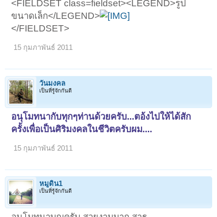
<FIELDSET class=fieldset><LEGEND>รูป
ขนาดเล็ก</LEGEND>
</FIELDSET>
15 กุมภาพันธ์ 2011
วันมงคล
เป็นที่รู้จักกันดี
อนุโมทนากับทุกๆท่านด้วยครับ...ตอ้งไปให้ได้สัก
ครั้งเพื่อเป็นศิริมงคลในชีวิตครับผม....
15 กุมภาพันธ์ 2011
หมูดิน1
เป็นที่รู้จักกันดี
อนุโมทนาบุญครับ สวยงามมาก สาธุ