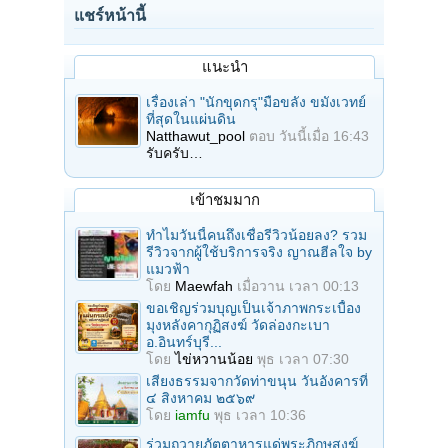
แชร์หน้านี้
แนะนำ
เรื่องเล่า "นักขุดกรุ"มือขลัง ขมังเวทย์
ที่สุดในแผ่นดิน
Natthawut_pool
ตอบ
วันนี้เมื่อ 16:43
รับครับ…
เข้าชมมาก
ทำไมวันนี้คนถึงเชื่อรีวิวน้อยลง? รวม
รีวิวจากผู้ใช้บริการจริง ญาณฮีลใจ by
แมวฟ้า
โดย
Maewfah
เมื่อวาน เวลา 00:13
ขอเชิญร่วมบุญเป็นเจ้าภาพกระเบื้อง
มุงหลังคากุฏิสงฆ์ วัดล่องกะเบา
อ.อินทร์บุรี...
โดย
ไข่หวานน้อย
พุธ เวลา 07:30
เสียงธรรมจากวัดท่าขนุน วันอังคารที่
๔ สิงหาคม ๒๕๖๙
โดย
iamfu
พุธ เวลา 10:36
ร่วมถวายภัตตาหารแด่พระภิกษุสงฆ์