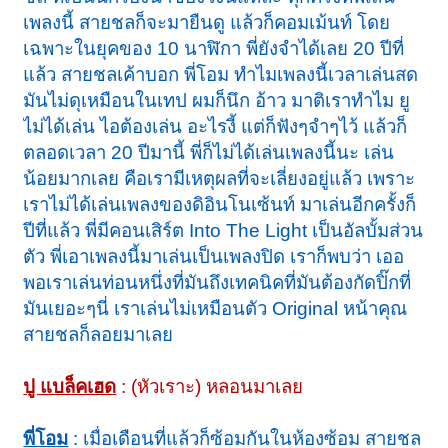
เพลงนี้ สายชลก็จะมายืนดู แล้วก็คอมเม้นท์ โดย
เฉพาะในยุคของ 10 นาฬิกา พี่ยังจำได้เลย 20 ปีที่
แล้ว สายชลเค้าบอก พี่โอม ทำไมเพลงนี้เวลาเล่นสด
มันไม่ดุเหมือนในเทป ผมก็นึก อ้าว มาติเราทำไม ยู
ไม่ได้เล่น ไอต้องเล่น อะไรงี้ แต่ก็ฟังๆจำๆไว้ แล้วก็
ตลอดเวลา 20 ปีมานี้ พี่ก็ไม่ได้เล่นเพลงนี้นะ เล่น
น้อยมากเลย คือเรามีเหตุผลที่จะเลี่ยงอยู่แล้ว เพราะ
เราไม่ได้เล่นเพลงของดิอินโนเซ้นท์ มาเล่นอีกครั้งก็
ปีที่แล้ว พี่มีคอนเสิร์ต Into The Light เป็นอัลบั้มส่วน
ตัว พี่เอาเพลงนี้มาเล่นเป็นเพลงปิด เราก็พบว่า เออ
พอเราเล่นท่อนหนึ่งที่มันถึงเทคนิคที่มันต้องกัดปิ๊กที่
มันเยอะๆนี่ เราเล่นไม่เหมือนตัว Original หน้าคุณ
สายชลก็ลอยมาเลย
ปู แบล็คเฮด
: (หัวเราะ) หลอนมาเลย
พี่โอม
: เมื่อเดือนที่แล้วก็ซ้อมกันในห้องซ้อม สายชล