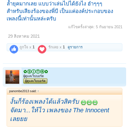
ล้ำยุคมากเลย แบบว่าเล่นไปได้ยังไง ฮ๋าๆๆๆ
สำหรับเสียงร้องของพี่บี เป็นแค่องค์ประกอบของ
เพลงนี้เท่านั้นหล่ะครับ
แก้ไขครั้งล่าสุด:
5 กันยายน 2021
29 สิงหาคม 2021
ถูกใจ x
1
รักเลย x
1
ดูรายการ
✿ⓈⓘⓉⓐ✿
ผู้ดูแลเว็บบอร์ด
ผู้ดูแลเว็บบอร์ด
panombe2013 said:
↑
งั้นก็ร้องเพลงได้แล้วสิครับ
จัดมา...ให้ไว เพลงของ The Innocent
เลยยย