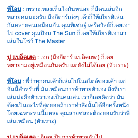
พี่โอม
: เพราะเพลงเห็นใจกันหน่อย ก็มีคนเล่นอีก
หลายคนนะครับ มือกีตาร์เก่งๆ เค้าก็ให้เกียรติเล่น
กันหลายคนเหมือนกัน คุณพิเชษฐ์ เครือวัลย์ก็เคยเอา
ไป cover คุณป๊อบ The Sun ก็เคยให้เกียรติเอามา
เล่นในโชว์ The Master
ปู แบล็คเฮด
: เอก (มือกีตาร์ แบล็คเฮด) ก็เคย
พยายามอยู่เหมือนกันครับ แต่ยังไม่ได้เลย (หัวเราะ)
พี่โอม
: พี่ว่าทุกคนเค้าก็เล่นไปในสไตล์ของเค้า แต่
อันนี้สำหรับพี่ มันเหมือนการท้าทายตัวเอง สิ่งที่เรา
เล่นน่ะคือตัวเราเองเป็นคนเล่น เราก็เลยคิดว่า มัน
ต้องเป็นอะไรที่สุดยอดถ้าเราทำสิ่งนั้นได้อีกครั้งหนึ่ง
โดยเฉพาะหนนี้แหละ คุณสายชลจะต้องยอมรับว่าพี่
เล่นเหมือน (หัวเราะ)
ปู แบล็คเฮด
: ก็เลยเป็นการท้าทายกันไป