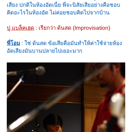
เสียง ปกติในห้องอัดเนี่ย พี่จะนิสัยเสียอย่างคือชอบ
คิดอะไรในห้องอัด ไม่ค่อยชอบคิดไปจากบ้าน
ปู แบล็คเฮด
: เรียกว่า ด้นสด (Improvisation)
พี่โอม
: ใช่ ด้นสด ข้อเสียคือมันทำให้ค่าใช้จ่ายห้อง
อัดเสียงมันบานปลายไปเยอะมาก