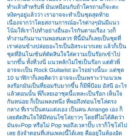
ทำแล้วสำหรับพี่ มันเหมือนกับถ้าใครถามก็จะตะ
หงิดๆอยู่แล้วว่า เราอาจจะทำเป็นชุดสุดท้าย
เนื่องจากว่าโดยสถานการณ์อะไรต่างๆมันมีแนว
โน้มให้เราไปทำอย่างอื่นอะไรกันตามเรื่อง วงก็
ทำงานกันมานานพอสมควร ทีนี้มันก็เลยเป็นชุดที่
เราค่อนข้างปล่อยอะไรเป็นอิสระมากเลย แล้วก็เป็น
ชุดที่อินโนเซ้นท์ตัดสินใจใส่ความเป็นร๊อกเข้าไป
มากขึ้น ทั้งที่วงนี่ แนวหลักไม่ใช่เป็นร๊อก แต่ตัวพี่
อาจจะเป็น Rock Guitarist อะไรอย่างนี้นะ แต่ชุด
10 นาฬิกาก็เลยคิดว่า อาจจะเป็นเพราะว่าแนวเพ
ลงร๊อกมันเป็นที่ยอมรับมากขึ้น ก็มีพี่ป้อม อัสนี อะไร
แล้วตอนนั้น พี่ก็เลยเอาชุดนี้แหละเป็นร๊อก เห็นใจ
กันหน่อย ก็เป็นเพลงหนึ่ง ที่พอถึงท่อนโซโล่ตรง
กลาง ที่เราเป็นคนแต่งเอง เป็นคน Arrange เอง ก็
เลยตัดสินใจให้มีท่อนโซโล่ยาวๆ โดยที่ไม่ได้คิดว่า
มันจะPop หรือไม่ Pop พอถึงเวลาปั๊บ เราก็โซโล่ไป
เลย ยังจำตอนที่เล่นเพลงนี้ได้เลย คืออยู่ในห้องอัด