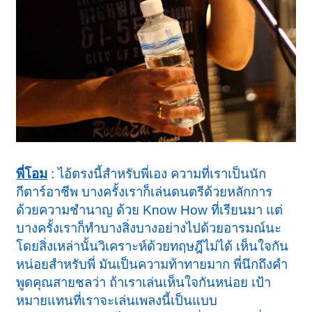
พี่โอม
: ไอ้ตรงนี้สำหรับพี่เอง ความที่เราเป็นนัก
กีตาร์อาชีพ บางครั้งเราก็เล่นดนตรีด้วยหลักการ
ด้วยความชำนาญ ด้วย Know How ที่เรียนมา แต่
บางครั้งเราก็ทำบางสิ่งบางอย่างไปด้วยอารมณ์นะ
โดยสิ่งเหล่านั้นวิเคราะห์ด้วยทฤษฎีไม่ได้ เห็นใจกัน
หน่อยสำหรับพี่ มันเป็นความท้าทายมาก พี่นึกถึงคำ
พูดคุณสายชลว่า ถ้าเราเล่นเห็นใจกันหน่อย เป้า
หมายแทนที่เราจะเล่นเพลงนี้เป็นแบบ