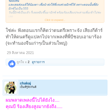
ร้องแทน
และเคยส่งเมล์ให้น้องตา เพื่อนำส่งให้พี่เจนช่วยมิกซ์ให้ เพราะตอนนั้นพี่ยัง
มิกซ์ไม่เป็น 555
วันนี้มิกซ์เป็นแล้ว ก็เลยหยิบขึ้นมามิกซ์ พร้อมร้องเสียงประสานเพิ่มเข้าไปซะ
เลย
Click to expand...
ว่าไปแล้ว เพลงนี้พี่ชอบมากๆเลยครับ โดยเฉพาะเสียงกีตาร์โซโลของพี่โอม
ชาตรี คงสุวรรณ
ใช่ค่ะ ฟังตอนแรกก็คิดว่าดนตรีเพราะจัง เสียงกีต้าร์
สุดยอด มากๆๆๆๆๆๆๆๆๆ ขั้นเทพจริงๆ เพลงนี้พี่โอมร้องไว้เป็นต้นฉบับ ตั้งแต่ปี
ทำให้ดนตรีดูแปลกไปจากเพลงที่พี่บีชอบเอามาร้อง
พ.ศ. 2532
ถือว่าไลน์ลีดกีต้าร์ของพี่โอมในตอนนั้น ถือว่า ล้ำยุคมากเลย แบบว่าเล่นไป
(จะทำนองจีนเก่าๆเป็นส่วนใหญ่)
ได้ยังไง ฮ๋าๆๆๆ
สำหรับเสียงร้องของพี่บี เป็นแค่องค์ประกอบของเพลงนี้เท่านั้นหล่ะครับ
29 สิงหาคม 2021
ถูกใจ x
2
ดูรายการ
chakaj
เป็นที่รู้จักกันดี
ผมพลาดเพลงนี้ไปได้ยังไง....
คุณบี ร้องเสียงสูงมากยังถึง.....