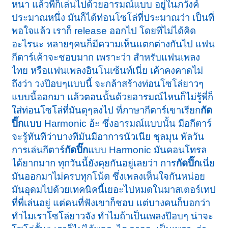
หนา แล้วพี่ก็เล่นไปด้วยอารมณ์แบบ อยู่ในภวังค์
ประมาณหนึ่ง มันก็ได้ท่อนโซโล่ที่ประมาณว่า เป็นที่
พอใจแล้ว เราก็ release ออกไป โดยที่ไม่ได้คิด
อะไรนะ หลายๆคนก็มีความเห็นแตกต่างกันไป แฟน
กีตาร์เค้าจะชอบมาก เพราะว่า สำหรับแฟนเพลง
ไทย หรือแฟนเพลงอินโนเซ้นท์เนี่ย เค้าคงคาดไม่
ถึงว่า วงป๊อบๆแบบนี้ จะกล้าสร้างท่อนโซโล่ยาวๆ
แบบนี้ออกมา แล้วตอนนั้นด้วยอารมณ์ไหนก็ไม่รู้พี่ก็
ใส่ท่อนโซโล่ที่มันดุๆลงไป ที่ภาษากีตาร์เขาเรียก
กัด
ปิ๊ก
แบบ Harmonic อ้ะ ซึ่งอารมณ์แบบนั้น มือกีตาร์
จะรู้ทันทีว่าบางทีมันมีอาการนัวเนีย ชุลมุน พัลวัน
การเล่นกีตาร์
กัดปิ๊ก
แบบ Harmonic มันคอนโทรล
ได้ยากมาก ทุกวันนี้ยังคุยกันอยู่เลยว่า การ
กัดปิ๊ก
เนี่ย
มันออกมาไม่ครบทุกโน้ต ซึ่งเพลงเห็นใจกันหน่อย
มันอุดมไปด้วยเทคนิคนี้เยอะไปหมดในมาสเตอร์เทป
ที่พี่เล่นอยู่ แต่คนที่ฟังเขาก็ชอบ แต่บางคนก็บอกว่า
ทำไมเราโซโล่ยาวจัง ทำไมถ้าเป็นเพลงป๊อบๆ น่าจะ