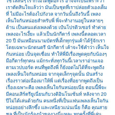
โซโล่สั้นๆ เราก็ไม่ได้พูดอะไร อาจจะเป็นเพราะว่า
เราตัดสินใจแล้วว่า มันเป็นชุดที่เราปล่อยตัวเองเต็ม
ที่ ไม่มีอะไรต้องไปกังวล จากวันนั้นถึงวันนี้ เพลง
เห็นใจกันหน่อยสำหรับพี่ พี่จะทำงานอยู่ในหลายๆ
ด้าน เป็นคนแต่งเพลงด้วย เปํนโปรดิวเซอร์ ทำค่าย
เพลงอะไรเงี้ยะ แล้วเป็นนักกีตาร์ เพลงนี้ตลอดเวลา
20 ปี มันเหมือนนามบัตรที่เด็กทุกรุ่นเค้าได้รู้จักเรา
โดยเฉพาะนักดนตรี นักกีตาร์ เค้าจะใช้คำว่า เห็นใจ
กันหน่อย เป็นจุดเชื่อม ทำให้พี่มีเรื่องพูดคุยกับน้องๆ
มือกีตาร์ทุกคน แม้กระทั่งทุกวันนี้เวลาเราอ่านเจอ
ตามเวปบอร์ด คนที่พูดถึงพี่ ก็ยังอดไม่ได้ที่จะพูดถึง
เพลงเห็นใจกันหน่อย จากจุดเล็กๆจุดนั้น มันสร้าง
เรื่องราวต่อเนื่องมาให้พี่ แต่เรื่องที่อยากพูดถึงเป็น
เรื่องเฉพาะคือ เพลงเห็นใจกันหน่อยเนี่ย ตอนนี้พี่จะ
มีคอนเสิร์ตรียูเนี่ยนกับวงดิอินโนเซ้นท์ หลังจาก 20
ปีไม่ได้เล่นด้วยกัน คนหนึ่งที่เป็นแฟนเพลงเห็นใจกัน
หน่อยอย่างลึกซึ้ง และเหนียวแน่นเนี่ย ก็คือ คุณสาย
ชล ที่เป็นนักร้องนำของวงนี่แหละ ทุกครั้งที่พี่เล่น