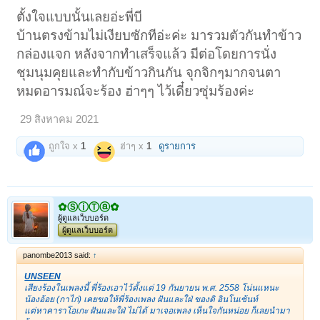
ตั้งใจแบบนั้นเลยอ่ะพี่บี
บ้านตรงข้ามไม่เงียบซักทีอ่ะค่ะ มารวมตัวกันทำข้าว
กล่องแจก หลังจากทำเสร็จแล้ว มีต่อโดยการนั่ง
ชุมนุมคุยและทำกับข้าวกินกัน จุกจิกๆมากจนตา
หมดอารมณ์จะร้อง ฮ่าๆๆ ไว้เดี๋ยวซุ่มร้องค่ะ
29 สิงหาคม 2021
ถูกใจ x
1
ฮ่าๆ x
1
ดูรายการ
✿ⓈⓘⓉⓐ✿
ผู้ดูแลเว็บบอร์ด
ผู้ดูแลเว็บบอร์ด
panombe2013 said:
↑
UNSEEN
เสียงร้องในเพลงนี้ พี่ร้องเอาไว้ตั้งแต่ 19 กันยายน พ.ศ. 2558 โน่นแหนะ
น้องอ้อย (กาไก่) เคยขอให้พี่ร้องเพลง ฝันและใฝ่ ของดิ อินโนเซ้นท์
แต่หาคาราโอเกะ ฝันและใฝ่ ไม่ได้ มาเจอเพลง เห็นใจกันหน่อย ก็เลยนำมา