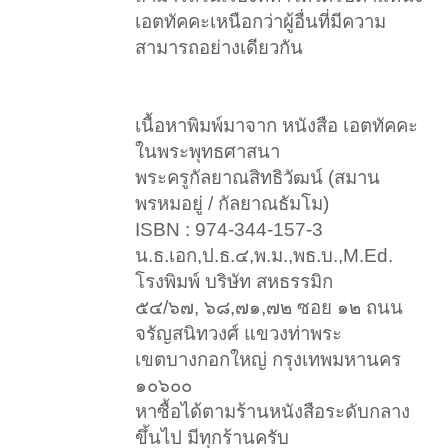
เอตทัคคะเหนือกว่าผู้อื่นที่มีความ
สามารถอย่างเดียวกัน
เนื้อหาพิมพ์มาจาก หนังสือ เอตทัคคะ
ในพระพุทธศาสนา
พระครูกัลยาณสิทธิวัฒน์ (สมาน
พรหมอยู่ / กัลยาณธัมโม)
ISBN : 974-344-157-3
น.ธ.เอก,ป.ธ.๔,พ.ม.,พธ.บ.,M.Ed.
โรงพิมพ์ บริษัท สหธรรมิก
๕๔/๖๗, ๖๘,๗๑,๗๒ ซอย ๑๒ ถนน
จรัญสนิทวงศ์ แขวงท่าพระ
เขตบางกอกใหญ่ กรุงเทพมหานคร
๑๐๖๐๐
หาซื้อได้ตามร้านหนังสือระดับกลาง
ขึ้นไป มีทุกร้านครับ