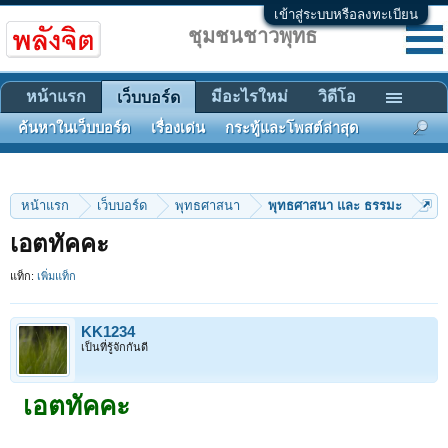
เข้าสู่ระบบหรือลงทะเบียน
ชุมชนชาวพุทธ
หน้าแรก
มีอะไรใหม่
วิดีโอ
เว็บบอร์ด
ค้นหาในเว็บบอร์ด
เรื่องเด่น
กระทู้และโพสต์ล่าสุด
หน้าแรก
เว็บบอร์ด
พุทธศาสนา
พุทธศาสนา และ ธรรมะ
เอตทัคคะ
แท็ก:
เพิ่มแท็ก
KK1234
เป็นที่รู้จักกันดี
เอตทัคคะ