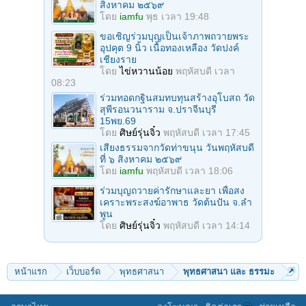
สิงหาคม ๒๕๖๙
โดย
iamfu
พุธ เวลา 19:48
ขอเชิญร่วมบุญเป็นเจ้าภาพถวายพระ
อุปคุต 9 นิ้ว เนื้อทองเหลือง วัดปงค์
เชียงราย
โดย
ไข่หวานน้อย
พฤหัสบดี เวลา
08:23
ร่วมทอดกฐินสมทบทุนสร้างอุโบสถ วัด
สุพีรอนวนาราม จ.ปราจีนบุรี
15พย.69
โดย
ศิษย์รุ่นจิ๋ว
พฤหัสบดี เวลา 17:45
เสียงธรรมจากวัดท่าขนุน วันพฤหัสบดี
ที่ ๖ สิงหาคม ๒๕๖๙
โดย
iamfu
พฤหัสบดี เวลา 18:06
ร่วมบุญถวายค่ารักษาและยา เพื่อสง
เคราะพระสงฆ์อาพาธ วัดต้นปัน จ.ลํา
พูน
โดย
ศิษย์รุ่นจิ๋ว
พฤหัสบดี เวลา 14:14
หน้าแรก
เว็บบอร์ด
พุทธศาสนา
พุทธศาสนา และ ธรรมะ