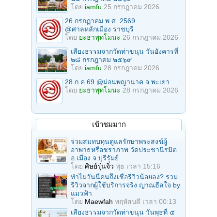
โดย
iamfu
25 กรกฎาคม 2026
26 กรกฏาคม พ.ศ. 2569
@ศาลหลักเมือง ราชบุรี
โดย
ยะธาพุทโมนะ
26 กรกฎาคม 2026
เสียงธรรมจากวัดท่าขนุน วันอังคารที่
๒๘ กรกฎาคม ๒๕๖๙
โดย
iamfu
28 กรกฎาคม 2026
28 ก.ค.69 @ม่อนพญานาค จ.พะเยา
โดย
ยะธาพุทโมนะ
28 กรกฎาคม 2026
เข้าชมมาก
ร่วมสมทบทุนดูแลรักษาพระสงฆ์ผู้
อาพาธหรือชราภาพ วัดประชานิรมิต
อ.เมือง จ.บุรีรัมย์
โดย
ศิษย์รุ่นจิ๋ว
พุธ เวลา 15:16
ทำไมวันนี้คนถึงเชื่อรีวิวน้อยลง? รวม
รีวิวจากผู้ใช้บริการจริง ญาณฮีลใจ by
แมวฟ้า
โดย
Maewfah
พฤหัสบดี เวลา 00:13
เสียงธรรมจากวัดท่าขนุน วันพุธที่ ๕