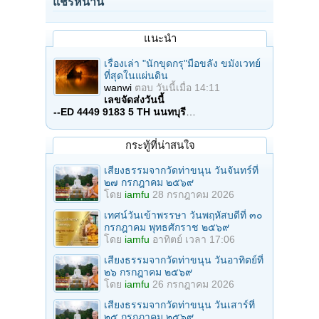
แชร์หน้านี้
แนะนำ
เรื่องเล่า "นักขุดกรุ"มือขลัง ขมังเวทย์
ที่สุดในแผ่นดิน
wanwi
ตอบ
วันนี้เมื่อ 14:11
เลขจัดส่งวันนี้
--ED 4449 9183 5 TH นนทบุรี
…
กระทู้ที่น่าสนใจ
เสียงธรรมจากวัดท่าขนุน วันจันทร์ที่
๒๗ กรกฎาคม ๒๕๖๙
โดย
iamfu
28 กรกฎาคม 2026
เทศน์วันเข้าพรรษา วันพฤหัสบดีที่ ๓๐
กรกฎาคม พุทธศักราช ๒๕๖๙
โดย
iamfu
อาทิตย์ เวลา 17:06
เสียงธรรมจากวัดท่าขนุน วันอาทิตย์ที่
๒๖ กรกฎาคม ๒๕๖๙
โดย
iamfu
26 กรกฎาคม 2026
เสียงธรรมจากวัดท่าขนุน วันเสาร์ที่
๒๕ กรกฎาคม ๒๕๖๙