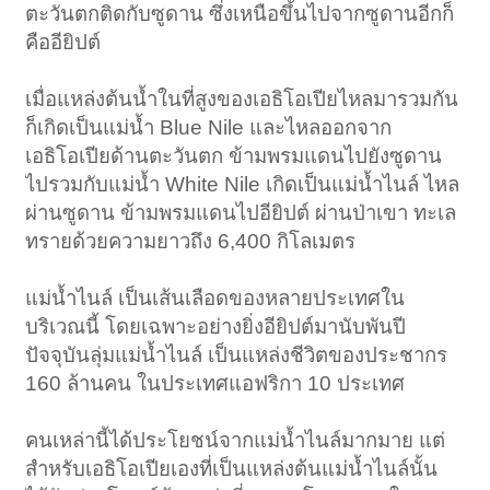
ตะวันตกติดกับซูดาน ซึ่งเหนือขึ้นไปจากซูดานอีกก็
คืออียิปต์
เมื่อแหล่งต้นน้ำในที่สูงของเอธิโอเปียไหลมารวมกัน
ก็เกิดเป็นแม่น้ำ Blue Nile และไหลออกจาก
เอธิโอเปียด้านตะวันตก ข้ามพรมแดนไปยังซูดาน
ไปรวมกับแม่น้ำ White Nile เกิดเป็นแม่น้ำไนล์ ไหล
ผ่านซูดาน ข้ามพรมแดนไปอียิปต์ ผ่านป่าเขา ทะเล
ทรายด้วยความยาวถึง 6,400 กิโลเมตร
แม่น้ำไนล์ เป็นเส้นเลือดของหลายประเทศใน
บริเวณนี้ โดยเฉพาะอย่างยิ่งอียิปต์มานับพันปี
ปัจจุบันลุ่มแม่น้ำไนล์ เป็นแหล่งชีวิตของประชากร
160 ล้านคน ในประเทศแอฟริกา 10 ประเทศ
คนเหล่านี้ได้ประโยชน์จากแม่น้ำไนล์มากมาย แต่
สำหรับเอธิโอเปียเองที่เป็นแหล่งต้นแม่น้ำไนล์นั้น