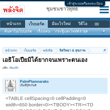
เข้าสู่ระบบหรือลงทะเบียน
ชุมชนชาวพุทธ
หน้าแรก
มีอะไรใหม่
วิดีโอ
เว็บบอร์ด
ค้นหาในเว็บบอร์ด
เรื่องเด่น
กระทู้และโพสต์ล่าสุด
หน้าแรก
เว็บบอร์ด
พลังจิต
จิตวิทยา & สุขภาพ
เอธิโอเปียมิได้ยากจนเพราะตนเอง
แท็ก:
เพิ่มแท็ก
PalmPlamnaraks
เป็นที่รู้จักกันดี
<TABLE cellSpacing=0 cellPadding=0
width=650 border=0><TBODY><TR><TD