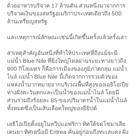
ด้วยอาหารบริจาค 17 ล้านตัน ส่วนหนึ่งมาจากการ
บริจาคเงินของสหรัฐอเมริกาประเทศเดียวถึง 500
ล้านเหรียญสหรัฐ
และเหตุการณ์ลักษณะเช่นนี้เกิดขึ้นครั้งแล้วครั้งเล่า
สาเหตุสำคัญอันหนึ่งที่ทำให้ประเทศที่ถึงแม้จะมี
แม่น้ำ Blue Nile ที่ยิ่งใหญ่ไหลผ่านระยะทางยาวถึง
900 กิโลเมตร ก็คือการเมืองของภูมิภาคกลุ่ม แม่น้ำ
ไนล์ แม่น้ำ Blue Nile นี้เกิดจากการรวมตัวของ
แหล่งน้ำมากหมายจากบริเวณพื้นที่สูงของเอธิโอเปีย
ทางฝั่งตะวันตกและเป็นน้ำของแม่น้ำไนล์ โดยมี
ส่วนร่วมถึงร้อยละ 85 ของปริมาตรน้ำในแม่น้ำไนล์
ทั้งหมดซึ่งเป็นเส้นเลือดใหญ่ของอียิปต์
เอธิโอเปียตั้งอยู่ในทวีปแอฟริกา ทิศใต้จดโซมาเลีย
เคนยา ทิศเหนือมี Eritrea คั่นอยู่ก่อนถึงทะเลแดง ฝั่ง