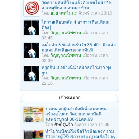
วัดความดันที่บ้านแล้วตัวเลขไม่นิ่ง? 5
สาเหตุที่หลายคนมองข้าม
โดย
ยะธาพุทโมนะ
จันทร์ เวลา 23:19
ไตวายเฉียบพลัน 4 อาการเตือนที่คุณ
ต้องรู้
โดย
วิญญาณนิพพาน
เมื่อวาน เวลา
03:45
เคล็ดลับ 5 ข้อสำหรับวัย 35-40+ ฟังแล้ว
คุณจะเลิกเสียดายเวลาทันที
โดย
วิญญาณนิพพาน
เมื่อวาน เวลา
03:39
หยุดกิน 3 อย่างนี้น้ำหนักลดไวมาก พุง
ยุบ
โดย
วิญญาณนิพพาน
เมื่อวาน เวลา
22:16
เข้าชมมาก
ร่วมทอดกฐินสามัคคีเพื่อสมทบทุน
สร้างอุโบสถ วัดปากตกสามัคคี
จ.เพชรบูรณ์ 30-31ตค.69
โดย
ศิษย์รุ่นจิ๋ว
อังคาร เวลา 11:05
ทำไมวันนี้คนถึงเชื่อรีวิวน้อยลง? รวม
รีวิวจากผู้ใช้บริการจริง ญาณฮีลใจ by