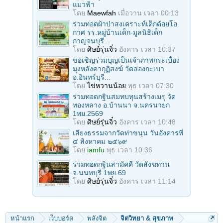
แมวฟ้า
โดย
Maewfah
เมื่อวาน เวลา 00:13
ร่วมทอดผ้าป่าสงเคราะห์เด็กด้อยโอ
กาศ รร.หมู่บ้านเด็ก-มูลนิธิเด็ก
กาญจนบุรี...
โดย
ศิษย์รุ่นจิ๋ว
อังคาร เวลา 10:37
ขอเชิญร่วมบุญเป็นเจ้าภาพกระเบื้อง
มุงหลังคากุฏิสงฆ์ วัดล่องกะเบา
อ.อินทร์บุรี...
โดย
ไข่หวานน้อย
พุธ เวลา 07:30
ร่วมทอดกฐินสมทบทุนสร้างเมรุ วัด
ทองหลาง อ.บ้านนา จ.นครนายก
1พย.2569
โดย
ศิษย์รุ่นจิ๋ว
อังคาร เวลา 10:48
เสียงธรรมจากวัดท่าขนุน วันอังคารที่
๔ สิงหาคม ๒๕๖๙
โดย
iamfu
พุธ เวลา 10:36
ร่วมทอดกฐินสามัคคี วัดสังฆทาน
จ.นนทบุรี 1พย.69
โดย
ศิษย์รุ่นจิ๋ว
อังคาร เวลา 11:14
หน้าแรก
เว็บบอร์ด
พลังจิต
จิตวิทยา & สุขภาพ