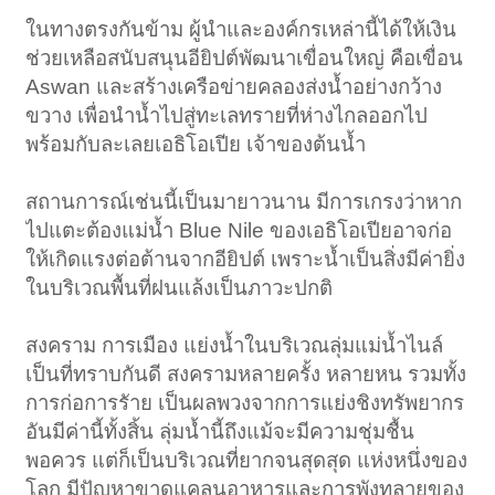
ในทางตรงกันข้าม ผู้นำและองค์กรเหล่านี้ได้ให้เงิน
ช่วยเหลือสนับสนุนอียิปต์พัฒนาเขื่อนใหญ่ คือเขื่อน
Aswan และสร้างเครือข่ายคลองส่งน้ำอย่างกว้าง
ขวาง เพื่อนำน้ำไปสู่ทะเลทรายที่ห่างไกลออกไป
พร้อมกับละเลยเอธิโอเปีย เจ้าของต้นน้ำ
สถานการณ์เช่นนี้เป็นมายาวนาน มีการเกรงว่าหาก
ไปแตะต้องแม่น้ำ Blue Nile ของเอธิโอเปียอาจก่อ
ให้เกิดแรงต่อต้านจากอียิปต์ เพราะน้ำเป็นสิ่งมีค่ายิ่ง
ในบริเวณพื้นที่ฝนแล้งเป็นภาวะปกติ
สงคราม การเมือง แย่งน้ำในบริเวณลุ่มแม่น้ำไนล์
เป็นที่ทราบกันดี สงครามหลายครั้ง หลายหน รวมทั้ง
การก่อการรัาย เป็นผลพวงจากการแย่งชิงทรัพยากร
อันมีค่านี้ทั้งสิ้น ลุ่มน้ำนี้ถึงแม้จะมีความชุ่มชื้น
พอควร แต่ก็เป็นบริเวณที่ยากจนสุดสุด แห่งหนึ่งของ
โลก มีปัญหาขาดแคลนอาหารและการพังทลายของ