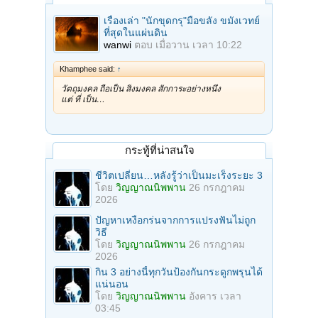
เรื่องเล่า "นักขุดกรุ"มือขลัง ขมังเวทย์
ที่สุดในแผ่นดิน
wanwi
ตอบ
เมื่อวาน เวลา 10:22
Khamphee said:
↑
วัตถุมงคล ถือเป็น สิ่งมงคล สักการะอย่างหนึ่ง
แต่ ที่ เป็น…
กระทู้ที่น่าสนใจ
ชีวิตเปลี่ยน…หลังรู้ว่าเป็นมะเร็งระยะ 3
โดย
วิญญาณนิพพาน
26 กรกฎาคม
2026
ปัญหาเหงือกร่นจากการแปรงฟันไม่ถูก
วิธี
โดย
วิญญาณนิพพาน
26 กรกฎาคม
2026
กิน 3 อย่างนี้ทุกวันป้องกันกระดูกพรุนได้
แน่นอน
โดย
วิญญาณนิพพาน
อังคาร เวลา
03:45