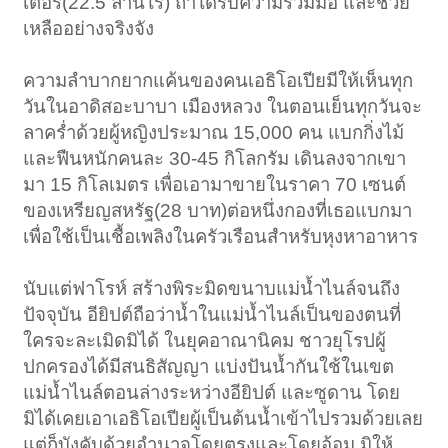
เตอร์(22.5 ล้านไร่) ถ้าได้รับความร่วมมือ และช่วย
เหลืออย่างจริงจัง
ความลำบากยากแค้นของคนเอธิโอเปียมีให้เห็นทุก
วันในอาดิสอะบาบา เมืองหลวง ในตอนเย็นทุกวันจะ
ลาคร่ำด้วยผู้หญิงประมาณ 15,000 คน แบกกิ่งไม้
และฟืนหนักคนละ 30-45 กิโลกรัม เดินลงจากเขา
มา 15 กิโลเมตร เพื่อเอามาขายในราคา 70 เซนต์
ของเหรียญสหรัฐ(28 บาท)ต่อหนึ่งกองที่เธอแบกมา
เพื่อใช้เป็นเชื้อเพลิงในครัวเรือนสำหรับหุงหาอาหาร
นับแต่ฟาโรห์ สร้างพิระมิดขนาบแม่น้ำไนล์จนถึง
ปัจจุบัน อียิปต์ถือว่าน้ำในแม่น้ำไนล์เป็นของตนที่
ใครจะละเมิดมิได้ ในยุคอาณานิคม ชาวยุโรปผู้
ปกครองได้มีสนธิสัญญา แบ่งปันน้ำกันใช้ในเขต
แม่น้ำไนล์ตอนล่างระหว่างอียิปต์ และซูดาน โดย
มิได้เคยเอาเอธิโอเปียผู้เป็นต้นน้ำเข้าไปรวมด้วยเลย
แต่ก็บังคับด้วยอำนาจโดยตรงและโดยอ้อม มิให้