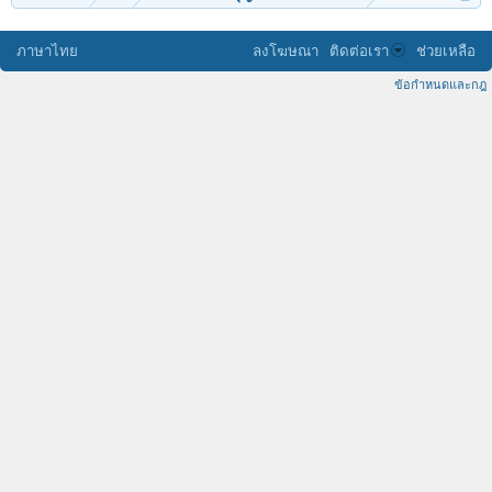
ภาษาไทย
ลงโฆษณา
ติดต่อเรา
ช่วยเหลือ
ข้อกำหนดและกฎ