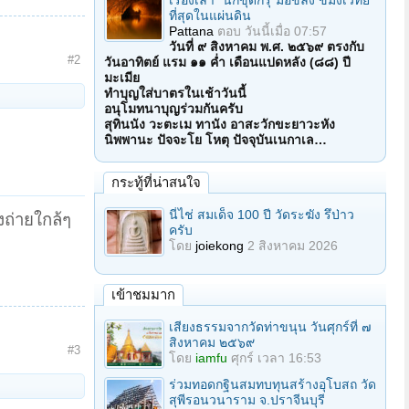
เรื่องเล่า "นักขุดกรุ"มือขลัง ขมังเวทย์
ที่สุดในแผ่นดิน
Pattana
ตอบ
วันนี้เมื่อ 07:57
วันที่ ๙ สิงหาคม พ.ศ. ๒๕๖๙ ตรงกับ
#2
วันอาทิตย์ แรม ๑๑ ค่ำ เดือนแปดหลัง (๘๘) ปี
มะเมีย
ทำบุญใส่บาตรในเช้าวันนี้
อนุโมทนาบุญร่วมกันครับ
สุทินนัง วะตะเม ทานัง อาสะวักขะยาวะหัง
นิพพานะ ปัจจะโย โหตุ ปัจจุบันเนกาเล…
กระทู้ที่น่าสนใจ
นี่ไช่ สมเด็จ 100 ปี วัดระฆัง รึป่าว
งถ่ายใกล้ๆ
ครับ
โดย
joiekong
2 สิงหาคม 2026
เข้าชมมาก
เสียงธรรมจากวัดท่าขนุน วันศุกร์ที่ ๗
สิงหาคม ๒๕๖๙
#3
โดย
iamfu
ศุกร์ เวลา 16:53
ร่วมทอดกฐินสมทบทุนสร้างอุโบสถ วัด
สุพีรอนวนาราม จ.ปราจีนบุรี