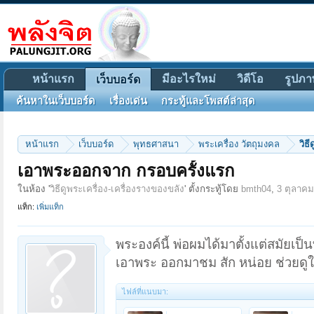
หน้าแรก
มีอะไรใหม่
วิดีโอ
รูปภา
เว็บบอร์ด
ค้นหาในเว็บบอร์ด
เรื่องเด่น
กระทู้และโพสต์ล่าสุด
หน้าแรก
เว็บบอร์ด
พุทธศาสนา
พระเครื่อง วัตถุมงคล
วิธ
เอาพระออกจาก กรอบครั้งแรก
ในห้อง '
วิธีดูพระเครื่อง-เครื่องรางของขลัง
' ตั้งกระทู้โดย
bmth04
,
3 ตุลาคม
แท็ก:
เพิ่มแท็ก
พระองค์นี้ พ่อผมได้มาตั้งแต่สมัยเป
เอาพระ ออกมาชม สัก หน่อย ช่วยดูให
ไฟล์ที่แนบมา: