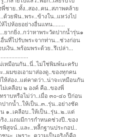
รู้..ก็สายไปแล้ว..พ่อก็..เลยรีบไป
งพี่ชาย..ทั้ง..สอง..คน..สภาพคล้าย
..ด้วยฟัน..พระ..ข้างใน..แหว่งไป
้ไปห้อยอย่างอื่นแทน........
..ยากยิ่ง..กว่าหาพระวัดปากน้ำรุ่น๑
.คนอื่นที่ไปรับพระจากท่าน...ช่วงก่อน
อบเงิน..พร้อมพระด้วย..รึเปล่า...
...................
ม่เหมือนกัน..นี่..ไม่ใช่พิมพ์นะครับ
นแหละ..ผมขอเอามาส่องดู..ของทุกคน
มีให้ส่อง..แต่คาดว่า..น่าจะเหมือนกัน
ี่ไม่เคลือบ ๒ องค์ คือ..ของพี่
ทราบหรือไม่ว่า..เมื่อ ๓๐-๔๐ ปีก่อน
ากน้ำ..ให้เป็น..๓..รุ่น..อย่างชัด
น ๑..เคลือบ..ให้เป็น..รุ่น..๒..แต่
จริง..แถมมีการกำหนดช่วงปี..ของ
การพิสูจน์..และ..หลีักฐานประกอป..
มาชนะ..เพราะ..ความเป็นจริงก็คือ..