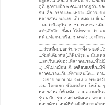
อยู่แล้ว..ก็เลย..เกือบหมด..กว่า..พ่อจะ
ดูที่..ลูกชายอีก ๒ คน..ปรากฎว่า..ขอ
กัน..คือ..กรอบเละ..เพราะ..มีการ..ขบ
หลายส่วน..พ่อเลย..เก็บหมด..เปลียนให
...ผมว่าปัจจุบัน..หาชมกรอบของเดิม.
แท้ๆเสียอีก...ซึ่่งผมก็ไม่้ทราบ..ว่า.
หน้า..พ่อผม..หรือ..ช่วงหลัง...จะมีกร
........................................................
....ส่วนที่ผมบอกว่า..พระทั้ง ๖ องค์..ไ
...พิมพ์เดียวกัน(..ก็พิมพ์รุ่น ๑ นั่
...ยกเว้นแต่ของ..พี่สาวคนรอง..ที่ไม่
..)...ที่ไม่เหมือน..ก็..
เคลือบแชล็ก
..มีท
สาวคนรอง..กับ..พี่ชายคนโต.....ท่าน
...วงการ..พยายาม..จะแบ่ง..พระผงวัดป
เจน..โดยแยก..ที่ไม่เคลือบ..ให้เป็น..รุ่
หลายส่วน..ก็ท้วงติง...ตามความเป็น
รุ่น ๑ กับ..รู่น ๒ อย่างชัดเจน..จาก
หลายด้าน..จนผู้ที่ท้วงติงทีแรกกลับ