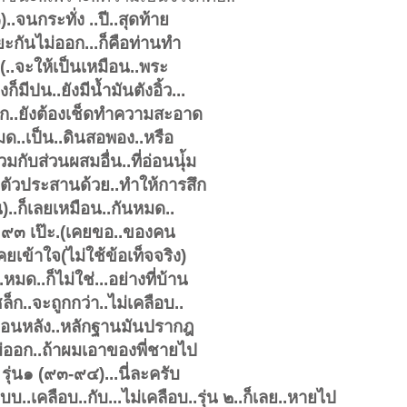
..จนกระทั่ง ..ปี..สุดท้าย
ยะกันไม่ออก...ก็คือท่านทำ
.(..จะให้เป็นเหมือน..พระ
งก็มีปน..ยังมีน้ำมันตังอิ้ว...
มาก..ยังต้องเช็ดทำความสะอาด
หมด..เป็น..ดินสอพอง..หรือ
มกับส่วนผสมอื่น..ที่อ่อนนุ่้ม
ป็นตัวประสานด้วย..ทำให้การสึก
)..ก็เลยเหมือน..กันหมด..
ี..๙๓ เป๊ะ.(เคยขอ..ของคน
เคยเข้าใจ(ไม่ใช้ข้อเท็จจริง)
หมด..ก็ไม่ใช่...อย่างที่บ้าน
็ก..จะถูกกว่า..ไม่เคลือบ..
....ตอนหลัง..หลักฐานมันปรากฎ
ไม่ออก..ถ้าผมเอาของพี่ชายไป
 รุ่น๑ (๙๓-๙๔)...นี่ละครับ
แบบ..เคลือบ..กับ...ไม่เคลือบ..รุ่น ๒..ก็เลย..หายไป