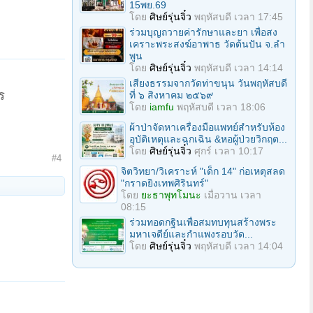
15พย.69
โดย
ศิษย์รุ่นจิ๋ว
พฤหัสบดี เวลา 17:45
ร่วมบุญถวายค่ารักษาและยา เพื่อสง
เคราะพระสงฆ์อาพาธ วัดต้นปัน จ.ลํา
พูน
โดย
ศิษย์รุ่นจิ๋ว
พฤหัสบดี เวลา 14:14
เสียงธรรมจากวัดท่าขนุน วันพฤหัสบดี
ร
ที่ ๖ สิงหาคม ๒๕๖๙
โดย
iamfu
พฤหัสบดี เวลา 18:06
ผ้าป่าจัดหาเครื่องมือแพทย์สำหรับห้อง
อุบัติเหตุและฉุกเฉิน &หอผู้ป่วยวิกฤต...
โดย
ศิษย์รุ่นจิ๋ว
ศุกร์ เวลา 10:17
#4
จิตวิทยา/วิเคราะห์ "เด็ก 14" ก่อเหตุสลด
"กราดยิงเทพศิรินทร์"
โดย
ยะธาพุทโมนะ
เมื่อวาน เวลา
08:15
ร่วมทอดกฐินเพื่อสมทบทุนสร้างพระ
มหาเจดีย์และกำแพงรอบวัด...
โดย
ศิษย์รุ่นจิ๋ว
พฤหัสบดี เวลา 14:04