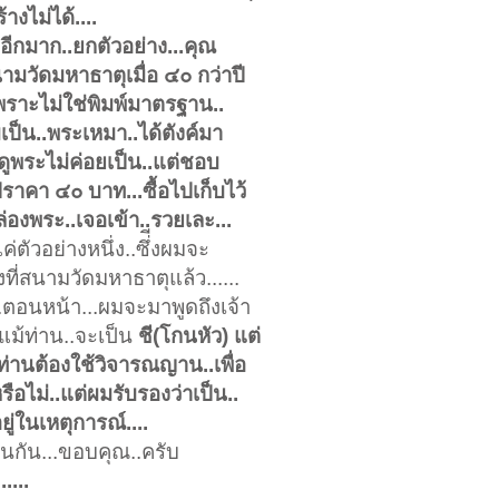
างไม่ได้....
มีอีกมาก..ยกตัวอย่าง...คุณ
มวัดมหาธาตุเมื่อ ๔๐ กว่าปี
เพราะไม่ใช่พิมพ์มาตรฐาน..
เป็น..พระเหมา..ได้ตังค์มา
..ดูพระไม่ค่อยเป็น..แต่ชอบ
าคา ๔๐ บาท...ซื้อไปเก็บไว้
ล่องพระ..เจอเข้า..รวยเละ...
่เป็นแค่ตัวอย่างหนึ่ง..ซึ่ีงผมจะ
างที่สนามวัดมหาธาตุแล้ว......
่อน...ตอนหน้า...ผมจะมาพูดถึงเจ้า
ม้ท่าน..จะเป็น
ชี(โกนหัว) แต่
ท่านต้องใช้วิจารณญาน..เพื่อ
รือไม่..แต่ผมรับรองว่าเป็น..
ยู่ในเหตุการณ์....
านกัน...ขอบคุณ..ครับ
.....