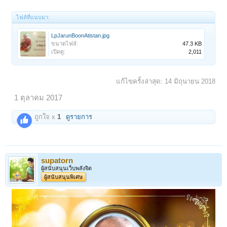
ไฟล์ที่แนบมา:
LpJarunBoonAtistan.jpg
ขนาดไฟล์:
47.3 KB
เปิดดู:
2,011
แก้ไขครั้งล่าสุด:
14 มิถุนายน 2018
1 ตุลาคม 2017
ถูกใจ x
1
ดูรายการ
supatorn
ผู้สนับสนุนเว็บพลังจิต
ผู้สนับสนุนพิเศษ