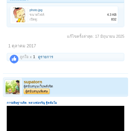
photo.jpg
ขนาดไฟล์:
4.3 KB
เปิดดู:
832
แก้ไขครั้งล่าสุด:
17 มิถุนายน 2025
1 ตุลาคม 2017
ถูกใจ x
1
ดูรายการ
supatorn
ผู้สนับสนุนเว็บพลังจิต
ผู้สนับสนุนพิเศษ
การอธิษฐานจิต
-
หลวงพ่อจรัญ ฐิตธัมโม