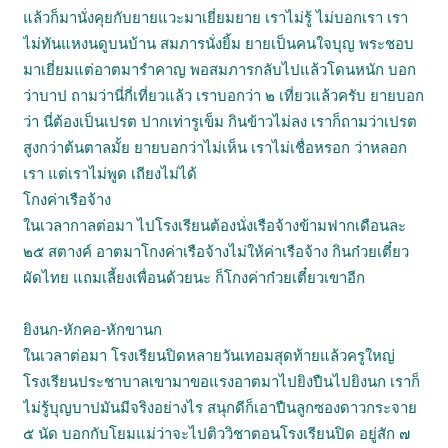
แล้วก็มานั่งคุยกับยายแวะมาเยี่ยมยาย เราไม่รู้ ไม่บอกเรา เรา
ไม่ทันแหงนดูบนบ้าน สมภารนั่งยิ้ม ยายเป็นคนใจบุญ พระชอบ
มาเยี่ยมแต่อาตมารำคาญ พอสมภารกลับไปแล้วโดนหนัก บอก
ว่าบาป ถามว่านี่กี่เที่ยวแล้ว เราบอกว่า ๒ เที่ยวแล้วครับ ยายบอก
ว่า นี่ต้องเป็นเปรต ปากเท่ารูเข็ม กินข้าวไม่ลง เราก็ถามว่าเปรต
สูงกว่าต้นตาลมั้ย ยายบอกว่าไม่เห็น เราไม่เชื่อหรอก ว่าหลอก
เรา แต่เราไม่พูด เถียงไม่ได้
โกงค่าเรือจ้าง
ในเวลากาลต่อมา ไปโรงเรียนต้องนั่งเรือจ้างข้ามฟากเดือนละ
๒๕ สตางค์ อาตมาโกงค่าเรือจ้างไม่ให้ค่าเรือจ้าง กินก๋วยเตี๋ยว
ผัดไทย แถมเลี้ยงเพื่อนด้วยนะ ก็โกงค่าก๋วยเตี๋ยวเขาอีก
ยิงนก-หักคอ-หักขานก
ในเวลาต่อมา โรงเรียนปิดหลายวันเทอมสุดท้ายแล้วครูใหญ่
โรงเรียนประชาบาลเขามาขอแรงอาตมาไปยิงปืนไปยิงนก เราก็
ไม่รู้บุญบาปมันมีจริงอย่างไร สนุกดีก็เอาปืนลูกซองดาวกระจาย
๕ นัด บอกกับโยมแม่ว่าจะไปติววิชาตอนโรงเรียนปิด อยู่สัก ๗