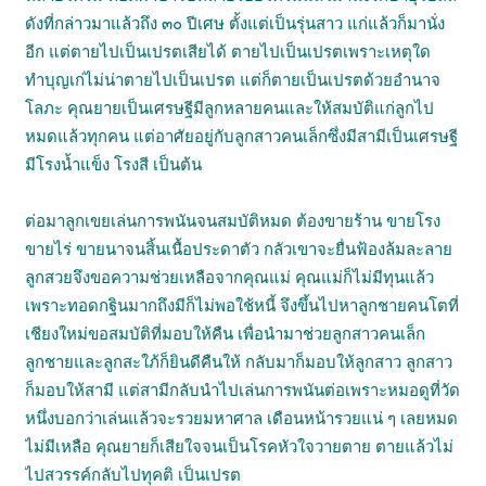
ดังที่กล่าวมาแล้วถึง ๓๐ ปีเศษ ตั้งแต่เป็นรุ่นสาว แก่แล้วก็มานั่ง
อีก แต่ตายไปเป็นเปรตเสียได้ ตายไปเป็นเปรตเพราะเหตุใด
ทำบุญเก่ไม่น่าตายไปเป็นเปรต แต่ก็ตายเป็นเปรตด้วยอำนาจ
โลภะ คุณยายเป็นเศรษฐีมีลูกหลายคนและให้สมบัติแก่ลูกไป
หมดแล้วทุกคน แต่อาศัยอยู่กับลูกสาวคนเล็กซึ่งมีสามีเป็นเศรษฐี
มีโรงน้ำแข็ง โรงสี เป็นต้น
ต่อมาลูกเขยเล่นการพนันจนสมบัติหมด ต้องขายร้าน ขายโรง
ขายไร่ ขายนาจนสิ้นเนื้อประดาตัว กลัวเขาจะยื่นฟ้องล้มละลาย
ลูกสวยจึงขอความช่วยเหลือจากคุณแม่ คุณแม่ก็ไม่มีทุนแล้ว
เพราะทอดกฐินมากถึงมีก็ไม่พอใช้หนี้ จึงขึ้นไปหาลูกชายคนโตที่
เชียงใหม่ขอสมบัติที่มอบให้คืน เพื่อนำมาช่วยลูกสาวคนเล็ก
ลูกชายและลูกสะใภ้ก็ยินดีคืนให้ กลับมาก็มอบให้ลูกสาว ลูกสาว
ก็มอบให้สามี แต่สามีกลับนำไปเล่นการพนันต่อเพราะหมอดูที่วัด
หนึ่งบอกว่าเล่นแล้วจะรวยมหาศาล เดือนหน้ารวยแน่ ๆ เลยหมด
ไม่มีเหลือ คุณยายก็เสียใจจนเป็นโรคหัวใจวายตาย ตายแล้วไม่
ไปสวรรค์กลับไปทุคติ เป็นเปรต