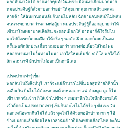
พอกลับมาวัดได้ อาตมาก็คุยทั้งวันเพราะมีคนมาเยี่ยมมากมาย
หมอประดิษฐ์ก็สั่งมาบอกว่าอย่าให้คุยมากคุยมากแล้วแผลจะ
หายช้า ให้ฉันยานอนหลับก็นอนไม่หลับ ฉีดยานอนหลับก็ไม่หลับ
จนนางพยาบาลว่าหลวงพ่อสู้ยา หมอประดิษฐ์รู้ก็ออกอุบายว่าให้
เข้ามาโรงพยาบาลเลิดสิน จะถอดเฝือกให้ อาตมาก็ดีใจรีบไป
พอไปถึงเขาก็ถอดเฝือกให้จริง ๆ พอตัดเฝือกออกก็เลยเป็นลม
ครั้นพอพักสักประเดี๋ยว หมอบอกว่า หลวงพ่อเดี๋ยวใส่ใหม่ ผม
หลอกท่านมาไม่งั้นท่านไม่มา เอาใส่ใหม่เพิ่มอีก ๔ กิโล พอใส่ได้
สัก ๑๕ นาที อ้าปากไม่ออกเป็นฤาษีเลย
เปรตปากเท่ารู้เข็ม
พอกลับไปถึงสิงห์บุรี เราก็จะแย่อ้าปากไม่ขึ้น ผลสุดท้ายก็หิวน้ำ
เหลือเกิน กินไม่ได้ต้องหยอดด้วยหลอดกาแฟ ต้องดูด ดูดก็ไม่
เข้า เวลาฉันข้าว ก็ใส่เข้าไปข้าง ๆ เลยมานึกในใจนึกถึงยายได้
เจ้าต้องเป็นเปรตปากเท่ารู้เข็มกินอะไรไม่ได้จริง ๆ ตั้ง ๕๐ วัน
นอกเหนือจากกินไม่ได้แล้ว พูดไม่ได้ด้วยพออ้าปากมาก ๆ ไอ้
ข้างบนขบแล้วเลือดไหล เวลาฉันข้าวก็ต้องขยับเลือดไหล จะกิน
อะไรก็ต้องป้อนเราต้องมาทรมานเป็นเปรต ก็เลยนึกถึงคำยายว่า