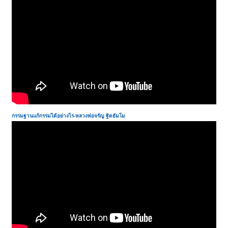
กรรมฐานแก้กรรมได้อย่างไร-
หลวงพ่อจรัญ ฐิตธัมโม