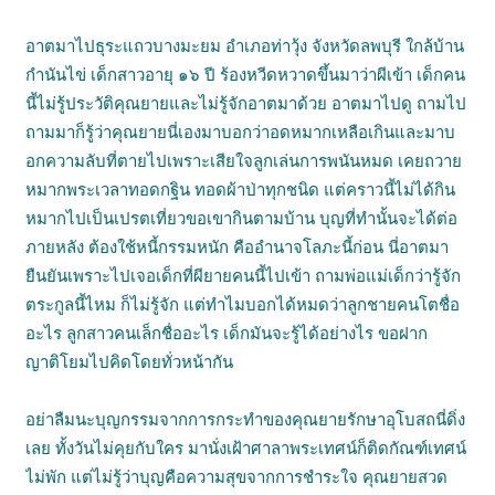
อาตมาไปธุระแถวบางมะยม อำเภอท่าวุ้ง จังหวัดลพบุรี ใกล้บ้าน
กำนันไข่ เด็กสาวอายุ ๑๖ ปี ร้องหวีดหวาดขึ้นมาว่าผีเข้า เด็กคน
นี้ไม่รู้ประวัติคุณยายและไม่รู้จักอาตมาด้วย อาตมาไปดู ถามไป
ถามมาก็รู้ว่าคุณยายนี่เองมาบอกว่าอดหมากเหลือเกินและมาบ
อกความลับที่ตายไปเพราะเสียใจลูกเล่นการพนันหมด เคยถวาย
หมากพระเวลาทอดกฐิน ทอดผ้าป่าทุกชนิด แต่คราวนี้ไม่ได้กิน
หมากไปเป็นเปรตเที่ยวขอเขากินตามบ้าน บุญที่ทำนั้นจะได้ต่อ
ภายหลัง ต้องใช้หนี้กรรมหนัก คืออำนาจโลภะนี้ก่อน นี่อาตมา
ยืนยันเพราะไปเจอเด็กที่ผียายคนนี้ไปเข้า ถามพ่อแม่เด็กว่ารู้จัก
ตระกูลนี้ไหม ก็ไม่รู้จัก แต่ทำไมบอกได้หมดว่าลูกชายคนโตชื่อ
อะไร ลูกสาวคนเล็กชื่ออะไร เด็กมันจะรู้ได้อย่างไร ขอฝาก
ญาติโยมไปคิดโดยทั่วหน้ากัน
อย่าลืมนะบุญกรรมจากการกระทำของคุณยายรักษาอุโบสถนี่ดิ่ง
เลย ทั้งวันไม่คุยกับใคร มานั่งเฝ้าศาลาพระเทศน์ก็ติดกัณฑ์เทศน์
ไม่พัก แต่ไม่รู้ว่าบุญคือความสุขจากการชำระใจ คุณยายสวด