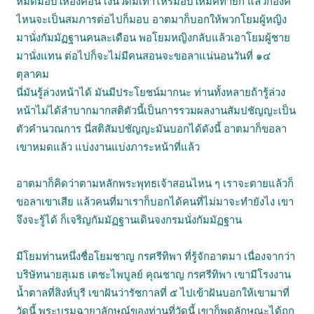
หมดมอบให้องค์อื่น เงินวัดมีเท่าไหร่มอบให้มัคทายก แล้วก็องค์
ไหนจะเป็นสมภารต่อไปก็มอบ อาตมาก็บอกให้พวกโยมผู้หญิง
มานั่งกัมมัฏฐานคนละเดือน พอโยมหญิงกลับแล้วเอาโยมผู้ชาย
มานั่งแทน ต่อไปก็จะไม่มีคนสอนจะขอลาแน่นอนวันที่ ๑๔
ตุลาคม
นี่มันรู้ล่วงหน้าได้ มันมีประโยชน์มากนะ ท่านทั้งหลายถ้ารู้ล่วง
หน้าไม่ได้ลำบากมากสติตัวนี้เป็นการรวมผลงานสัมปชัญญะเป็น
ตัวคำนวณการ นี่สติสัมปชัญญะมันบอกได้ดังนี้ อาตมาก็ขอลา
เขาหมดแล้ว แบ่งงานแบ่งภาระหน้าที่แล้ว
อาตมาก็คิดว่าตามหลักพระพุทธเจ้าสอนไหน ๆ เราจะตายแล้วก็
ขอลาเขาเสีย แล้วคนที่มาเราก็บอกได้คนที่ไม่มาจะทำยังไง เขา
จึงจะรู้ได้ ก็เจริญกัมมัฏฐานเดินจงกรมนั่งกัมมัฏฐาน
มีโยมท่านหนึ่งชื่อโยมชาญ กรศรีทิพา ที่รู้จักอาตมา เนื่องจากว่า
บริษัทนายสุเมธ เตชะไพบูลย์ คุณชาญ กรศรีทิพา เขามีโรงงาน
น้ำตาลที่สิงห์บุรี เขาฝันว่ารัชกาลที่ ๕ ไปเข้าฝันบอกให้เขามาที่
วัดนี้ พระบรมฉายาลักษณ์ของท่านที่วัดนี้ เขาก็พูดลักษณะได้ถูก