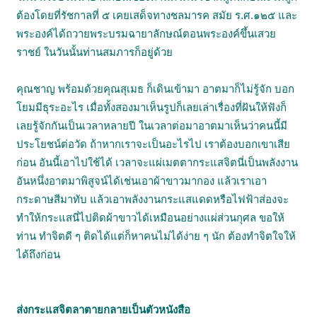
ต้องโดยที่รัชกาลที่ ๕ เคยเสด็จทางชลมารค สมัย ร.ศ.๑๒๕ และ
พระองค์ได้ถวายพระบรมฉายาลักษณ์ตอนพระองค์ขึ้นเสวย
ราชย์ ในวันนั้นท่านสมภารก็อยู่ด้วย
คุณชาญ พร้อมด้วยคุณสุเมธ ก็เดินเข้ามา อาตมาก็ไม่รู้จัก บอก
โยมมีธุระอะไร เมื่อทั้งสองมาเห็นรูปก็เลยเล่าเรื่องที่ฝันให้ฟังก็
เลยรู้จักกันเป็นเวลาหลายปี ในเวลาต่อมาอาตมาเห็นว่าคนนี้มี
ประโยชน์ต่อวัด ถ้าหากเราจะเป็นอะไรไป เราต้องบอกเขาเสีย
ก่อน อันนี้เอาไปใช้ได้ เวลาจะแผ่เมตตากระแสจิตนี่เป็นพลังงาน
อันหนึ่งอาตมาพิสูจน์ได้เช่นเอาผ้าขาวมากอง แล้วเราเอา
กระดาษสีมาทับ แล้วเอาพลังงานกระแสแดดหรือไฟฟ้าส่องจะ
ทำให้กระแสนี่ไปติดผ้าขาวได้เหมือนอย่างแผ่ส่วนกุศล ขอให้
ท่าน ทำจิตดี ๆ ติดได้แต่ก็หาคนไม่ได้ง่าย ๆ นัก ต้องทำจิตใจให้
ได้ถึงก่อน
ส่งกระแสจิตลาตายกลายเป็นตัวหนังสือ