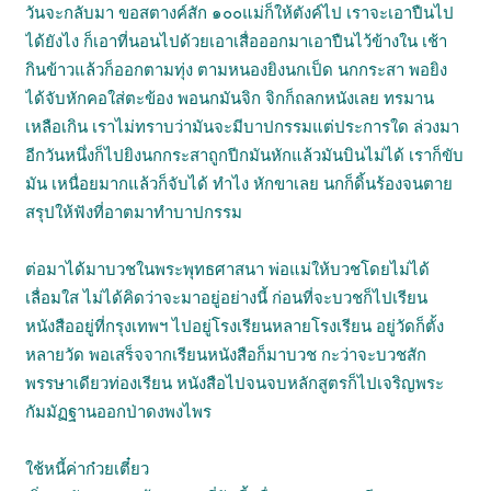
วันจะกลับมา ขอสตางค์สัก ๑๐๐แม่ก็ให้ตังค์ไป เราจะเอาปืนไป
ได้ยังไง ก็เอาที่นอนไปด้วยเอาเสื่อออกมาเอาปืนไว้ข้างใน เช้า
กินข้าวแล้วก็ออกตามทุ่ง ตามหนองยิงนกเป็ด นกกระสา พอยิง
ได้จับหักคอใส่ตะข้อง พอนกมันจิก จิกก็ถลกหนังเลย ทรมาน
เหลือเกิน เราไม่ทราบว่ามันจะมีบาปกรรมแต่ประการใด ล่วงมา
อีกวันหนึ่งก็ไปยิงนกกระสาถูกปีกมันหักแล้วมันบินไม่ได้ เราก็ขับ
มัน เหนื่อยมากแล้วก็จับได้ ทำไง หักขาเลย นกก็ดิ้นร้องจนตาย
สรุปให้ฟังที่อาตมาทำบาปกรรม
ต่อมาได้มาบวชในพระพุทธศาสนา พ่อแม่ให้บวชโดยไม่ได้
เลื่อมใส ไม่ได้คิดว่าจะมาอยู่อย่างนี้ ก่อนที่จะบวชก็ไปเรียน
หนังสืออยู่ที่กรุงเทพฯ ไปอยู่โรงเรียนหลายโรงเรียน อยู่วัดก็ตั้ง
หลายวัด พอเสร็จจากเรียนหนังสือก็มาบวช กะว่าจะบวชสัก
พรรษาเดียวท่องเรียน หนังสือไปจนจบหลักสูตรก็ไปเจริญพระ
กัมมัฏฐานออกป่าดงพงไพร
ใช้หนี้ค่าก๋วยเตี๋ยว