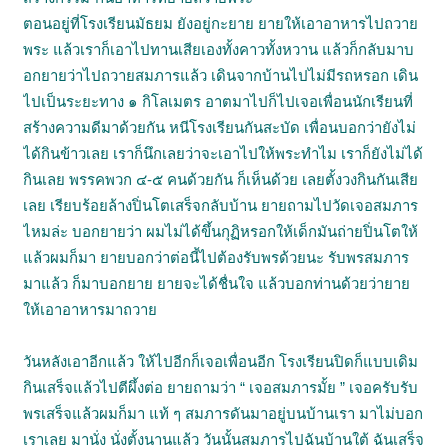
ตอนอยู่ที่โรงเรียนมัธยม ยังอยู่กะยาย ยายให้เอาอาหารไปถวาย
พระ แล้วเราก็เอาไปทานเสียเองทั้งคาวทั้งหวาน แล้วก็กลับมาบ
อกยายว่าไปถวายสมภารแล้ว เดินจากบ้านไปไม่มีรถหรอก เดิน
ไปเป็นระยะทาง ๑ กิโลเมตร อาตมาไปก็ไปเจอเพื่อนนักเรียนที่
สร้างความดีมาด้วยกัน หนีโรงเรียนกันสะบัด เพื่อนบอกว่ายังไม่
ได้กินข้าวเลย เราก็นึกเลยว่าจะเอาไปให้พระทำไม เราก็ยังไม่ได้
กินเลย พรรคพวก ๔-๕ คนด้วยกัน ก็เห็นด้วย เลยตั้งวงกินกันเสีย
เลย เรียบร้อยล้างปิ่นโตเสร็จกลับบ้าน ยายถามไปวัดเจอสมภาร
ไหมล่ะ บอกยายว่า ผมไม่ได้ขึ้นกุฏิหรอกให้เด็กมันถ่ายปิ่นโตให้
แล้วผมก็มา ยายบอกว่าต่อนี้ไปต้องรับพรด้วยนะ รับพรสมภาร
มาแล้ว ก็มาบอกยาย ยายจะได้ชื่นใจ แล้วบอกท่านด้วยว่ายาย
ให้เอาอาหารมาถวาย
วันหลังเอาอีกแล้ว ให้ไปอีกก็เจอเพื่อนอีก โรงเรียนปิดก็แบบเดิม
กินเสร็จแล้วไปตีผึ้งต่อ ยายถามว่า “ เจอสมภารมั้ย ” เจอครับรับ
พรเสร็จแล้วผมก็มา แท้ ๆ สมภารดันมาอยู่บนบ้านเรา มาไม่บอก
เราเลย มานั่ง นั่งตั้งนานแล้ว วันนั้นสมภารไปฉันบ้านใต้ ฉันเสร็จ