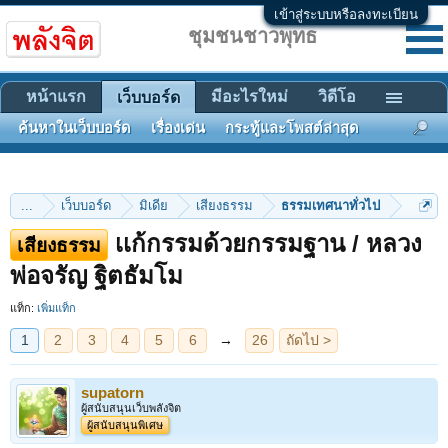
เข้าสู่ระบบหรือลงทะเบียน
ชุมชนชาวพุทธ
หน้าแรก
มีอะไรใหม่
วิดีโอ
เว็บบอร์ด
ค้นหาในเว็บบอร์ด
เรื่องเด่น
กระทู้และโพสต์ล่าสุด
...
เว็บบอร์ด
มิเดีย
เสียงธรรม
ธรรมเทศนาทั่วไป
เเก้กรรมด้วยกรรมฐาน / หลวง
เสียงธรรม
1
2
3
4
5
6
→
26
ถัดไป >
พ่อจรัญ ฐิตธัมโม
แท็ก:
เพิ่มแท็ก
supatorn
ผู้สนับสนุนเว็บพลังจิต
ผู้สนับสนุนพิเศษ