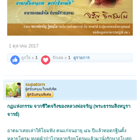
1 ตุลาคม 2017
ถูกใจ x
1
รักเลย x
1
ดูรายการ
supatorn
ผู้สนับสนุนเว็บพลังจิต
ผู้สนับสนุนพิเศษ
กฏแห่งกรรม จากชีวิตจริงของหลวงพ่อจรัญ (พระธรรมสิงหบูรา
จารย์)
อาตมาเคยเล่าให้โยมฟัง คนแก่จนอายุ ๘๖ ปีแล้วทอดกฐินตั้ง
หลายโครม ทอดผ้าป่าไปหลายร้อยโครมแล้วมานั่งรักษาอุโบสถ