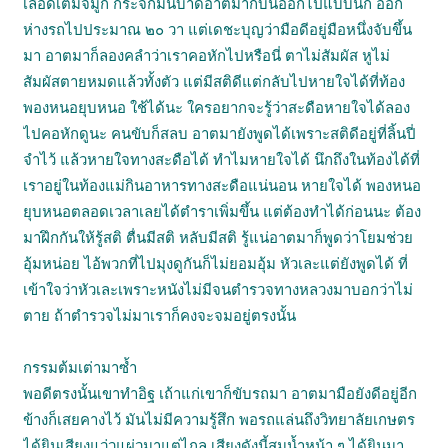
เลือดเต็มจมูก กระจกมันบาดอาตมาก็บินออกไปแบบนก ออก
ห่างรถไปประมาณ ๒๐ วา แต่เดชะบุญว่ามือดีอยู่มือหนึ่งจับขึ้น
มา อาตมาก็ลองคลำว่าเราคอหักไปหรือนี่ ตาไม่สัมผัส หูไม่
สัมผัสตายหมดแล้วทั้งตัว แต่มีสติดีแต่กลับไปหายใจได้ที่ท้อง
พองหนอยุบหนอ ใช้ได้นะ ใครอยากจะรู้ว่าสะดือหายใจได้ลอง
ไปคอหักดูนะ คนขับก็สลบ อาตมายังพูดได้เพราะสติดีอยู่ที่ลิ้นปี่
จำไว้ แล้วหายใจทางสะดือได้ ทำไมหายใจได้ นึกถึงในท้องได้ที่
เราอยู่ในท้องแม่กินอาหารทางสะดือแน่นอน หายใจได้ พองหนอ
ยุบหนอตลอดเวลาเลยได้ตำราเพิ่มขึ้น แต่ต้องทำได้ก่อนนะ ต้อง
มาฝึกกันให้รู้สติ ตื่นมีสติ หลับมีสติ รู้แน่อาตมาก็พูดว่าโยมช่วย
อุ้มหน่อย ไอ้พวกที่ไปมุงดูกันก็ไม่ยอมอุ้ม หัวเละแต่ยังพูดได้ ที่
เข้าใจว่าหัวเละเพราะหนังไม่มีจนตำรวจทางหลวงมาบอกว่าไม่
ตาย ถ้าตำรวจไม่มาเราก็คงจะจมอยู่ตรงนั้น
กรรมต้มเต่ามาซ้ำ
พอดีตรงนั้นเขาทำอิฐ เถ้าแก่เขาก็ขับรถมา อาตมามือยังดีอยู่อีก
ข้างก็เสยคางไว้ มันไม่มีความรู้สึก พอรถแล่นถึงวิทยาลัยเกษตร
ได้ยินเสียงแว่วแผ่วมาแต่ไกล เสียงดังนี้สมน้ำหน้า ๆ ได้ยินมา