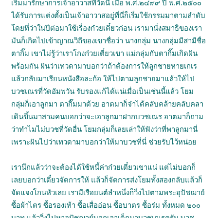
เริ่มมารักษาการเจ้าอาวาสที่วัดนี้ เมื่อ พ.ศ.๒๔๙๙ ปี พ.ศ.๒๕๐๐
ได้รับการแต่งตั้งเป็นเจ้าอาวาสอยู่ที่นี่ก็เริ่มใช้กรรมมาตามลำดับ
โดยที่ว่าในปีต่อมาใช้เรื่องก๋วยเตี๋ยวก่อน เรามานั่งสมาธิของเรา
มันก็เกิดไปเข้าญาณวิถีของเขาชื่อว่า นางกลุ่ม นางกลุ่มมีสามีชื่อ
ตากิ๊ม เขาไม่รู้ว่าเราโกงก๋วยเตี๋ยวเขา แม่กลุ่มกับตากิ๊มเกิดฝัน
พร้อมกัน ฝันว่าเทวดามาบอกว่าถ้าต้องการให้ลูกชายหายเกเร
แล้วกลับมาเรียนหนังสือละก้อ ให้ไปตามลูกชายมาแล้วให้ไป
บวชเณรที่วัดอัมพวัน รับรองแก้ได้แน่เมื่อเป็นเช่นนี้แล้ว โยม
กลุ่มก็เอาลูกมา ตากิ๊มมาด้วย อาตมาก็จำได้คลับคล้ายคลับคลา
เดินขึ้นมาสามคนบอกว่าจะเอาลูกมาฝากบวชเณร อาตมาก็ถาม
ว่าทำไมไม่บวชที่วัดอื่น โยมกลุ่มก็เลยเล่าให้ฟังว่าที่พาลูกมานี่
เพราะฝันไปว่าเทวดามาบอกว่าให้มาบวชที่นี่ ช่วยรับไว้หน่อย
เรานึกแล้วว่าจะต้องได้ใช้หนี้ค่าก๋วยเตี๋ยวเขาแน่ แต่ไม่บอกก็
เลยบอกว่าเดี๋ยวจัดการให้ แล้วก็จัดการส่งโยมทั้งสองกลับแล้วก็
จัดแจงโกนหัวเลย เรามีเรือยนต์ลำหนึ่งก็วิ่งไปตามพระอุปัชฌาย์
ซื้อผ้าไตร ซื้อรองเท้า ซื้อเสื่ออ่อน ซื้อบาตร ซื้อร่ม ทั้งหมด ๒๐๐
บาท แล้ววิ่งไปหาอุปัชฌาย์บอกเอาเด็กมาบวชเณรครับ บวช