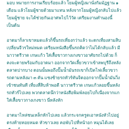
มอบ หมายการงานเรียบร้อยแล้ว โยมผู้หญิงมานั่งกัมมัฏฐาน ๑
เดือน แล้วโยมผู้ชายด้วยมาแทน หลังจากโยมผู้หญิงกลับไปแล้ว
โยมผู้ชาย จะได้ช่วยกันเอาศพไปไว้วัด เตรียมงานทำนองนี้
เป็นต้น
อาตมาก็ลาเขาหมดแล้วก็ขึ้นรถเที่ยงกว่าแล้ว จะตกเที่ยงสามสิบ
เปลี่ยนจีวรใหม่หมด เตรียมหนังสือขึ้นรถคิดว่าไม่ได้กลับแล้ว มี
นาวาตรีวาด เกษแก้ว ใส่เสื้อขาวกางเกงขาวอาศัยรถไปด้วย ก็
คงจะตายพร้อมกับอาตมา ออกจากวัดเลี้ยวขวาเข้าลพบุรีถึงหลัง
ตลาดปากบาง ตอนนั้นพอถึงปั๊มน้ำมันรถเขาก็เปิดไฟเลี้ยวขวา
รถตามหลังมา ๓ คัน แซงซ้ายรถทัวร์ทันจิตออกจากปั๊มน้ำมันวิ่ง
เข้าชนทันที เที่ยงสี่สิบห้าพอดี นาวาตรีวาด เกษแก้วลอยขึ้นหลัง
รถทัวร์ไปเลย พวกตลาดนึกว่าหนังสือพิมพ์ลอยไปก็เนื่องจากแก
ใส่เสื้อขาวกางเกงขาว นี่หลังหัก
อาตมาไหล่ชนเหล็กหักไปเลย แล้วกระจกครูดเอาหนังหัวไปอยู่
ตรงท้ายทอยหมด หัวขาวเลย คอพับไปที่หน้าอก หมุนได้เลย