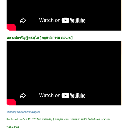
หลวงพ่อจรัญ ฐิตธมฺโม [ กฎแห่งกรรม ตอน ๒ ]
Tanadej Wattanawimalagool
Published on Oct 12, 2017หลวงพ่อจรัญ ฐิตธมฺโม ท่านบรรยายธรรมไว้เมื่อวันที่ ๑๘ เมษายน
พ.ศ.๒๕๒๕