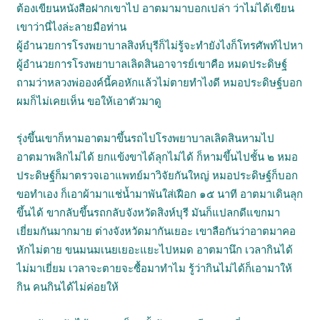
ต้องเขียนหนังสือฝากเขาไป อาตมามาบอกเปล่า ว่าไม่ได้เขียน
เขาว่านี่ไงล่ะลายมือท่าน
ผู้อำนวยการโรงพยาบาลสิงห์บุรีก็ไม่รู้จะทำยังไงก็โทรศัพท์ไปหา
ผู้อำนวยการโรงพยาบาลเลิดสินอาจารย์เขาคือ หมดประดิษฐ์
ถามว่าหลวงพ่อองค์นี้คอหักแล้วไม่ตายทำไงดี หมอประดิษฐ์บอก
ผมก็ไม่เคยเห็น ขอให้เอาตัวมาดู
รุ่งขึ้นเขาก็หามอาตมาขึ้นรถไปโรงพยาบาลเลิดสินหามไป
อาตมาพลิกไม่ได้ ยกแข้งขาได้ลุกไม่ได้ ก็หามขึ้นไปชั้น ๒ หมอ
ประดิษฐ์ก็มาตรวจเอาแพทย์มาวิจัยกันใหญ่ หมอประดิษฐ์ก็บอก
ขอทำเอง ก็เอาผ้ามาแช่น้ำมาพันใส่เฝือก ๑๕ นาที อาตมาเดินลุก
ขึ้นได้ ขากลับขึ้นรถกลับจังหวัดสิงห์บุรี มันก็แปลกดีแขกมา
เยี่ยมกันมากมาย ต่างจังหวัดมากันเยอะ เขาลือกันว่าอาตมาคอ
หักไม่ตาย ขนมนมเนยเยอะแยะไปหมด อาตมานึก เวลากินได้
ไม่มาเยี่ยม เวลาจะตายจะซื้อมาทำไม รู้ว่ากินไม่ได้ก็เอามาให้
กิน คนกินได้ไม่ค่อยให้