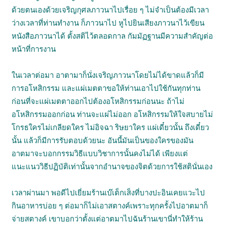
ด้วยตนเองด้วยเจริญกุศลภาวนาไปเรื่อย ๆ ไม่จำเป็นต้องมีเวลา
ว่างเวลาที่ท่านทำงาน ก็ภาวนาไป หูไปยินเสียงภาวนาไว้เขียน
หนังสือภาวนาได้ ตั้งสติไว้ตลอดกาล กัมมัฏฐานมีความสำคัญต่อ
หน้าที่การงาน
ในเวลาต่อมา อาตามาก็นั่งเจริญภาวนาโดยไม่ได้ขาดแล้วก็มี
การอโหสิกรรม และแผ่เมตตาขอให้ท่านเอาไปใช้กันทุกท่าน
ก่อนที่จะแผ่เมตตาออกไปต้องอโหสิกรรมก่อนนะ ถ้าไม่
อโหสิกรรมออกก่อน ท่านจะแผ่ไม่ออก อโหสิกรรมให้ใจสบายไม่
โกรธใครไม่เกลียดใคร ไม่อิจฉา ริษยาใคร แผ่เดี๋ยวนั้น ถึงเดี๋ยว
นั้น แล้วก็มีการรับตอบด้วยนะ อันนี้มันเป็นของใครของมัน
อาตมาจะบอกกรรมวิธีแบบวิชาการนั้นคงไม่ได้ เพียงแต่
แนะแนววิธีปฏิบัติเท่านั้นจากอำนาจของจิตด้วยการใช้สตินั่นเอง
เวลาผ่านมา พอดีไปเยี่ยมร้านเบ๊เต็กเส็งที่บางปะอินเคยแวะไป
กินอาหารบ่อย ๆ ต่อมาก็ไม่เอาสตางค์เพราะทุกครั้งไปอาตมาก็
จ่ายสตางค์ เขาบอกว่าตั้งแต่อาตมาไปฉันร้านเขานี่ทำให้ร้าน