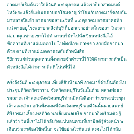
อาตมาก็เริ่มต้นว่าใกล้วันที่ ๑๔ ตุลาคม แล้วเราก็มาสวดมนต์
ไหว้พระแล้วก็แผ่เมตตาบอกโยมชาญว่าโยมกับอาตมาก็ชอบกัน
มาหลายปีแล้ว อาตมาขอลานะวันที่ ๑๔ ตุลาคม อาตมาคอหัก
แน่ ตายอยู่โรงพยาบาลสิงห์บุรี ก็บอกเขาอย่างนั้นขอลา ในเวลา
ต่อมาคุณชาญเขาก็ไปทำงานบริษัทไปนั่งเขียนหนังสือไอ้
ข้อความที่เราแผ่เมตตาไป ไปติดที่กระดาษเขา ลายมืออาตมา
ด้วย ตามที่เราแผ่เมตตาตรงกับตัวหนังสือ
วิธีการแผ่ส่วนกุศลท่านทั้งหลายจำตำรานี้ไว้ให้ดี สามารถทำเป็น
ตัวหนังสือได้สามารถติดที่โน่นที่นี่ได้
ครั้งถึงวันที่ ๑๔ ตุลาคม เที่ยงสี่สิบห้านาที อาตมาก็จำเป็นต้องไป
ประชุมที่วัดกวิศราราม จังหวัดลพบุรีในวันนั้นด้วย หลวงพ่อธร
รมฌาณ เจ้าคณะจังหวัดลพบุรีท่านมีหนังสือมาว่าเขาจะประชุม
เจ้าคณะอำเภอกันทั้งหมดที่จังหวัดลพบุรี พอดีวันนั้นนายแพทย์
ศิริราชมาเลี้ยงเพลที่วัด พอเลี้ยงเพลเสร็จ อาตมาก็เตรียมตัว รู้
แล้วว่า วันนี้เราไม่ได้กลับวัดแน่นอนตามที่เรามีสติรู้ล่วงหน้า ๖
เดือนว่าเราต้องใช้หนี้นก จะใช้อย่างไรกันแน่ คงจะไม่ได้กลับ