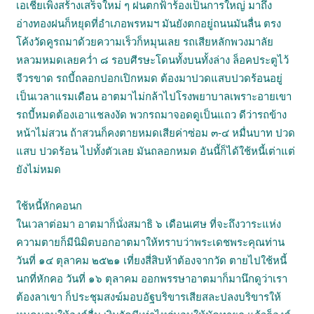
เอเชียเพิ่งสร้างเสร็จใหม่ ๆ ฝนตกฟ้าร้องเป็นการใหญ่ มาถึง
อ่างทองฝนก็หยุดที่อำเภอพรหมฯ มันยังตกอยู่ถนนมันลื่น ตรง
โค้งวัดคูรถมาด้วยความเร็วก็หมุนเลย รถเสียหลักพวงมาลัย
หลวมหมดเลยคว่ำ ๘ รอบศีรษะโดนทั้งบนทั้งล่าง ล็อคประตูไว้
จีวรขาด รถบี้ถลอกปอกเปิกหมด ต้องมาปวดแสบปวดร้อนอยู่
เป็นเวลาแรมเดือน อาตมาไม่กล้าไปโรงพยาบาลเพราะอายเขา
รถบี้หมดต้องเอาแชลงงัด พวกรถมาจอดดูเป็นแถว ดีว่ารถข้าง
หน้าไม่สวน ถ้าสวนก็คงตายหมดเสียค่าซ่อม ๓-๔ หมื่นบาท ปวด
แสบ ปวดร้อน ไปทั้งตัวเลย มันถลอกหมด อันนี้ก็ได้ใช้หนี้เต่าแต่
ยังไม่หมด
ใช้หนี้หักคอนก
ในเวลาต่อมา อาตมาก็นั่งสมาธิ ๖ เดือนเศษ ที่จะถึงวาระแห่ง
ความตายก็มีนิมิตบอกอาตมาให้ทราบว่าพระเดชพระคุณท่าน
วันที่ ๑๔ ตุลาคม ๒๕๒๑ เที่ยงสี่สิบห้าต้องจากวัด ตายไปใช้หนี้
นกที่หักคอ วันที่ ๑๖ ตุลาคม ออกพรรษาอาตมาก็มานึกดูว่าเรา
ต้องลาเขา ก็ประชุมสงฆ์มอบอัฐบริขารเสียสละปลงบริขารให้