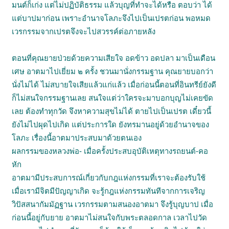
มนต์ก็เก่ง แต่ไม่ปฏิบัติธรรม แล้วบุญที่ทำจะได้หรือ ตอบว่า ได้
แต่บาปมาก่อน เพราะอำนาจโลภะจึงไปเป็นเปรตก่อน พอหมด
เวรกรรมจากเปรตจึงจะไปสวรรค์ต่อภายหลัง
ตอนที่คุณยายป่วยด้วยความเสียใจ อดข้าว อดปลา มาเป็นเดือน
เศษ อาตมาไปเยี่ยม ๒ ครั้ง ชวนมานั่งกรรมฐาน คุณยายบอกว่า
นั่งไม่ได้ ไม่สบายใจเสียแล้วแก่แล้ว เมื่อก่อนนี้ตอนที่อินทรีย์ยังดี
ก็ไม่สนใจกรรมฐานเลย สนใจแต่ว่าใครจะมาบอกบุญไม่เคยขัด
เลย ต้องทำทุกวัด จึงหาความสุขไม่ได้ ตายไปเป็นเปรต เดี๋ยวนี้
ยังไม่ไปผุดไปเกิด แต่ประการใด ยังทรมานอยู่ด้วยอำนาจของ
โลภะ เรื่องนี้อาตมาประสบมาด้วยตนเอง
ผลกรรมของหลวงพ่อ- เมื่อครั้งประสบอุบัติเหตุทางรถยนต์-คอ
หัก
อาตมามีประสบการณ์เกี่ยวกับกฎแห่งกรรมที่เราจะต้องรับใช้
เมื่อเรามีจิตมีปัญญาเกิด จะรู้กฎแห่งกรรมทันทีจากการเจริญ
วิปัสสนากัมมัฏฐาน เวรกรรมตามสนองอาตมา จึงรู้บุญบาป เมื่อ
ก่อนนี้อยู่กับยาย อาตมาไม่สนใจกับพระตลอดกาล เวลาไปวัด