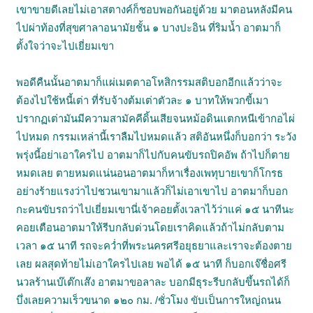
เขาขายดีเลยไม่เอาสตางค์ก็ชอบพอกันอยู่ด้วย มาตอนหลังมีคน
ไปผ่าท้องที่สุขศาลาอนามัยชั้น ๑ บางปะอิน ที่ริมน้ำ อาตมาก็
ตั้งใจว่าจะไปเยี่ยมเขา
พอดีคืนนั้นอาตมาก็แผ่เมตตาอโหสิกรรมสติบอกอีกแล้วว่าจะ
ต้องไปใช้หนี้เต่า ที่รับจ้างต้มเต่าตัวละ ๑ บาทให้พวกขี้เมา
ปรากฏเต่ามันมีความสามัคคีดิ้นเสียจนหม้อดินแตกหนีเข้ากอไผ่
ไปหมด กรรมเหล่านี้เราลืมไปหมดแล้ว สติอันหนึ่งก็บอกว่า ระวัง
พรุ่งนี้อย่าเอาใครไป อาตมาก็ไปกับคนขับรถปิคอัพ ถ้าไปก็ตาย
หมดเลย ตายหมดแน่นอนอาตมาก็หาเรื่องเพทุบายเขาก็โกรธ
อย่างร้ายแรงว่าไปชวนเขามาแล้วก็ไม่เอาเขาไป อาตมาก็บอก
กะคนขับรถว่าไปเยี่ยมเขานี่เจ้าคอยตั้งเวลาไว้ว่าแค่ ๑๕ นาทีนะ
คอยเตือนอาตมาให้รีบกลับด่วนโดยเราคิดแล้วถ้าไม่กลับตาม
เวลา ๑๕ นาที รถจะคว่ำที่พระนครศรีอยุธยาและเราจะต้องตาย
เลย ผลสุดท้ายไม่เอาใครไปเลย พอได้ ๑๕ นาที ก็บอกเจ๊ชื่อศรี
นวลร้านเบ๊เต๊กเส๊ง อาตมาขอลาละ บอกมีธุระรีบกลับขึ้นรถได้ก็
บึ่งเลยความเร็วขนาด ๑๒๐ กม. /ชั่วโมง ขับเป็นการใหญ่ถนน