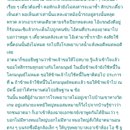
เรื่อย ๆ เดี๋ยวต้องซ้ำ คอหักแล้วยังไม่สงสารจะมาซ้ำ สักประเดี๋ยว
เห็นเต่า พอเห็นเต่าเท่านั้นแหละฝาหม้อน้ำรถอยู่ตรงนั้นหลุด
พรวด ลวกเอาเราคนเดียวตายจริงเปียกหมดเลย ไอ้แขนยังดีอยู่
ก็ร้อนนะซิแล้วกระเด็นไปถูกคนขับ ไอ้คนที่ประคองอาตมาไป
บอกว่าหยุด ๆ เดี๋ยวคนหลังจะตาย ไอ้เต่ามาซ้ำเราอีก สงสัยใช้
หนี้ตอนนั้นยังไม่หมด รถไปถึงโรงพยาบาลน้ำแห้งพอดีหมดพอดี
เลย
อาตมาก็ขออธิษฐานว่าข้าพเจ้าขอให้ไปสบาย รู้แล้วเข้าใจแล้ว
ขออโหสิกรรมทุกอย่างกับโลกมนุษย์ ในเมื่อข้าพเจ้ายังใช้หนี้ใน
โลกมนุษย์ไม่หมด ขอให้ข้าพเจ้าไปใช้หนี้ในชาติต่อไป ประการ
ที่ ๒ ถ้าข้าพเจ้าใช้หนี้ในโลกมนุษย์หมดแล้ว ขอให้ข้าพเจ้าไป ณ
บัดนี้ อย่าได้ทรมานต่อไปอธิษฐาน ๒ ข้อ
วันนั้น พอดีผู้อำนวยการโรงพยาบาลไม่อยู่เขาไปบ้านเขาทางวัด
เกษ อยู่แต่นายแพทย์ใหญ่หมอสมหมายก็วิ่งไปจากบ้านรู้ข่าวว่า
รถชนอาตมา ก็เอาเข้าห้องฉายเอกซเรย์เขาพูดกันได้ยินแว่ว ๆ
บอกไม่มีทางหมอใหญ่บอกไม่มีทาง หมอใหญ่สั่งให้อาตมานอน
ตรง ๆ บนรถซึ่งมีลูกล้อเล็ก ๆ ให้บุรุษพยาบาลเอาเข้าห้อง ไอ ซี ยู