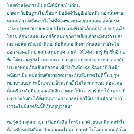
โดยด่วนจัดการเย็บหนังที่มีถลกไปก่อน
อาตมาก็อธิษฐานไปเรื่อย ๆ มือยังดีมีอยู่อีกมือหนึ่ง นอกนั้นตาย
หมดแล้ว แต่ยังหายใจได้ที่ท้องพองหนอ ยุบหนอตลอดก็แบ่ง
วาระบุรุษพยาบาล ๒ คน ก็ไสรถเต็มที่รถก็เกิดตกร่องประตูเหล็ก
โครม ล้อพังหมด แพทย์อีกคนบอกตายเสียแล้วละมังหว่า เปล่า
เลย คอลั่นกร๊วบเข้าที่เลย คือติดเลย ลืมตาเห็นเลย หายใจไม่
ออก พอคอติดปวดก้นแทบหลุด เลยทำให้ได้ความรู้เพิ่มขึ้นอีก ๒
ข้อ ได้ความรู้ยังไง หมายความว่าถูกจุดประสาท ประสาทคอกับ
ประสาทก้นเป็นเส้นเดียวกัน เข้าไปในห้องฉุกเฉินเขาก็เริ่มดึง
หนังมาเย็บ หมอก็สงสัยว่าอาตมาจะเป็นอัมพาตไม่ดีขึ้น บุรุษ
พยาบาลบอกว่าเป็นเพราะอั๊วนะถ้าอั๊วไม่ไสรถตกร่อง คอจะต่อ
ติดหรือ กลับมีบุญคุณเสียอีก อาตมาก็นึกว่าเรารักษาได้ เพราะมี
แรงขาแข็งถีบได้ทั้งนั้นนางพยาบาลหมอก็ให้เราบีบมือ หากว่า
เราจะไม่มีแรงอันนี้ก็เป็นบุญวาสนา
พอรุ่งเช้า คุณชาญมา ถือหนังสือ โทรจิตมาด้วยบอกนี่ท่านทำไม
ต้องเขียนหนังสือมาวันก่อนผมไปพบ ท่านทำไมไม่บอกผม ทำไม