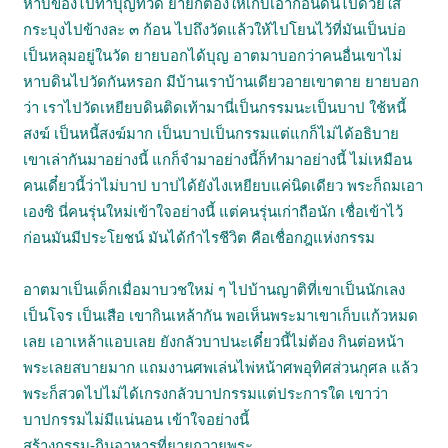
หาบของไปทำบุญที่วัด ยายก็ต้องให้เก็บเอาก้อนดินไปด้วยใส่
กระบุงไปข้างละ ๓ ก้อน ไปถึงวัดแล้วให้ไปโยนไว้ที่มันเป็นบ่อ
เป็นหลุมอยู่ในวัด ยายบอกได้บุญ อาตมาบอกว่าคนอื่นเขาไม่
หาบดินไปวัดกันหรอก มีบ้านเราบ้านเดียวอายเขาตาย ยายบอก
ว่า เราไปวัดเหยียบดินติดเท้ามานี่เป็นกรรมนะเป็นบาป ใช้หนี้
สงฆ์ เป็นหนี้สงฆ์มาก เป็นบาปเป็นกรรมแต่แกก็ไม่ได้อธิบาย
เขาเล่ากันมาอย่างนี้ แกก็จำมาอย่างนี้ก็ทำมาอย่างนี้ ไม่เหมือน
คนเดี๋ยวนี้ว่าไม่บาป บาปได้ยังไงเหยียบแค่นิดเดียว พระก็ถมเอา
เองซิ นี่คนรุ่นใหม่เข้าใจอย่างนี้ แต่คนรุ่นเก่าถือนัก เชื่อเข้าไว้
ก่อนมันมีประโยชน์ มันได้กำไรชีวิต คือเชื่อกฎแห่งกรรม
อาตมาเป็นเด็กเมื่อมาบวชใหม่ ๆ ไปบ้านญาติที่เขาเป็นนักเลง
เป็นโจร เป็นเสือ เขากินเหล้ากัน พอเห็นพระมาเขาเก็บแก้วหมด
เลย เอาเหล้าแอบเลย ยังกลัวบาปนะเดี๋ยวนี้ไม่ต้อง กินต่อหน้า
พระเลยสบายมาก แถมงานศพเล่นไพ่หน้าศพอุทิศส่วนกุศล แล้ว
พระก็สวดไปไม่ได้เกรงกลัวบาปกรรมแต่ประการใด เขาว่า
บาปกรรมไม่มีแน่นอน เข้าใจอย่างนี้
สร้างกรรม-กินอาหารที่ยายถวายพระ