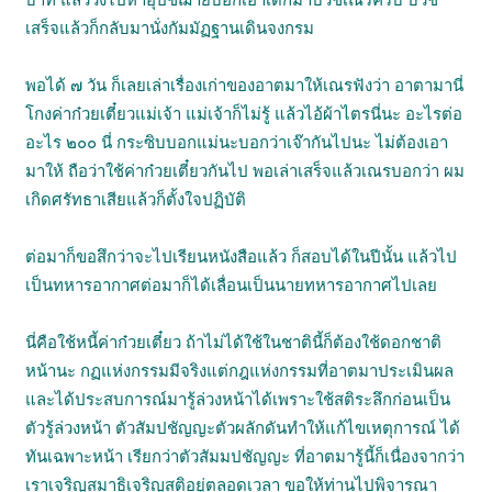
เสร็จแล้วก็กลับมานั่งกัมมัฏฐานเดินจงกรม
พอได้ ๗ วัน ก็เลยเล่าเรื่องเก่าของอาตมาให้เณรฟังว่า อาตามานี่
โกงค่าก๋วยเตี๋ยวแม่เจ้า แม่เจ้าก็ไม่รู้ แล้วไอ้ผ้าไตรนี่นะ อะไรต่อ
อะไร ๒๐๐ นี่ กระซิบบอกแม่นะบอกว่าเจ๊ากันไปนะ ไม่ต้องเอา
มาให้ ถือว่าใช้ค่าก๋วยเตี๋ยวกันไป พอเล่าเสร็จแล้วเณรบอกว่า ผม
เกิดศรัทธาเสียแล้วก็ตั้งใจปฏิบัติ
ต่อมาก็ขอสึกว่าจะไปเรียนหนังสือแล้ว ก็สอบได้ในปีนั้น แล้วไป
เป็นทหารอากาศต่อมาก็ได้เลื่อนเป็นนายทหารอากาศไปเลย
นี่คือใช้หนี้ค่าก๋วยเตี๋ยว ถ้าไม่ได้ใช้ในชาตินี้ก็ต้องใช้ดอกชาติ
หน้านะ กฏแห่งกรรมมีจริงแต่กฎแห่งกรรมที่อาตมาประเมินผล
และได้ประสบการณ์มารู้ล่วงหน้าได้เพราะใช้สติระลึกก่อนเป็น
ตัวรู้ล่วงหน้า ตัวสัมปชัญญะตัวผลักดันทำให้แก้ไขเหตุการณ์ ได้
ทันเฉพาะหน้า เรียกว่าตัวสัมมปชัญญะ ที่อาตมารู้นี้ก็เนื่องจากว่า
เราเจริญสมาธิเจริญสติอยู่ตลอดเวลา ขอให้ท่านไปพิจารณา