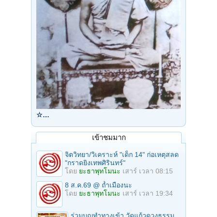
☆…
เข้าชมมาก
จิตวิทยา/วิเคราะห์ "เด็ก 14" ก่อเหตุสลด
"กราดยิงเทพศิรินทร์"
โดย
ยะธาพุทโมนะ
เสาร์ เวลา 08:15
8 ส.ค.69 @ ถ้ำเมืองนะ
โดย
ยะธาพุทโมนะ
เสาร์ เวลา 19:34
ร่วมบุญทําทางเข้า วัดแก้วดวงธรรม