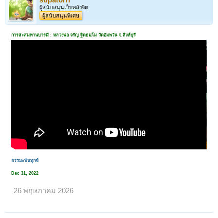
ผู้สนับสนุนเว็บพลังจิต
ผู้สนับสนุนพิเศษ
การสะสมทานบารมี : หลวงพ่อ จรัญ ฐิตธมฺโม วัดอัมพวัน จ.สิงห์บุรี
ธรรมะพ้นทุกข์
Dec 31, 2022
26 พฤษภาคม 2026