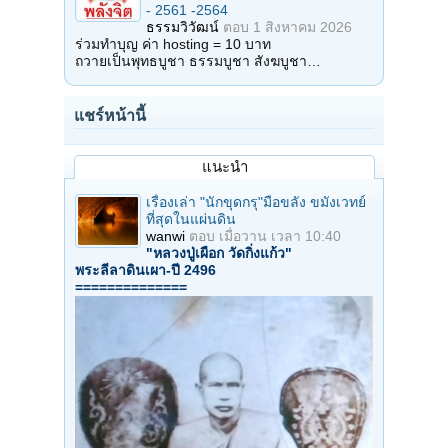
- 2561 -2564
ธรรมวิวัฒน์
ตอบ
1 สิงหาคม 2026
ร่วมทำบุญ ค่า hosting = 10 บาท
ถวายเป็นพุทธบูชา ธรรมบูชา สังฆบูชา…
แชร์หน้านี้
แนะนำ
เรื่องเล่า "นักขุดกรุ"มือขลัง ขมังเวทย์
ที่สุดในแผ่นดิน
wanwi
ตอบ
เมื่อวาน เวลา 10:40
"หลวงปู่เผือก วัดกิ่งแก้ว"
พระลีลาดินเผา-ปี 2496
==============