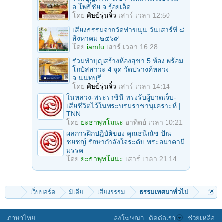
อ.โพธิ์ชัย จ.ร้อยเอ็ด
โดย
ศิษย์รุ่นจิ๋ว
เสาร์ เวลา 12:50
เสียงธรรมจากวัดท่าขนุน วันเสาร์ที่ ๘
สิงหาคม ๒๕๖๙
โดย
iamfu
เสาร์ เวลา 16:28
ร่วมทําบุญสร้างห้องสุขา 5 ห้อง พร้อม
โถปัสสาวะ 4 จุด วัดปรางค์หลวง
จ.นนทบุรี
โดย
ศิษย์รุ่นจิ๋ว
เสาร์ เวลา 14:14
ในหลวง-พระราชินี ทรงรับผู้บาดเจ็บ-
เสียชีวิตไว้ในพระบรมราชานุเคราะห์ |
TNN...
โดย
ยะธาพุทโมนะ
อาทิตย์ เวลา 10:21
ผลการฝึกปฎิบัติของ คุณธนิณัช ปัณ
ชยชญ์ รักษากำลังใจระดับ พระอนาคามี
มรรค
โดย
ยะธาพุทโมนะ
เสาร์ เวลา 21:14
...
เว็บบอร์ด
มิเดีย
เสียงธรรม
ธรรมเทศนาทั่วไป
ภาษาไทย
ลงโฆษณา
ติดต่อเรา
ช่วยเหลือ