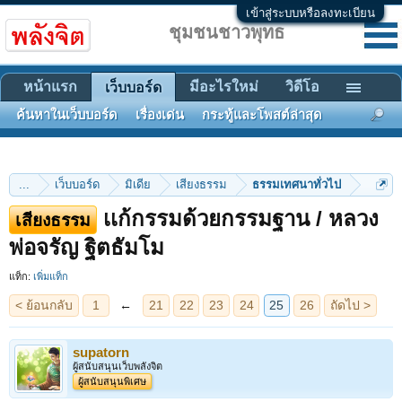
เข้าสู่ระบบหรือลงทะเบียน
ชุมชนชาวพุทธ
หน้าแรก
มีอะไรใหม่
วิดีโอ
เว็บบอร์ด
ค้นหาในเว็บบอร์ด
เรื่องเด่น
กระทู้และโพสต์ล่าสุด
...
เว็บบอร์ด
มิเดีย
เสียงธรรม
ธรรมเทศนาทั่วไป
เเก้กรรมด้วยกรรมฐาน / หลวง
เสียงธรรม
< ย้อนกลับ
1
←
21
22
23
24
25
26
ถัดไป >
พ่อจรัญ ฐิตธัมโม
แท็ก:
เพิ่มแท็ก
supatorn
ผู้สนับสนุนเว็บพลังจิต
ผู้สนับสนุนพิเศษ