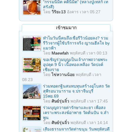
"กรรมนิมิต คตินิมิต" (หลวงปู่เทสก์ เท
สรังสี)
โดย
วิริยะ13
อังคาร เวลา 05:27
เข้าชมมาก
ทำไมวันนี้คนถึงเชื่อรีวิวน้อยลง? รวม
รีวิวจากผู้ใช้บริการจริง ญาณฮีลใจ by
แมวฟ้า
โดย
Maewfah
พฤหัสบดี เวลา 00:13
ขอเชิญร่วมบุญเป็นเจ้าภาพถวายพระ
อุปคุต 9 นิ้ว เนื้อทองเหลือง วัดปงค์
เชียงราย
โดย
ไข่หวานน้อย
พฤหัสบดี เวลา
08:23
ร่วมทอดกฐินสมทบทุนสร้างอุโบสถ วัด
สุพีรอนวนาราม จ.ปราจีนบุรี
15พย.69
โดย
ศิษย์รุ่นจิ๋ว
พฤหัสบดี เวลา 17:45
ร่วมบุญถวายค่ารักษาและยา เพื่อสง
เคราะพระสงฆ์อาพาธ วัดต้นปัน จ.ลํา
พูน
โดย
ศิษย์รุ่นจิ๋ว
พฤหัสบดี เวลา 14:14
เสียงธรรมจากวัดท่าขนุน วันพฤหัสบดี