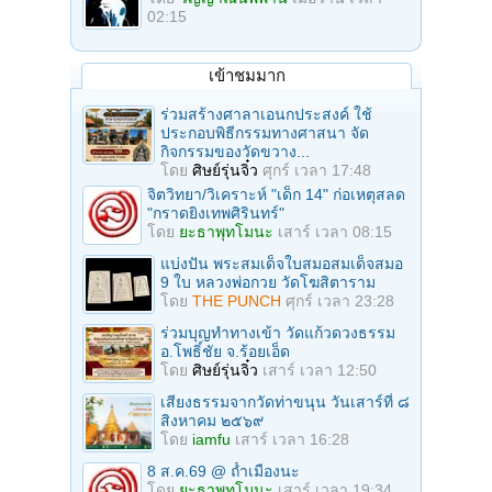
02:15
เข้าชมมาก
ร่วมสร้างศาลาเอนกประสงค์ ใช้
ประกอบพิธีกรรมทางศาสนา จัด
กิจกรรมของวัดขวาง...
โดย
ศิษย์รุ่นจิ๋ว
ศุกร์ เวลา 17:48
จิตวิทยา/วิเคราะห์ "เด็ก 14" ก่อเหตุสลด
"กราดยิงเทพศิรินทร์"
โดย
ยะธาพุทโมนะ
เสาร์ เวลา 08:15
แบ่งปัน พระสมเด็จใบสมอสมเด็จสมอ
9 ใบ หลวงพ่อกวย วัดโฆสิตาราม
โดย
THE PUNCH
ศุกร์ เวลา 23:28
ร่วมบุญทําทางเข้า วัดแก้วดวงธรรม
อ.โพธิ์ชัย จ.ร้อยเอ็ด
โดย
ศิษย์รุ่นจิ๋ว
เสาร์ เวลา 12:50
เสียงธรรมจากวัดท่าขนุน วันเสาร์ที่ ๘
สิงหาคม ๒๕๖๙
โดย
iamfu
เสาร์ เวลา 16:28
8 ส.ค.69 @ ถ้ำเมืองนะ
โดย
ยะธาพุทโมนะ
เสาร์ เวลา 19:34