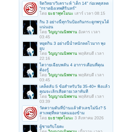
จิตวิทยา/วิเคราะห์ "เด็ก 14" ก่อเหตุสลด
"กราดยิงเทพศิรินทร์"
โดย
ยะธาพุทโมนะ
เสาร์ เวลา 08:15
กิน 3 อย่างนี้ทุกวันป้องกันกระดูกพรุนได้
แน่นอน
โดย
วิญญาณนิพพาน
อังคาร เวลา
03:45
หยุดกิน 3 อย่างนี้น้ำหนักลดไวมาก พุง
ยุบ
โดย
วิญญาณนิพพาน
พฤหัสบดี เวลา
22:16
ไตวายเฉียบพลัน 4 อาการเตือนที่คุณ
ต้องรู้
โดย
วิญญาณนิพพาน
พฤหัสบดี เวลา
03:45
เคล็ดลับ 5 ข้อสำหรับวัย 35-40+ ฟังแล้ว
คุณจะเลิกเสียดายเวลาทันที
โดย
วิญญาณนิพพาน
พฤหัสบดี เวลา
03:39
วัดความดันที่บ้านแล้วตัวเลขไม่นิ่ง? 5
สาเหตุที่หลายคนมองข้าม
โดย
ยะธาพุทโมนะ
3 สิงหาคม 2026
ผู้ชายกับโยคะ
โดย
วิญญาณนิพพาน
เมื่อวาน เวลา