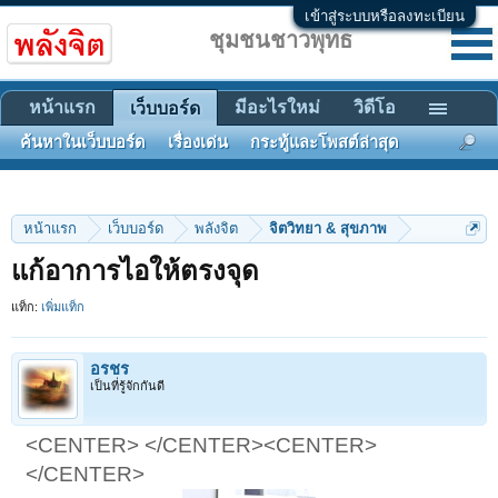
เข้าสู่ระบบหรือลงทะเบียน
ชุมชนชาวพุทธ
หน้าแรก
มีอะไรใหม่
วิดีโอ
เว็บบอร์ด
ค้นหาในเว็บบอร์ด
เรื่องเด่น
กระทู้และโพสต์ล่าสุด
หน้าแรก
เว็บบอร์ด
พลังจิต
จิตวิทยา & สุขภาพ
แก้อาการไอให้ตรงจุด
แท็ก:
เพิ่มแท็ก
อรชร
เป็นที่รู้จักกันดี
<CENTER> </CENTER><CENTER>
</CENTER>