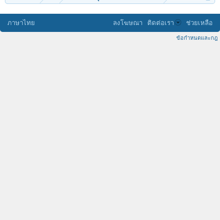
ภาษาไทย
ลงโฆษณา
ติดต่อเรา
ช่วยเหลือ
ข้อกำหนดและกฎ