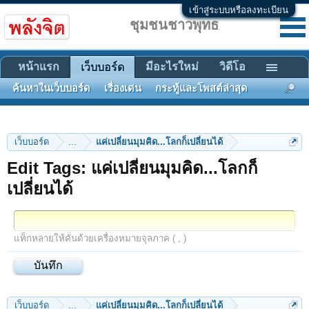
เข้าสู่ระบบหรือลงทะเบียน
ชุมชนชาวพุทธ
หน้าแรก
มีอะไรใหม่
วิดีโอ
เว็บบอร์ด
ค้นหาในเว็บบอร์ด
เรื่องเด่น
กระทู้และโพสต์ล่าสุด
เว็บบอร์ด
...
แค่เปลี่ยนมุมคิด...โลกก็เปลี่ยนได้
Edit Tags: แค่เปลี่ยนมุมคิด...โลกก็
เปลี่ยนได้
แท็กหลายให้คั่นด้วยเครื่องหมายจุลภาค ( , )
เว็บบอร์ด
...
แค่เปลี่ยนมุมคิด...โลกก็เปลี่ยนได้