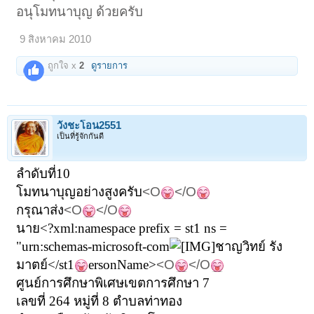
อนุโมทนาบุญ ด้วยครับ
9 สิงหาคม 2010
ถูกใจ x
2
ดูรายการ
วังชะโอน2551
เป็นที่รู้จักกันดี
ลำดับที่10
โมทนาบุญอย่างสูงครับ
<O
</O
กรุณาส่ง
<O
</O
นาย<?xml:namespace prefix = st1 ns =
"urn:schemas-microsoft-com
ชาญวิทย์ รัง
มาตย์</st1
ersonName>
<O
</O
ศูนย์การศึกษาพิเศษเขตการศึกษา
7
เลขที่
264
หมู่ที่
8
ตำบลท่าทอง
1
2
3
4
ถัดไป >