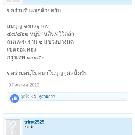
ขอร่วมรับแจกด้วยครับ
สมบุญ จงกลฐากร
๕๘/๘๖๒ หมู่บ้านสินทวีวิลล่า
ถนนพระราม ๒ แขวงบางมด
เขตจอมทอง
กรุงเทพ ๑๐๑๕๐
ขอร่วมอนุโมทนาในบุญกุศลนี้ครับ
9 สิงหาคม 2010
ถูกใจ x
5
ดูรายการ
trirat2525
สมาชิก