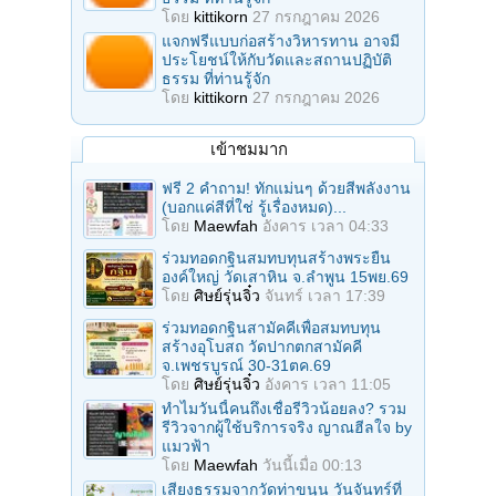
โดย
kittikorn
27 กรกฎาคม 2026
แจกฟรีแบบก่อสร้างวิหารทาน อาจมี
ประโยชน์ให้กับวัดและสถานปฏิบัติ
ธรรม ที่ท่านรู้จัก
โดย
kittikorn
27 กรกฎาคม 2026
เข้าชมมาก
ฟรี 2 คำถาม! ทักแม่นๆ ด้วยสีพลังงาน
(บอกแค่สีที่ใช่ รู้เรื่องหมด)...
โดย
Maewfah
อังคาร เวลา 04:33
ร่วมทอดกฐินสมทบทุนสร้างพระยืน
องค์ใหญ่ วัดเสาหิน จ.ลําพูน 15พย.69
โดย
ศิษย์รุ่นจิ๋ว
จันทร์ เวลา 17:39
ร่วมทอดกฐินสามัคคีเพื่อสมทบทุน
สร้างอุโบสถ วัดปากตกสามัคคี
จ.เพชรบูรณ์ 30-31ตค.69
โดย
ศิษย์รุ่นจิ๋ว
อังคาร เวลา 11:05
ทำไมวันนี้คนถึงเชื่อรีวิวน้อยลง? รวม
รีวิวจากผู้ใช้บริการจริง ญาณฮีลใจ by
แมวฟ้า
โดย
Maewfah
วันนี้เมื่อ 00:13
เสียงธรรมจากวัดท่าขนุน วันจันทร์ที่