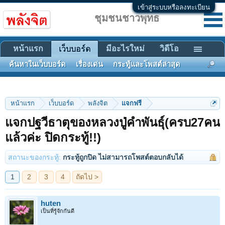
เข้าสู่ระบบหรือลงทะเบียน
ชุมชนชาวพุทธ
หน้าแรก
มีอะไรใหม่
วิดีโอ
เว็บบอร์ด
ค้นหาในเว็บบอร์ด
เรื่องเด่น
กระทู้และโพสต์ล่าสุด
หน้าแรก
เว็บบอร์ด
พลังจิต
แจกฟรี
แจกปฐวีธาตุของหลวงปู่คำพันธุ์(ครบ27คน
1
2
3
4
ถัดไป >
แล้วค่ะ ปิดกระทู้!!)
สถานะของกระทู้:
กระทู้ถูกปิด ไม่สามารถโพสต์ตอบกลับได้
huten
เป็นที่รู้จักกันดี