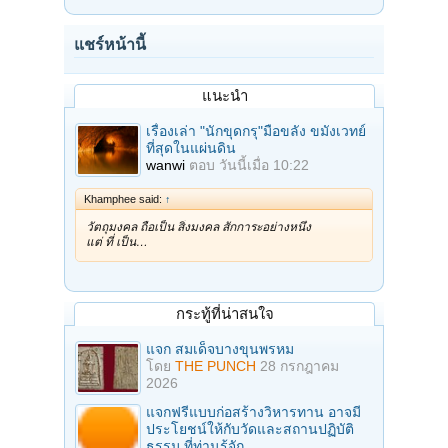
แชร์หน้านี้
แนะนำ
เรื่องเล่า "นักขุดกรุ"มือขลัง ขมังเวทย์
ที่สุดในแผ่นดิน
wanwi
ตอบ
วันนี้เมื่อ 10:22
Khamphee said:
↑
วัตถุมงคล ถือเป็น สิ่งมงคล สักการะอย่างหนึ่ง
แต่ ที่ เป็น…
กระทู้ที่น่าสนใจ
แจก สมเด็จบางขุนพรหม
โดย
THE PUNCH
28 กรกฎาคม
2026
แจกฟรีแบบก่อสร้างวิหารทาน อาจมี
ประโยชน์ให้กับวัดและสถานปฏิบัติ
ธรรม ที่ท่านรู้จัก