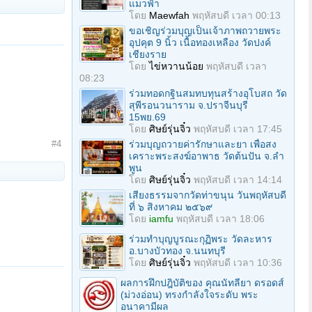
แมวฟ้า
โดย
Maewfah
พฤหัสบดี เวลา 00:13
ขอเชิญร่วมบุญเป็นเจ้าภาพถวายพระ
อุปคุต 9 นิ้ว เนื้อทองเหลือง วัดปงค์
เชียงราย
โดย
ไข่หวานน้อย
พฤหัสบดี เวลา
08:23
ร่วมทอดกฐินสมทบทุนสร้างอุโบสถ วัด
สุพีรอนวนาราม จ.ปราจีนบุรี
15พย.69
โดย
ศิษย์รุ่นจิ๋ว
พฤหัสบดี เวลา 17:45
ร่วมบุญถวายค่ารักษาและยา เพื่อสง
#4
เคราะพระสงฆ์อาพาธ วัดต้นปัน จ.ลํา
พูน
โดย
ศิษย์รุ่นจิ๋ว
พฤหัสบดี เวลา 14:14
เสียงธรรมจากวัดท่าขนุน วันพฤหัสบดี
ที่ ๖ สิงหาคม ๒๕๖๙
โดย
iamfu
พฤหัสบดี เวลา 18:06
ร่วมทําบุญบูรณะกุฏิพระ วัดละหาร
อ.บางบัวทอง จ.นนทบุรี
โดย
ศิษย์รุ่นจิ๋ว
พฤหัสบดี เวลา 10:36
ผลการฝึกปฎิบัติของ คุณนัทลียา ดรอดส์
(ม่วงอ่อน) ทรงกำลังใจระดับ พระ
อนาคามีผล