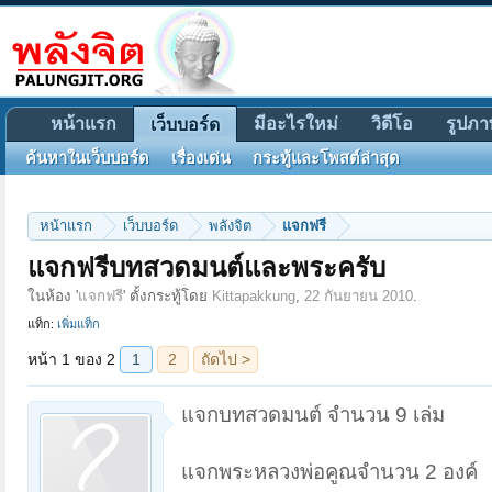
หน้าแรก
มีอะไรใหม่
วิดีโอ
รูปภา
เว็บบอร์ด
ค้นหาในเว็บบอร์ด
เรื่องเด่น
กระทู้และโพสต์ล่าสุด
หน้าแรก
เว็บบอร์ด
พลังจิต
แจกฟรี
หน้า 1 ของ 2
1
2
ถัดไป >
แจกฟรีบทสวดมนต์และพระครับ
ในห้อง '
แจกฟรี
' ตั้งกระทู้โดย
Kittapakkung
,
22 กันยายน 2010
.
แท็ก:
เพิ่มแท็ก
แจกบทสวดมนต์ จำนวน 9 เล่ม
แจกพระหลวงพ่อคูณจำนวน 2 องค์