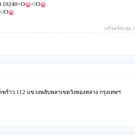
ฯ 10240
<O
</O
</O
แก้ไขครั้งล่าสุด:
ดพร้าว
112
แขวงพลับพลา
เขตวังทองหลาง กรุงเทพฯ