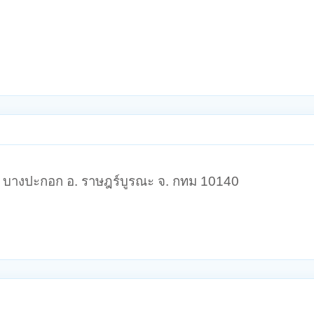
2 ต. บางปะกอก อ. ราษฎร์บูรณะ จ. กทม 10140