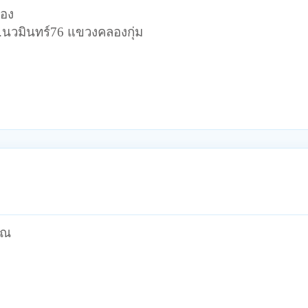
เอง
.นวมินทร์76 แขวงคลองกุ่ม
ูณ