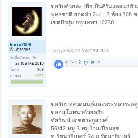
ขอรับด้วยค่ะ เพื่อเป็นศิริมงคลแก่ตัว
พุทธชาติ ยอดคำ 24/113 ห้อง 308 ซ
เขตบึงกุ่ม กรุงเทพฯ 10230
korry2008
เป็นที่รู้จักกันดี
korry2008
,
22 กันยายน 2010
วันที่สมัครสมาชิก:
ถูกใจ x
2
ดูรายการ
27 สิงหาคม 2010
โพสต์:
208
ค่าพลัง:
+252
ขอรับบทสวดมนต์และพระหลวงพ่อค
ขออนุโมทนาด้วยครับ
ชัยวัฒน์ เดชตระกูลวงศ์
59/42 หมู่ 3 หมู่บ้านเปี่ยมสุข
ซ.รัตนาธิเบศร์ 34 ถ.รัตนาธิเบศร์