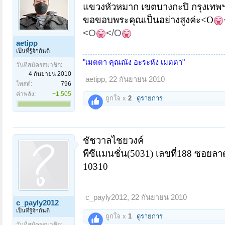
แขวงหัวหมาก เขตบางกะปิ กรุงเทพ
ขอขอบพระคุณเป็นอย่างสูงค่ะ
<O
<O
</O
aetipp
เป็นที่รู้จักกันดี
"เมตตา คุณณัง อะระหัง เมตตา"
วันที่สมัครสมาชิก:
4 กันยายน 2010
aetipp
,
22 กันยายน 2010
โพสต์:
796
ค่าพลัง:
+1,505
ถูกใจ x
2
ดูรายการ
ชัชวาล
ไชยวงค์
พีซีแมนชั่น(
5031)
เลขที่
188
ซอยลา
10310
c_payly2012
,
22 กันยายน 2010
c_payly2012
เป็นที่รู้จักกันดี
ถูกใจ x
1
ดูรายการ
วันที่สมัครสมาชิก: