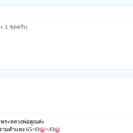
ะ 1 ชุดครับ
ละพระหลวงพ่อคูณค่ะ
.รามคำแหง 65
<O
</O