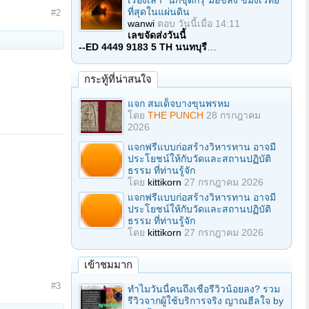
เรื่องเล่า "นักขุดกรุ"มือขลัง ขมังเวทย์
ที่สุดในแผ่นดิน
#2
wanwi
ตอบ
วันนี้เมื่อ 14:11
เลขจัดส่งวันนี้
--ED 4449 9183 5 TH นนทบุรี
…
กระทู้ที่น่าสนใจ
แจก สมเด็จบางขุนพรหม
โดย
THE PUNCH
28 กรกฎาคม
2026
แจกฟรีแบบก่อสร้างวิหารทาน อาจมี
ประโยชน์ให้กับวัดและสถานปฏิบัติ
ธรรม ที่ท่านรู้จัก
โดย
kittikorn
27 กรกฎาคม 2026
แจกฟรีแบบก่อสร้างวิหารทาน อาจมี
ประโยชน์ให้กับวัดและสถานปฏิบัติ
ธรรม ที่ท่านรู้จัก
โดย
kittikorn
27 กรกฎาคม 2026
เข้าชมมาก
#3
ทำไมวันนี้คนถึงเชื่อรีวิวน้อยลง? รวม
รีวิวจากผู้ใช้บริการจริง ญาณฮีลใจ by