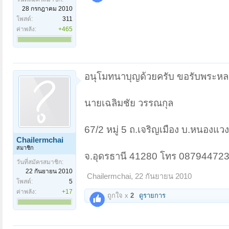
28 กรกฎาคม 2010
โพสต์:
311
ค่าพลัง:
+465
อนุโมทนาบุญด้วยครับ ขอรับพระหลว
นายเฉลิมชัย วรรณกุล
67/2 หมู่ 5 ถ.เจริญเมือง บ.หนองแ
Chailermchai
สมาชิก
จ.อุดรธานี 41280 โทร 08794472
วันที่สมัครสมาชิก:
22 กันยายน 2010
Chailermchai
,
22 กันยายน 2010
โพสต์:
5
ค่าพลัง:
+17
ถูกใจ x
2
ดูรายการ