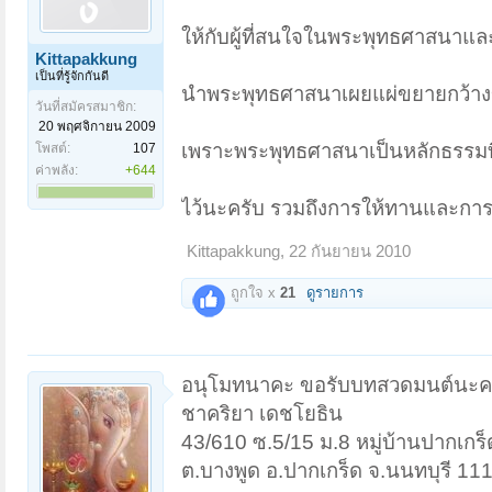
ให้กับผู้ที่สนใจในพระพุทธศาสนาแ
Kittapakkung
เป็นที่รู้จักกันดี
นำพระพุทธศาสนาเผยแผ่ขยายกว้าง
วันที่สมัครสมาชิก:
20 พฤศจิกายน 2009
เพราะพระพุทธศาสนาเป็นหลักธรรมที่
โพสต์:
107
ค่าพลัง:
+644
ไว้นะครับ รวมถึงการให้ทานและกา
Kittapakkung
,
22 กันยายน 2010
ถูกใจ x
21
ดูรายการ
อนุโมทนาคะ ขอรับบทสวดมนต์นะ
ชาคริยา เดชโยธิน
43/610 ซ.5/15 ม.8 หมู่บ้านปากเกร็ด
ต.บางพูด อ.ปากเกร็ด จ.นนทบุรี 11