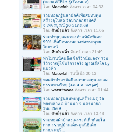
(บอกแค่สีที่ใช่ รู้เรื่องหมด)...
โดย
Maewfah
อังคาร เวลา 04:33
ร่วมทอดกฐินสามัคคีเพื่อสมทบทุน
สร้างอุโบสถ วัดปากตกสามัคคี
จ.เพชรบูรณ์ 30-31ตค.69
โดย
ศิษย์รุ่นจิ๋ว
อังคาร เวลา 11:05
ร่วมทําบุญแผ่นทองคำแท้คัดพิเศษ
99% เพื่อปิดทองหลวงพ่อพระพุทธ
ไสยาสน์...
โดย
ศิษย์รุ่นจิ๋ว
จันทร์ เวลา 21:49
ทำไมวันนี้คนถึงเชื่อรีวิวน้อยลง? รวม
รีวิวจากผู้ใช้บริการจริง ญาณฮีลใจ by
แมวฟ้า
โดย
Maewfah
วันนี้เมื่อ 00:13
ทอดผ้าป่าสามัคคีสมทบกองทุนเผยแผ่
ธรรมทางวิทยุ (๑๒ ส.ค. ๒๕๖๙)
โดย
watsritawee
อังคาร เวลา 01:44
ร่วมทอดกฐินสมทบทุนสร้างเมรุ วัด
ทองหลาง อ.บ้านนา จ.นครนายก
1พย.2569
โดย
ศิษย์รุ่นจิ๋ว
อังคาร เวลา 10:48
ร่วมทอดผ้าป่าสงเคราะห์เด็กด้อยโอ
กาศ รร.หมู่บ้านเด็ก-มูลนิธิเด็ก
กาญจนบุรี...