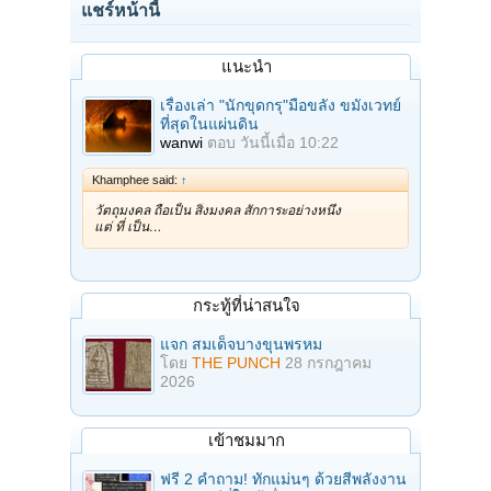
แชร์หน้านี้
แนะนำ
เรื่องเล่า "นักขุดกรุ"มือขลัง ขมังเวทย์
ที่สุดในแผ่นดิน
wanwi
ตอบ
วันนี้เมื่อ 10:22
Khamphee said:
↑
วัตถุมงคล ถือเป็น สิ่งมงคล สักการะอย่างหนึ่ง
แต่ ที่ เป็น…
กระทู้ที่น่าสนใจ
แจก สมเด็จบางขุนพรหม
โดย
THE PUNCH
28 กรกฎาคม
2026
เข้าชมมาก
ฟรี 2 คำถาม! ทักแม่นๆ ด้วยสีพลังงาน