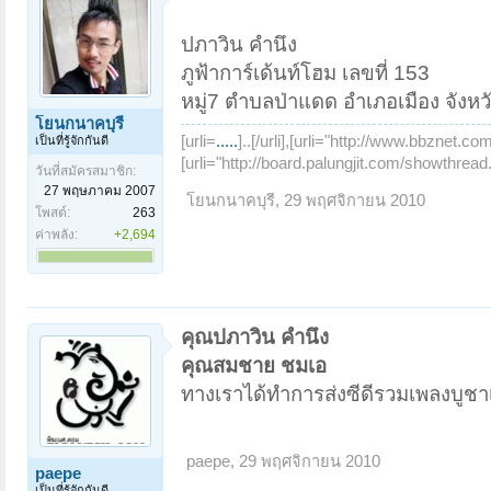
ปภาวิน คำนึง
ภูฟ้าการ์เด้นท์โฮม เลขที่ 153
หมู่7 ตำบลป่าแดด อำเภอเมือง จังหว
โยนกนาคบุรี
[urli=
.....
]..[/urli],[urli="http://www.bbznet.c
เป็นที่รู้จักกันดี
[urli="http://board.palungjit.com/showthr
วันที่สมัครสมาชิก:
27 พฤษภาคม 2007
โยนกนาคบุรี
,
29 พฤศจิกายน 2010
โพสต์:
263
ค่าพลัง:
+2,694
คุณปภาวิน คำนึง
คุณสมชาย ชมเอ
ทางเราได้ทำการส่งซีดีรวมเพลงบูชา
paepe
,
29 พฤศจิกายน 2010
paepe
เป็นที่รู้จักกันดี