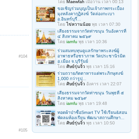
โดย
Maewfah
เมื่อวาน เวลา 00:13
ขอเชิญร่วมบุญเป็นเจ้าภาพกระเบื้อง
มุงหลังคากุฏิสงฆ์ วัดล่องกะเบา
อ.อินทร์บุรี...
โดย
ไข่หวานน้อย
พุธ เวลา 07:30
เสียงธรรมจากวัดท่าขนุน วันอังคารที่
๔ สิงหาคม ๒๕๖๙
โดย
iamfu
พุธ เวลา 10:36
ร่วมสมทบทุนดูแลรักษาพระสงฆ์ผู้
อาพาธหรือชราภาพ วัดประชานิรมิต
#104
อ.เมือง จ.บุรีรัมย์
โดย
ศิษย์รุ่นจิ๋ว
พุธ เวลา 15:16
ร่วมถวายภัตตาหารแด่พระภิกษุสงฆ์
1,000 กว่ารูป...
โดย
ศิษย์รุ่นจิ๋ว
อังคาร เวลา 22:07
เสียงธรรมจากวัดท่าขนุน วันพุธที่ ๕
สิงหาคม ๒๕๖๙
โดย
iamfu
พุธ เวลา 19:48
ทอดผ้าป่าซื้อSmart TV ใช้เรียน&สอน
พัดลมห้องเรียน พัฒนาสถานศึกษา...
โดย
ศิษย์รุ่นจิ๋ว
พุธ เวลา 10:50
#105