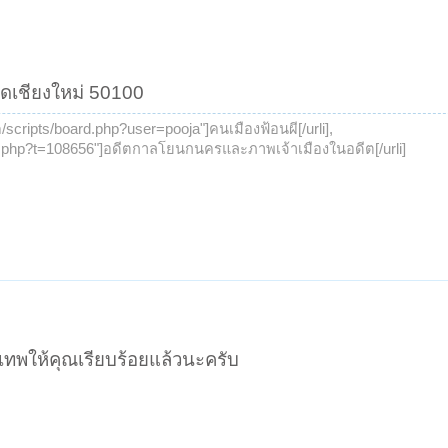
ัดเชียงใหม่ 50100
om/scripts/board.php?user=pooja"]คนเมืองฟ้อนผี[/urli],
ead.php?t=108656"]อดีตกาลโยนกนครและภาพเจ้าเมืองในอดีต[/urli]
เทพให้คุณเรียบร้อยแล้วนะครับ