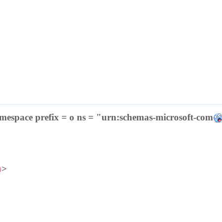
espace prefix = o ns = "urn:schemas-microsoft-com
>