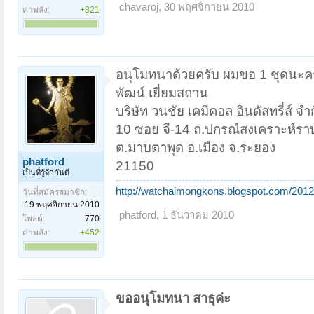
chavaroj
,
30 พฤศจิกายน 2010
ค่าพลัง:
+321
อนุโมทนาด้วยครับ ผมขอ 1 ชุดนะค
พัฒน์ เยี่ยมสถาน
บริษัท วนชัย เคมีคอล อินดัสทรี่ส์ จำ
10 ซอย จี-14 ถ.ปกรณ์สงเคราะห์รา
ต.มาบตาพุด อ.เมือง จ.ระยอง
phatford
21150
เป็นที่รู้จักกันดี
http://watchaimongkons.blogspot.com/2012/
วันที่สมัครสมาชิก:
19 พฤศจิกายน 2010
phatford
,
1 ธันวาคม 2010
โพสต์:
770
ค่าพลัง:
+452
ขออนุโมทนา สาธุค่ะ