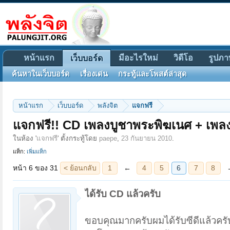
หน้าแรก
มีอะไรใหม่
วิดีโอ
รูปภา
เว็บบอร์ด
ค้นหาในเว็บบอร์ด
เรื่องเด่น
กระทู้และโพสต์ล่าสุด
หน้าแรก
เว็บบอร์ด
พลังจิต
แจกฟรี
หน้า 6 ของ 31
< ย้อนกลับ
1
←
4
5
6
7
8
→
31
ถัดไป >
แจกฟรี!! CD เพลงบูชาพระพิฆเนศ + เพลง
ในห้อง '
แจกฟรี
' ตั้งกระทู้โดย
paepe
,
23 กันยายน 2010
.
แท็ก:
เพิ่มแท็ก
ได้รับ CD แล้วครับ
ขอบคุณมากครับผมได้รับซีดีแล้วครั