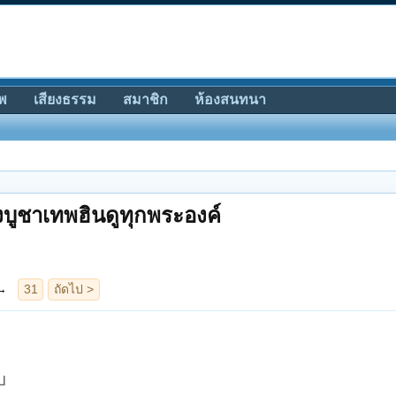
พ
เสียงธรรม
สมาชิก
ห้องสนทนา
บูชาเทพฮินดูทุกพระองค์
บ