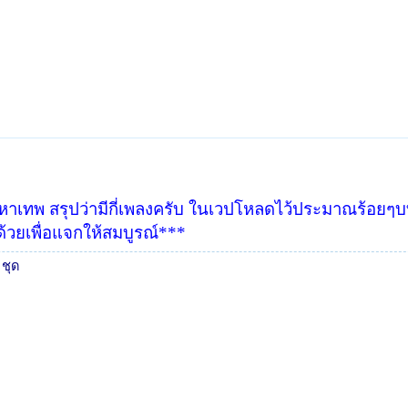
ทพ สรุปว่ามีกี่เพลงครับ ในเวปโหลดไว้ประมาณร้อยๆบท 
ีด้วยเพื่อแจกให้สมบูรณ์***
 ชุด