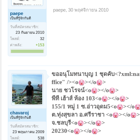
paepe
,
30 พฤศจิกายน 2010
paepe
เป็นที่รู้จักกันดี
วันที่สมัครสมาชิก:
23 กันยายน 2010
โพสต์:
32
ค่าพลัง:
+153
ขออนุโมทนาบุญ 1 ชุดคับ
<?xml:nam
ffice" /><o
></o
>
นาย ชวโรจน์
<o
></o
>
พีที เฮ้าส์ ห้อง
103<o
></o
>
155/1 หมู่ 1 ซ.อ่าวอุดม5<o
></o
chavaroj
ต
.ทุ่งสุขลา อ.ศรีราชา <o
></o
>
เป็นที่รู้จักกันดี
จ
.ชลบุรี<o
></o
>
วันที่สมัครสมาชิก:
20230<o
></o
>
23 พฤษภาคม 2009
โพสต์:
538