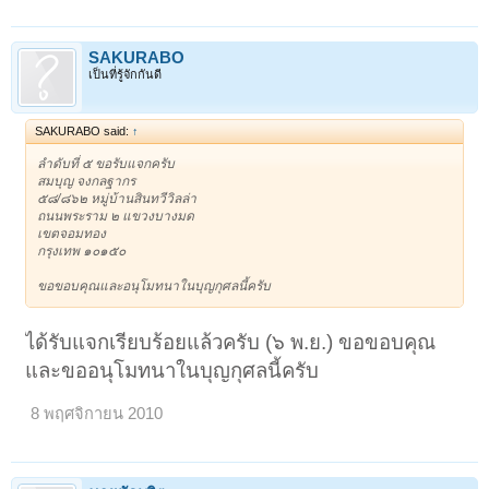
SAKURABO
เป็นที่รู้จักกันดี
SAKURABO said:
↑
ลำดับที่ ๕ ขอรับแจกครับ
สมบุญ จงกลฐากร
๕๘/๘๖๒ หมู่บ้านสินทวีวิลล่า
ถนนพระราม ๒ แขวงบางมด
เขตจอมทอง
กรุงเทพ ๑๐๑๕๐
ขอขอบคุณและอนุโมทนาในบุญกุศลนี้ครับ
ได้รับแจกเรียบร้อยแล้วครับ (๖ พ.ย.) ขอขอบคุณ
และขออนุโมทนาในบุญกุศลนี้ครับ
8 พฤศจิกายน 2010