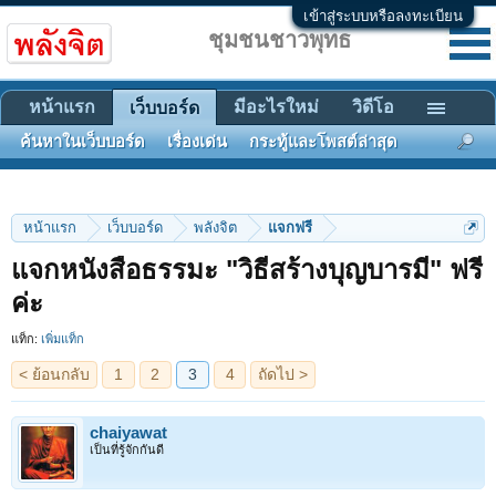
เข้าสู่ระบบหรือลงทะเบียน
ชุมชนชาวพุทธ
หน้าแรก
มีอะไรใหม่
วิดีโอ
เว็บบอร์ด
ค้นหาในเว็บบอร์ด
เรื่องเด่น
กระทู้และโพสต์ล่าสุด
หน้าแรก
เว็บบอร์ด
พลังจิต
แจกฟรี
แจกหนังสือธรรมะ "วิธีสร้างบุญบารมี" ฟรี
< ย้อนกลับ
1
2
3
4
ถัดไป >
ค่ะ
แท็ก:
เพิ่มแท็ก
chaiyawat
เป็นที่รู้จักกันดี