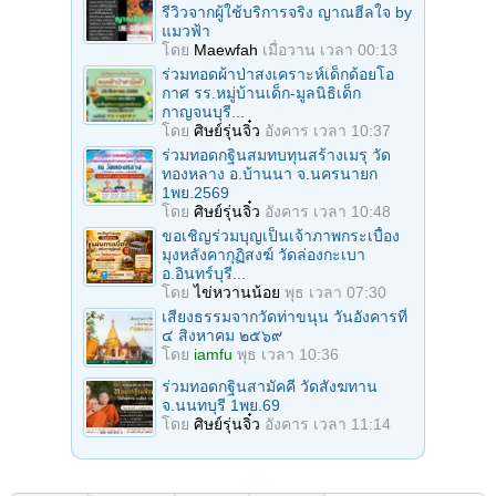
รีวิวจากผู้ใช้บริการจริง ญาณฮีลใจ by
แมวฟ้า
โดย
Maewfah
เมื่อวาน เวลา 00:13
ร่วมทอดผ้าป่าสงเคราะห์เด็กด้อยโอ
กาศ รร.หมู่บ้านเด็ก-มูลนิธิเด็ก
กาญจนบุรี...
โดย
ศิษย์รุ่นจิ๋ว
อังคาร เวลา 10:37
ร่วมทอดกฐินสมทบทุนสร้างเมรุ วัด
ทองหลาง อ.บ้านนา จ.นครนายก
1พย.2569
โดย
ศิษย์รุ่นจิ๋ว
อังคาร เวลา 10:48
ขอเชิญร่วมบุญเป็นเจ้าภาพกระเบื้อง
มุงหลังคากุฏิสงฆ์ วัดล่องกะเบา
อ.อินทร์บุรี...
โดย
ไข่หวานน้อย
พุธ เวลา 07:30
เสียงธรรมจากวัดท่าขนุน วันอังคารที่
๔ สิงหาคม ๒๕๖๙
โดย
iamfu
พุธ เวลา 10:36
ร่วมทอดกฐินสามัคคี วัดสังฆทาน
จ.นนทบุรี 1พย.69
โดย
ศิษย์รุ่นจิ๋ว
อังคาร เวลา 11:14