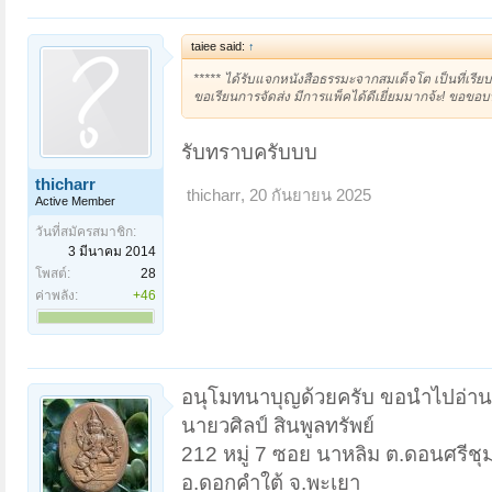
taiee said:
↑
***** ได้รับแจกหนังสือธรรมะจากสมเด็จโต เป็นที่เรี
ขอเรียนการจัดส่ง มีการแพ็คได้ดีเยี่ยมมากจ้ะ! ขอขอบพ
รับทราบครับบบ
thicharr
thicharr
,
20 กันยายน 2025
Active Member
วันที่สมัครสมาชิก:
3 มีนาคม 2014
โพสต์:
28
ค่าพลัง:
+46
อนุโมทนาบุญด้วยครับ ขอนำไปอ่าน 
นายวศิลป์ สินพูลทรัพย์
212 หมู่ 7 ซอย นาหลิม ต.ดอนศรีชุ
อ.ดอกคำใต้ จ.พะเยา