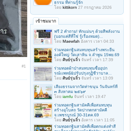
ธรรม ที่ท่านรู้จัก
โดย
kittikorn
27 กรกฎาคม 2026
เข้าชมมาก
ฟรี 2 คำถาม! ทักแม่นๆ ด้วยสีพลังงาน
(บอกแค่สีที่ใช่ รู้เรื่องหมด)...
โดย
Maewfah
อังคาร เวลา 04:33
ร่วมทอดกฐินสมทบทุนสร้างพระยืน
องค์ใหญ่ วัดเสาหิน จ.ลําพูน 15พย.69
โดย
ศิษย์รุ่นจิ๋ว
จันทร์ เวลา 17:39
#1
ร่วมทอดผ้าป่าสมทบทุนซื้ออุปก
รณ์เเพทย์&ปรับปรุงกุฏิชีวาบาล...
โดย
ศิษย์รุ่นจิ๋ว
จันทร์ เวลา 13:09
เสียงธรรมจากวัดท่าขนุน วันจันทร์ที่
๓ สิงหาคม ๒๕๖๙
โดย
iamfu
จันทร์ เวลา 19:47
ร่วมทอดกฐินสามัคคีเพื่อสมทบทุน
สร้างอุโบสถ วัดปากตกสามัคคี
จ.เพชรบูรณ์ 30-31ตค.69
โดย
ศิษย์รุ่นจิ๋ว
อังคาร เวลา 11:05
ร่วมทอดกฐินสามัคคีเพื่อตกแต่งทำสี