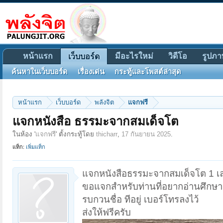
หน้าแรก
มีอะไรใหม่
วิดีโอ
รูปภา
เว็บบอร์ด
ค้นหาในเว็บบอร์ด
เรื่องเด่น
กระทู้และโพสต์ล่าสุด
หน้าแรก
เว็บบอร์ด
พลังจิต
แจกฟรี
แจกหนังสือ ธรรมะจากสมเด็จโต
ในห้อง '
แจกฟรี
' ตั้งกระทู้โดย
thicharr
,
17 กันยายน 2025
.
แท็ก:
เพิ่มแท็ก
แจกหนังสือธรรมะจากสมเด็จโต 1 เล
ขอแจกสำหรับท่านที่อยากอ่านศึกษา
รบกวนชื่อ ทีอยู่ เบอร์โทรลงไว้
ส่งให้ฟรีครับ