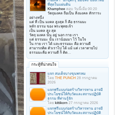
เรื่องเล่า "นักขุดกรุ"มือขลัง ขมังเวทย์
ที่สุดในแผ่นดิน
Khamphee
ตอบ
วันนี้เมื่อ 00:20
วัตถุมงคล ถือเป็น สิ่งมงคล สักการะ
อย่างหนึ่ง
แต่ ที่ เป็น มงคล สูงสุด ก็ คือ ธรรมมะ
หลัก ธรรม ของ พระพุทธเจ้า
เป็น มงคล สูง สุด
วัตถุ มงคล นั้น อยู่ นอก กาย เรา
แต่ ธรรมมะ นั้น เราน้อมมา ไว้ ในใจ
ใน กาย เรา ได้ และธรรมมะ คือ ความดี
สามารถติด ตัวเราไป ได้ แม้ แต่ เวลาตายไป
ธรรมมะคือ ความดี ก็ ติด…
กระทู้ที่น่าสนใจ
แจก สมเด็จบางขุนพรหม
โดย
THE PUNCH
28 กรกฎาคม
2026
แจกฟรีแบบก่อสร้างวิหารทาน อาจมี
ประโยชน์ให้กับวัดและสถานปฏิบัติ
ธรรม ที่ท่านรู้จัก
โดย
kittikorn
27 กรกฎาคม 2026
แจกฟรีแบบก่อสร้างวิหารทาน อาจมี
ประโยชน์ให้กับวัดและสถานปฏิบัติ