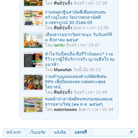
โดย
ศิษย์รุ่นจิ๋ว
จันทร์ เวลา 17:39
ร่วมทอดกฐินสามัคคีเพื่อสมทบทุน
สร้างอุโบสถ วัดปากตกสามัคคี
จ.เพชรบูรณ์ 30-31ตค.69
โดย
ศิษย์รุ่นจิ๋ว
อังคาร เวลา 11:05
เสียงธรรมจากวัดท่าขนุน วันจันทร์ที่
๓ สิงหาคม ๒๕๖๙
โดย
iamfu
จันทร์ เวลา 19:47
ทำไมวันนี้คนถึงเชื่อรีวิวน้อยลง? รวม
รีวิวจากผู้ใช้บริการจริง ญาณฮีลใจ by
แมวฟ้า
โดย
Maewfah
วันนี้เมื่อ 00:13
ร่วมทําบุญแผ่นทองคำแท้คัดพิเศษ
99% เพื่อปิดทองหลวงพ่อพระพุทธ
ไสยาสน์...
โดย
ศิษย์รุ่นจิ๋ว
จันทร์ เวลา 21:49
ทอดผ้าป่าสามัคคีสมทบกองทุนเผยแผ่
ธรรมทางวิทยุ (๑๒ ส.ค. ๒๕๖๙)
โดย
watsritawee
อังคาร เวลา 01:44
หน้าแรก
เว็บบอร์ด
พลังจิต
แจกฟรี