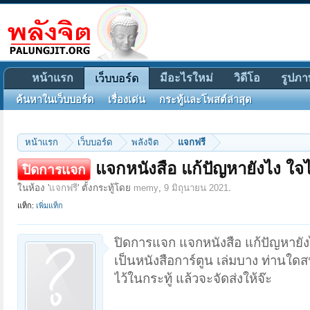
หน้าแรก
มีอะไรใหม่
วิดีโอ
รูปภา
เว็บบอร์ด
ค้นหาในเว็บบอร์ด
เรื่องเด่น
กระทู้และโพสต์ล่าสุด
หน้าแรก
เว็บบอร์ด
พลังจิต
แจกฟรี
แจกหนังสือ แก้ปัญหายังไง ใจไ
ปิดการแจก
ในห้อง '
แจกฟรี
' ตั้งกระทู้โดย
memy
,
9 มิถุนายน 2021
.
แท็ก:
เพิ่มแท็ก
ปิดการแจก แจกหนังสือ แก้ปัญหายังไ
เป็นหนังสือการ์ตูน เล่มบาง ท่านใดสนใ
ไว้ในกระทู้ แล้วจะจัดส่งให้จ๊ะ