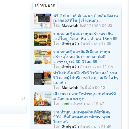
เข้าชมมาก
ฟรี 2 คำถาม! ทักแม่นๆ ด้วยสีพลังงาน
(บอกแค่สีที่ใช่ รู้เรื่องหมด)...
โดย
Maewfah
อังคาร เวลา 04:33
ร่วมทอดกฐินสมทบทุนสร้างพระยืน
องค์ใหญ่ วัดเสาหิน จ.ลําพูน 15พย.69
โดย
ศิษย์รุ่นจิ๋ว
จันทร์ เวลา 17:39
ร่วมทอดกฐินสามัคคีเพื่อสมทบทุน
สร้างอุโบสถ วัดปากตกสามัคคี
จ.เพชรบูรณ์ 30-31ตค.69
โดย
ศิษย์รุ่นจิ๋ว
อังคาร เวลา 11:05
ทำไมวันนี้คนถึงเชื่อรีวิวน้อยลง? รวม
รีวิวจากผู้ใช้บริการจริง ญาณฮีลใจ by
แมวฟ้า
โดย
Maewfah
วันนี้เมื่อ 00:13
เสียงธรรมจากวัดท่าขนุน วันจันทร์ที่
๓ สิงหาคม ๒๕๖๙
#4
โดย
iamfu
จันทร์ เวลา 19:47
ร่วมทําบุญแผ่นทองคำแท้คัดพิเศษ
99% เพื่อปิดทองหลวงพ่อพระพุทธ
ไสยาสน์...
โดย
ศิษย์รุ่นจิ๋ว
จันทร์ เวลา 21:49