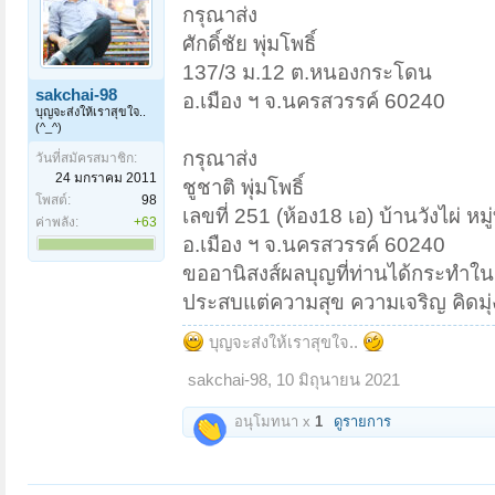
กรุณาส่ง
ศักดิ์ชัย พุ่มโพธิ์
137/3 ม.12 ต.หนองกระโดน
sakchai-98
อ.เมือง ฯ จ.นครสวรรค์ 60240
บุญจะส่งให้เราสุขใจ..
(^_^)
กรุณาส่ง
วันที่สมัครสมาชิก:
24 มกราคม 2011
ชูชาติ พุ่มโพธิ์
โพสต์:
98
เลขที่ 251 (ห้อง18 เอ) บ้านวังไผ่ หม
ค่าพลัง:
+63
อ.เมือง ฯ จ.นครสวรรค์ 60240
ขออานิสงส์ผลบุญที่ท่านได้กระทำในค
ประสบแต่ความสุข ความเจริญ คิดมุ
บุญจะส่งให้เราสุขใจ..
sakchai-98
,
10 มิถุนายน 2021
อนุโมทนา x
1
ดูรายการ