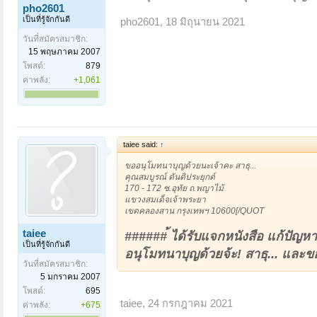
pho2601
เป็นที่รู้จักกันดี
pho2601
,
18 มิถุนายน 2021
วันที่สมัครสมาชิก:
15 พฤษภาคม 2007
โพสต์:
879
ค่าพลัง:
+1,061
taiee said:
↑
ขออนุโมทนาบุญด้วยนะเจ้าคะ สาธุ...
คุณสมบูรณ์ ตันติประยุกต์
170 - 172 ซ.อุทัย ถ.พญาไม้
แขวงสมเด็จเจ้าพระยา
เขตคลองสาน กรุงเทพฯ 10600[/QUOT
taiee
######้ ได้รับแจกหนังสือ แก้ปัญหาย
เป็นที่รู้จักกันดี
อนุโมทนาบุญด้วยจ้ะ! สาธุ... แล
วันที่สมัครสมาชิก:
5 มกราคม 2007
โพสต์:
695
taiee
,
24 กรกฎาคม 2021
ค่าพลัง:
+675