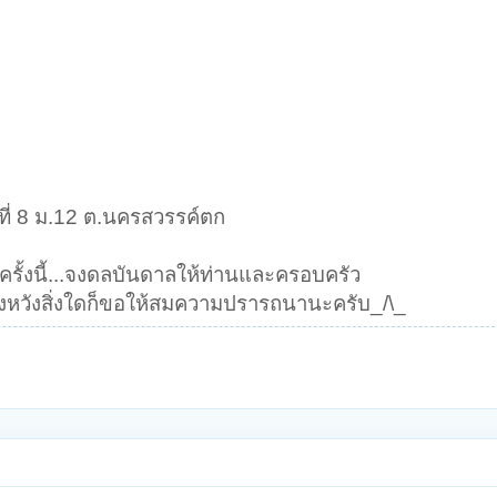
ู่ที่ 8 ม.12 ต.นครสวรรค์ตก
รั้งนี้...จงดลบันดาลให้ท่านและครอบครัว
่งหวังสิ่งใดก็ขอให้สมความปรารถนานะครับ_/\_