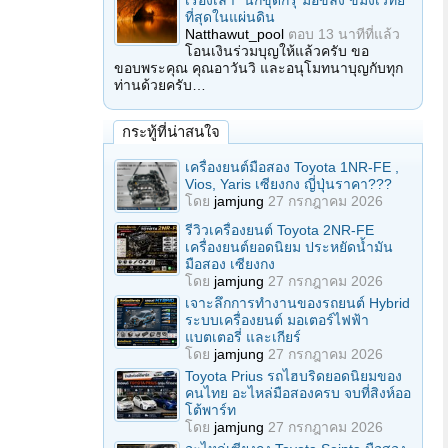
เรื่องเล่า "นักขุดกรุ"มือขลัง ขมังเวทย์
ที่สุดในแผ่นดิน
Natthawut_pool
ตอบ
13 นาทีที่แล้ว
โอนเงินร่วมบุญให้แล้วครับ ขอ
ขอบพระคุณ คุณอาวันวิ และอนุโมทนาบุญกับทุก
ท่านด้วยครับ…
กระทู้ที่น่าสนใจ
เครื่องยนต์มือสอง Toyota 1NR-FE ,
Vios, Yaris เซียงกง ญี่ปุ่นราคา???
โดย
jamjung
27 กรกฎาคม 2026
รีวิวเครื่องยนต์ Toyota 2NR-FE
เครื่องยนต์ยอดนิยม ประหยัดน้ำมัน
มือสอง เซียงกง
โดย
jamjung
27 กรกฎาคม 2026
เจาะลึกการทำงานของรถยนต์ Hybrid
ระบบเครื่องยนต์ มอเตอร์ไฟฟ้า
แบตเตอรี่ และเกียร์
โดย
jamjung
27 กรกฎาคม 2026
Toyota Prius รถไฮบริดยอดนิยมของ
คนไทย อะไหล่มือสองครบ จบที่สิงห์ออ
โต้พาร์ท
โดย
jamjung
27 กรกฎาคม 2026