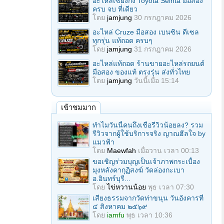
อะไหล่เซียงกง Toyota Seinta มือสอง
ครบ จบ ที่เดียว
โดย
jamjung
30 กรกฎาคม 2026
อะไหล่ Cruze มือสอง เบนซิน ดีเซล
ทุกรุ่น แท้ถอด ครบๆ
โดย
jamjung
31 กรกฎาคม 2026
อะไหล่แท้ถอด ร้านขายอะไหล่รถยนต์
มือสอง ของแท้ ตรงรุ่น ส่งทั่วไทย
โดย
jamjung
วันนี้เมื่อ 15:14
เข้าชมมาก
ทำไมวันนี้คนถึงเชื่อรีวิวน้อยลง? รวม
รีวิวจากผู้ใช้บริการจริง ญาณฮีลใจ by
แมวฟ้า
โดย
Maewfah
เมื่อวาน เวลา 00:13
ขอเชิญร่วมบุญเป็นเจ้าภาพกระเบื้อง
มุงหลังคากุฏิสงฆ์ วัดล่องกะเบา
อ.อินทร์บุรี...
โดย
ไข่หวานน้อย
พุธ เวลา 07:30
เสียงธรรมจากวัดท่าขนุน วันอังคารที่
๔ สิงหาคม ๒๕๖๙
โดย
iamfu
พุธ เวลา 10:36