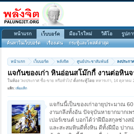
หน้าแรก
มีอะไรใหม่
วิดีโอ
รูปภา
เว็บบอร์ด
ค้นหาในเว็บบอร์ด
เรื่องเด่น
กระทู้และโพสต์ล่าสุด
หน้าแรก
เว็บบอร์ด
พลังจิต
ศูนย์ประชาสัมพันธ์
ลงประกาศ 
แจกันของเก่า หินอ่อนสโม๊กกี้ งานต่อหิน
ในห้อง '
ลงประกาศ ซื้อ-ขาย หรือทั่วไป
' ตั้งกระทู้โดย
ทหารเก่า
,
14 ตุลาคม 
แท็ก:
เพิ่มแท็ก
แจกันนี้เป็นของเก่าอายุประมาณ 60 
งานกลึงทั้งอัน ปัจจุบันหายากมากเ
เปอร์เซนต์ บอกได้ว่าฝีมือสกุลช่าง
และสะสมหินดีทั้งหิน ดีทั้งฝีมือ ป