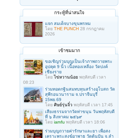
กระทู้ที่น่าสนใจ
แจก สมเด็จบางขุนพรหม
โดย
THE PUNCH
28 กรกฎาคม
2026
เข้าชมมาก
ขอเชิญร่วมบุญเป็นเจ้าภาพถวายพระ
อุปคุต 9 นิ้ว เนื้อทองเหลือง วัดปงค์
เชียงราย
โดย
ไข่หวานน้อย
พฤหัสบดี เวลา
08:23
ร่วมทอดกฐินสมทบทุนสร้างอุโบสถ วัด
สุพีรอนวนาราม จ.ปราจีนบุรี
15พย.69
โดย
ศิษย์รุ่นจิ๋ว
พฤหัสบดี เวลา 17:45
เสียงธรรมจากวัดท่าขนุน วันพฤหัสบดี
ที่ ๖ สิงหาคม ๒๕๖๙
โดย
iamfu
พฤหัสบดี เวลา 18:06
ร่วมบุญถวายค่ารักษาและยา เพื่อสง
เคราะพระสงฆ์อาพาธ วัดต้นปัน จ.ลํา