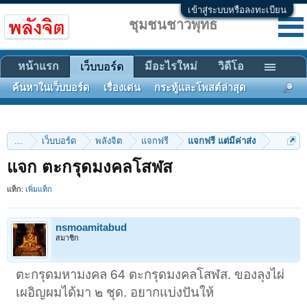
เข้าสู่ระบบหรือลงทะเบียน
ชุมชนชาวพุทธ
หน้าแรก
มีอะไรใหม่
วิดีโอ
เว็บบอร์ด
ค้นหาในเว็บบอร์ด
เรื่องเด่น
กระทู้และโพสต์ล่าสุด
...
เว็บบอร์ด
พลังจิต
แจกฟรี
แจกฟรี แต่มีค่าส่ง
แจก ตะกรุดมงคลโสฬส
แท็ก:
เพิ่มแท็ก
nsmoamitabud
สมาชิก
ตะกรุดมหามงคล 64 ตะกรุดมงคลโสฬส. ของลุงไผ่
เผอิญผมได้มา ๒ ชุด. อยากแบ่งปันให้