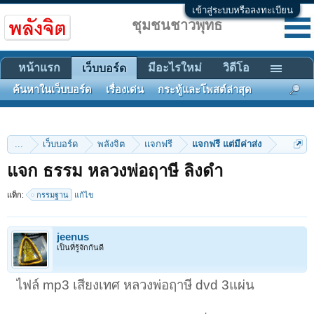
เข้าสู่ระบบหรือลงทะเบียน
ชุมชนชาวพุทธ
หน้าแรก
มีอะไรใหม่
วิดีโอ
เว็บบอร์ด
ค้นหาในเว็บบอร์ด
เรื่องเด่น
กระทู้และโพสต์ล่าสุด
...
เว็บบอร์ด
พลังจิต
แจกฟรี
แจกฟรี แต่มีค่าส่ง
แจก ธรรม หลวงพ่อฤาษี ลิงดำ
แท็ก:
กรรมฐาน
แก้ไข
jeenus
เป็นที่รู้จักกันดี
ไฟล์ mp3 เสียงเทศ หลวงพ่อฤาษี dvd 3แผ่น