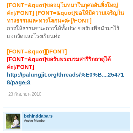
[FONT=&quot]ขออนุโมทนาในกุศลอันยิ่งใหญ่
ค่ะ[/FONT]
[FONT=&quot]ขอให้มีความเจริญใน
ทางธรรมและทางโลกนะค่ะ[/FONT]
การให้ธรรมชนะการให้ทั้งปวง ขอรับเพื่อนำมาไร้
แจกวัดและโรงเรียนค่ะ
[FONT=&quot][/FONT]
[FONT=&quot]ขอรับพระบรมสารีริกธาตุได้
ค่ะ[/FONT]
http://palungjit.org/threads/%E0%B....25471
8/page-3
23 กันยายน 2010
behinddabars
Active Member