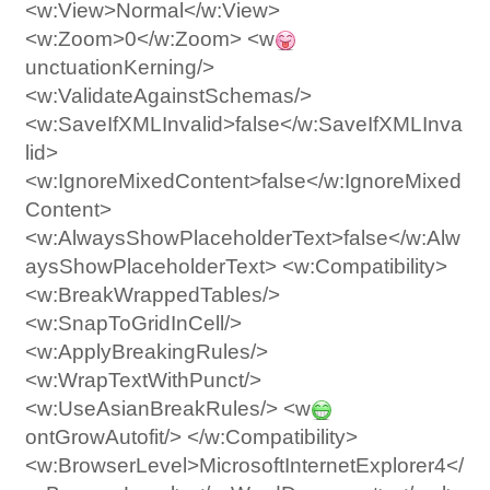
<w:View>Normal</w:View>
<w:Zoom>0</w:Zoom> <w
unctuationKerning/>
<w:ValidateAgainstSchemas/>
<w:SaveIfXMLInvalid>false</w:SaveIfXMLInva
lid>
<w:IgnoreMixedContent>false</w:IgnoreMixed
Content>
<w:AlwaysShowPlaceholderText>false</w:Alw
aysShowPlaceholderText> <w:Compatibility>
<w:BreakWrappedTables/>
<w:SnapToGridInCell/>
<w:ApplyBreakingRules/>
<w:WrapTextWithPunct/>
<w:UseAsianBreakRules/> <w
ontGrowAutofit/> </w:Compatibility>
<w:BrowserLevel>MicrosoftInternetExplorer4</