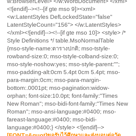
w:BrowserLevel> </w:WordDocument> </xml>
<![endif]--><!--[if gte mso 9]><xml>
<w:LatentStyles DefLockedState="false"
LatentStyleCount="156"> </w:LatentStyles>
</xml><![endif]--><!--[if gte mso 10]> <style> /*
Style Definitions */ table.MsoNormalTable
{mso-style-name:ตารางปกติ; mso-tstyle-
rowband-size:0; mso-tstyle-colband-size:0;
mso-style-noshow:yes; mso-style-parent:"";
mso-padding-alt:0cm 5.4pt 0cm 5.4pt; mso-
para-margin:0cm; mso-para-margin-
bottom:.0001pt; mso-pagination:widow-
orphan; font-size:10.0pt; font-family:"Times
New Roman"; mso-bidi-font-family:"Times New
Roman"; mso-ansi-language:#0400; mso-
fareast-language:#0400; mso-bidi-
language:#0400;} </style> <![endif]-->
[FONT=&quot]ขอรับไว้ศึกษาและส่งมอบต่อวัด