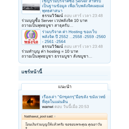
เชิญร่วมบริจาคซื้อ Server สำหรับ
เป็นฐานข้อมูล เพื่อเว็บพลังจิตเผยแผ่
พุทธศาสนา
ธรรมวิวัฒน์
ตอบ
เสาร์ เวลา 23:48
ร่วมบุญซื้อ Server เวปพลังจิต 10 บาท
ถวายเป็นพุทธบูชา สาธุครับ…
ร่วมบริจาค ค่า Hosting ของเว็บ
พลังจิต ปี 2552 ...2558 -2559 -2560
- 2561 -2564
ธรรมวิวัฒน์
ตอบ
เสาร์ เวลา 23:48
ร่วมทำบุญ ค่า hosting = 10 บาท
ถวายเป็นพุทธบูชา ธรรมบูชา สังฆบูชา…
แชร์หน้านี้
แนะนำ
เรื่องเล่า "นักขุดกรุ"มือขลัง ขมังเวทย์
ที่สุดในแผ่นดิน
wanwi
ตอบ
วันนี้เมื่อ 20:53
Natthawut_pool said:
↑
โอนเงินร่วมบุญให้แล้วครับ ขอขอบพระคุณ คุณอาวัน
วิ…