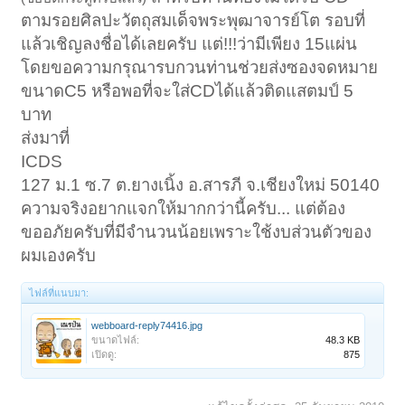
ตามรอยศิลปะวัตถุสมเด็จพระพุฒาจารย์โต รอบที่
แล้วเชิญลงชื่อได้เลยครับ แต่!!!ว่ามีเพียง 15แผ่น
โดยขอความกรุณารบกวนท่านช่วยส่งซองจดหมาย
ขนาดC5 หรือพอที่จะใส่CDได้แล้วติดแสตมป์ 5
บาท
ส่งมาที่
ICDS
127 ม.1 ซ.7 ต.ยางเนิ้ง อ.สารภี จ.เชียงใหม่ 50140
ความจริงอยากแจกให้มากกว่านี้ครับ... แต่ต้อง
ขออภัยครับที่มีจำนวนน้อยเพราะใช้งบส่วนตัวของ
ผมเองครับ
ไฟล์ที่แนบมา:
webboard-reply74416.jpg
ขนาดไฟล์:
48.3 KB
เปิดดู:
875