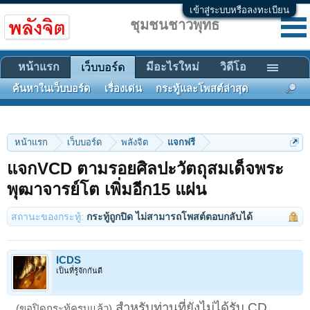
เข้าสู่ระบบหรือลงทะเบียน
ชุมชนชาวพุทธ
หน้าแรก
มีอะไรใหม่
วิดีโอ
เว็บบอร์ด
ค้นหาในเว็บบอร์ด
เรื่องเด่น
กระทู้และโพสต์ล่าสุด
หน้าแรก
เว็บบอร์ด
พลังจิต
แจกฟรี
แจกVCD ตามรอยศิลปะวัตถุสมเด็จพระ
พุฒาจารย์โต เพิ่มอีก15 แผ่น
สถานะของกระทู้:
กระทู้ถูกปิด ไม่สามารถโพสต์ตอบกลับได้
ICDS
เป็นที่รู้จักกันดี
สำหรับท่านที่ยังไม่ได้รับ CD
(ขอปิดกระทู้ครบแล้ว)