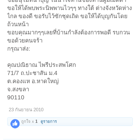
ขอให้ได้พบพระนิพพานไวๆๆ ทางใต้ ต่างจังหวัดห่าง
ไกล ของดี ขอรับไว้ซักชุดเถิด ขอให้ได้บุญกันโดย
ถ้วนหน้า
ขอบคุณมากๆๆเลยที่บ้านกำลังต้องการพอดี รบกวน
ขอด้วยคนจร้า
กรุณาส่ง:
คุณปณิธาณ ไพรีประสพโศก
71/7 ถ.ปะชาสัน ม.4
ต.คองแห อ.หาดใหญ่
จ.สงขลา
90110
23 กันยายน 2010
ถูกใจ x
1
ดูรายการ