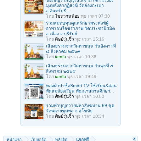
มุงหลังคากุฏิสงฆ์ วัดล่องกะเบา
อ.อินทร์บุรี...
โดย
ไข่หวานน้อย
พุธ เวลา 07:30
ร่วมสมทบทุนดูแลรักษาพระสงฆ์ผู้
อาพาธหรือชราภาพ วัดประชานิรมิต
อ.เมือง จ.บุรีรัมย์
โดย
ศิษย์รุ่นจิ๋ว
พุธ เวลา 15:16
เสียงธรรมจากวัดท่าขนุน วันอังคารที่
๔ สิงหาคม ๒๕๖๙
โดย
iamfu
พุธ เวลา 10:36
เสียงธรรมจากวัดท่าขนุน วันพุธที่ ๕
สิงหาคม ๒๕๖๙
โดย
iamfu
พุธ เวลา 19:48
ทอดผ้าป่าซื้อSmart TV ใช้เรียน&สอน
พัดลมห้องเรียน พัฒนาสถานศึกษา...
โดย
ศิษย์รุ่นจิ๋ว
พุธ เวลา 10:50
ร่วมทําบุญถวายมหาสังฆทาน 69 ชุด
วัดพลายชุมพล จ.สุโขทัย
โดย
ศิษย์รุ่นจิ๋ว
พุธ เวลา 10:34
หน้าแรก
เว็บบอร์ด
พลังจิต
แจกฟรี