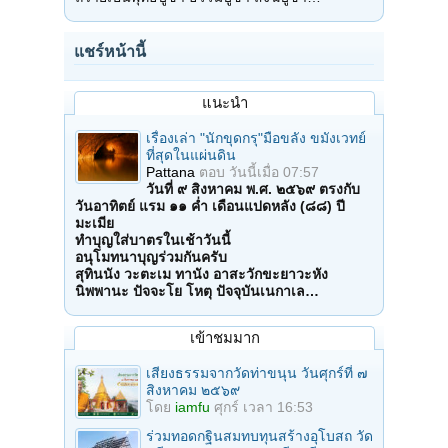
แชร์หน้านี้
แนะนำ
เรื่องเล่า "นักขุดกรุ"มือขลัง ขมังเวทย์
ที่สุดในแผ่นดิน
Pattana
ตอบ
วันนี้เมื่อ 07:57
วันที่ ๙ สิงหาคม พ.ศ. ๒๕๖๙ ตรงกับ
วันอาทิตย์ แรม ๑๑ ค่ำ เดือนแปดหลัง (๘๘) ปี
มะเมีย
ทำบุญใส่บาตรในเช้าวันนี้
อนุโมทนาบุญร่วมกันครับ
สุทินนัง วะตะเม ทานัง อาสะวักขะยาวะหัง
นิพพานะ ปัจจะโย โหตุ ปัจจุบันเนกาเล…
เข้าชมมาก
เสียงธรรมจากวัดท่าขนุน วันศุกร์ที่ ๗
สิงหาคม ๒๕๖๙
โดย
iamfu
ศุกร์ เวลา 16:53
ร่วมทอดกฐินสมทบทุนสร้างอุโบสถ วัด