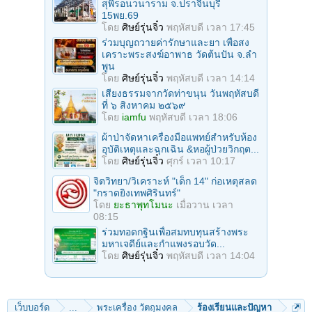
สุพีรอนวนาราม จ.ปราจีนบุรี
15พย.69
โดย
ศิษย์รุ่นจิ๋ว
พฤหัสบดี เวลา 17:45
ร่วมบุญถวายค่ารักษาและยา เพื่อสง
เคราะพระสงฆ์อาพาธ วัดต้นปัน จ.ลํา
พูน
โดย
ศิษย์รุ่นจิ๋ว
พฤหัสบดี เวลา 14:14
เสียงธรรมจากวัดท่าขนุน วันพฤหัสบดี
ที่ ๖ สิงหาคม ๒๕๖๙
โดย
iamfu
พฤหัสบดี เวลา 18:06
ผ้าป่าจัดหาเครื่องมือแพทย์สำหรับห้อง
อุบัติเหตุและฉุกเฉิน &หอผู้ป่วยวิกฤต...
โดย
ศิษย์รุ่นจิ๋ว
ศุกร์ เวลา 10:17
จิตวิทยา/วิเคราะห์ "เด็ก 14" ก่อเหตุสลด
"กราดยิงเทพศิรินทร์"
โดย
ยะธาพุทโมนะ
เมื่อวาน เวลา
08:15
ร่วมทอดกฐินเพื่อสมทบทุนสร้างพระ
มหาเจดีย์และกำแพงรอบวัด...
โดย
ศิษย์รุ่นจิ๋ว
พฤหัสบดี เวลา 14:04
เว็บบอร์ด
...
พระเครื่อง วัตถุมงคล
ร้องเรียนและปัญหา