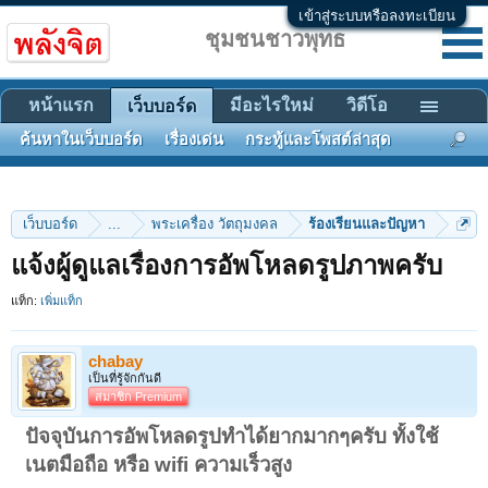
เข้าสู่ระบบหรือลงทะเบียน
ชุมชนชาวพุทธ
หน้าแรก
มีอะไรใหม่
วิดีโอ
เว็บบอร์ด
ค้นหาในเว็บบอร์ด
เรื่องเด่น
กระทู้และโพสต์ล่าสุด
เว็บบอร์ด
...
พระเครื่อง วัตถุมงคล
ร้องเรียนและปัญหา
แจ้งผู้ดูแลเรื่องการอัพโหลดรูปภาพครับ
แท็ก:
เพิ่มแท็ก
chabay
เป็นที่รู้จักกันดี
สมาชิก Premium
ปัจจุบันการอัพโหลดรูปทำได้ยากมากๆครับ ทั้งใช้
เนตมือถือ หรือ wifi ความเร็วสูง