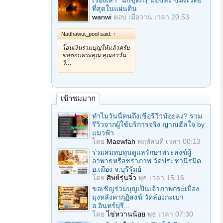
เรื่องเล่า "นักขุดกรุ"มือขลัง ขมังเวทย์
ที่สุดในแผ่นดิน
wanwi
ตอบ
เมื่อวาน เวลา 20:53
Natthawut_pool said:
↑
โอนเงินร่วมบุญให้แล้วครับ
ขอขอบพระคุณ คุณอาวัน
วิ…
เข้าชมมาก
ทำไมวันนี้คนถึงเชื่อรีวิวน้อยลง? รวม
รีวิวจากผู้ใช้บริการจริง ญาณฮีลใจ by
แมวฟ้า
โดย
Maewfah
พฤหัสบดี เวลา 00:13
ร่วมสมทบทุนดูแลรักษาพระสงฆ์ผู้
อาพาธหรือชราภาพ วัดประชานิรมิต
อ.เมือง จ.บุรีรัมย์
โดย
ศิษย์รุ่นจิ๋ว
พุธ เวลา 15:16
ขอเชิญร่วมบุญเป็นเจ้าภาพกระเบื้อง
มุงหลังคากุฏิสงฆ์ วัดล่องกะเบา
อ.อินทร์บุรี...
โดย
ไข่หวานน้อย
พุธ เวลา 07:30