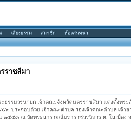
พ
เสียงธรรม
สมาชิก
ห้องสนทนา
ครราชสีมา
ะธรรมวรนายก เจ้าคณะจังหวัดนครราชสีมา แต่งตั้งพระส
๕๕๓ ประกอบด้วย เจ้าคณะตำบล รองเจ้าคณะตำบล เจ้าอา
ยน ๒๕๕๓ ณ วัดพระนารายณ์มหาราชวรวิหาร ต. ในเมือง อ. 