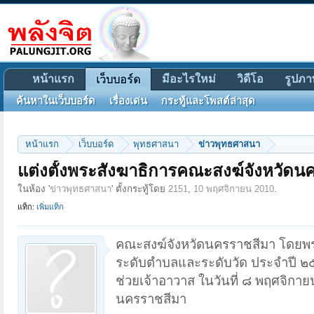
หน้าแรก
มีอะไรใหม่
วิดีโอ
รูปภา
เว็บบอร์ด
ค้นหาในเว็บบอร์ด
เรื่องเด่น
กระทู้และโพสต์ล่าสุด
หน้าแรก
เว็บบอร์ด
พุทธศาสนา
ข่าวพุทธศาสนา
แต่งตั้งพระสังฆาธิการคณะสงฆ์จังหวัดน
ในห้อง '
ข่าวพุทธศาสนา
' ตั้งกระทู้โดย
2151
,
10 พฤศจิกายน 2010
.
แท็ก:
เพิ่มแท็ก
คณะสงฆ์จังหวัดนครราชสีมา โดยพร
ระดับตำบลและระดับวัด ประจำปี ๒
ช่วยเจ้าอาวาส ในวันที่ ๘ พฤศจิกา
นครราชสีมา