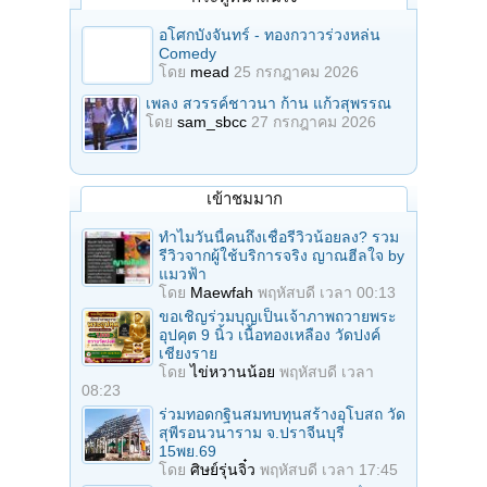
อโศกบังจันทร์ - ทองกวาวร่วงหล่น
Comedy
โดย
mead
25 กรกฎาคม 2026
เพลง สวรรค์ชาวนา ก้าน แก้วสุพรรณ
โดย
sam_sbcc
27 กรกฎาคม 2026
เข้าชมมาก
ทำไมวันนี้คนถึงเชื่อรีวิวน้อยลง? รวม
รีวิวจากผู้ใช้บริการจริง ญาณฮีลใจ by
แมวฟ้า
โดย
Maewfah
พฤหัสบดี เวลา 00:13
ขอเชิญร่วมบุญเป็นเจ้าภาพถวายพระ
อุปคุต 9 นิ้ว เนื้อทองเหลือง วัดปงค์
เชียงราย
โดย
ไข่หวานน้อย
พฤหัสบดี เวลา
08:23
ร่วมทอดกฐินสมทบทุนสร้างอุโบสถ วัด
สุพีรอนวนาราม จ.ปราจีนบุรี
15พย.69
โดย
ศิษย์รุ่นจิ๋ว
พฤหัสบดี เวลา 17:45