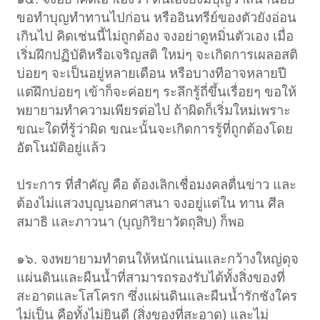
ขอทำบุญทำทานไปก่อน หรืออินทรีย์ของตัวยังอ่อน
เกินไป คิดเช่นนี้ไม่ถูกต้อง จงอย่าดูหมิ่นตัวเอง เมื่อ
เริ่มฝึกปฏิบัติหรือเจริญสติ ใหม่ๆ จะเกิดการเผลอสติ
บ่อยๆ จะเป็นอยู่หลายเดือน หรือบางทีอาจหลายปี
แต่ฝึกบ่อยๆ เข้าก็จะค่อยๆ ระลึกรู้ถี่ขึ้นเรื่อยๆ ขอให้
พยายามทำความเพียรต่อไป ถ้าผิดก็เริ่มใหม่เพราะ
ขณะใดที่รู้ว่าผิด ขณะนั้นจะเกิดการรู้ที่ถูกต้องโดย
อัตโนมัติอยู่แล้ว
ประการ ที่สำคัญ คือ ต้องเลิกเชื่อมงคลตื่นข่าว และ
ต้องไม่แสวงบุญนอกศาสนา จงอยู่แต่ใน ทาน ศีล
สมาธิ และภาวนา (บุญกิริยาวัตถุสิบ) ก็พอ
๑๖. จงพยายามทำตนให้หนักแน่นและกว้างใหญ่ดุจ
แผ่นดินและผืนน้ำที่สามารถรองรับได้ทั้งสิ่งของที่
สะอาดและโสโครก ซึ่งแผ่นดินและผืนน้ำรักชังใคร
ไม่เป็น คือทั้งไม่ยินดี (สิ่งของที่สะอาด) และไม่