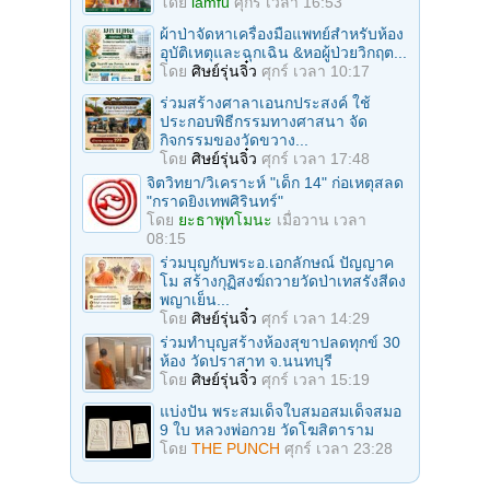
โดย
iamfu
ศุกร์ เวลา 16:53
ผ้าป่าจัดหาเครื่องมือแพทย์สำหรับห้อง
อุบัติเหตุและฉุกเฉิน &หอผู้ป่วยวิกฤต...
โดย
ศิษย์รุ่นจิ๋ว
ศุกร์ เวลา 10:17
ร่วมสร้างศาลาเอนกประสงค์ ใช้
ประกอบพิธีกรรมทางศาสนา จัด
กิจกรรมของวัดขวาง...
โดย
ศิษย์รุ่นจิ๋ว
ศุกร์ เวลา 17:48
จิตวิทยา/วิเคราะห์ "เด็ก 14" ก่อเหตุสลด
"กราดยิงเทพศิรินทร์"
โดย
ยะธาพุทโมนะ
เมื่อวาน เวลา
08:15
ร่วมบุญกับพระอ.เอกลักษณ์ ปัญญาค
โม สร้างกุฏิสงฆ์ถวายวัดป่าเทสรังสีดง
พญาเย็น...
โดย
ศิษย์รุ่นจิ๋ว
ศุกร์ เวลา 14:29
ร่วมทําบุญสร้างห้องสุขาปลดทุกข์ 30
ห้อง วัดปราสาท จ.นนทบุรี
โดย
ศิษย์รุ่นจิ๋ว
ศุกร์ เวลา 15:19
แบ่งปัน พระสมเด็จใบสมอสมเด็จสมอ
9 ใบ หลวงพ่อกวย วัดโฆสิตาราม
โดย
THE PUNCH
ศุกร์ เวลา 23:28