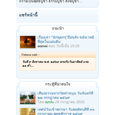
ถวายเป็นพุทธบูชา ธรรมบูชา สังฆบูชา…
แชร์หน้านี้
แนะนำ
เรื่องเล่า "นักขุดกรุ"มือขลัง ขมังเวทย์
ที่สุดในแผ่นดิน
wanwi
ตอบ
วันนี้เมื่อ 19:29
Pattana said:
↑
วันที่ ๙ สิงหาคม พ.ศ. ๒๕๖๙ ตรงกับวันอาทิตย์ แรม
๑๑ ค่ำ…
กระทู้ที่น่าสนใจ
เสียงธรรมจากวัดท่าขนุน วันจันทร์ที่
๒๗ กรกฎาคม ๒๕๖๙
โดย
iamfu
28 กรกฎาคม 2026
เทศน์วันเข้าพรรษา วันพฤหัสบดีที่ ๓๐
กรกฎาคม พุทธศักราช ๒๕๖๙