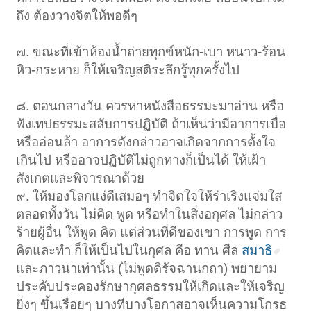
ถึง ต้องวางจิตให้พอดีๆ
๗. ขณะที่เข้าห้องน้ำถ่ายทุกข์หนัก-เบา หนาว-ร้อน
หิว-กระหาย ก็ให้เจริญสติระลึกรู้ทุกครั้งไป
๘. ตอนกลางวัน ควรหาหนังสือธรรมะมาอ่าน หรือ
ฟังเทปธรรมะสลับการปฏิบัติ ถ้าเห็นว่ามีอาการเบื่อ
หรืออ่อนล้า อาการดังกล่าวอาจเกิดจากการตั้งใจ
เกินไป หรืออาจปฏิบัติไม่ถูกทางก็เป็นได้ ให้เฝ้า
สังเกตและพิจารณาด้วย
๙. ให้มองโลกแง่ดีเสมอๆ ทำจิตใจให้ร่าเริงแจ่มใส
ตลอดทั้งวัน ไม่คิด พูด หรือทำในสิ่งอกุศล ไม่กล่าว
ร้ายผู้อื่น ให้พูด คิด แต่ส่วนที่ดีของเขา การพูด การ
คิดและทำ ก็ให้เป็นไปในกุศล คือ ทาน ศีล
สมาธิ
และภาวนาเท่านั้น (ไม่พูดดิรัจฉานกถา) พยายาม
ประคับประคองรักษากุศลธรรมให้เกิดและให้เจริญ
ยิ่งๆ ขึ้นเรื่อยๆ บางทีบางโอกาสอาจเห็นความโกรธ