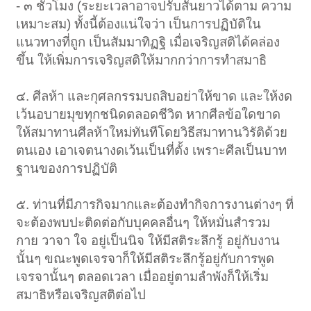
- ๓ ชั่วโมง (ระยะเวลาอาจปรับสั้นยาวได้ตาม ความ
เหมาะสม) ทั้งนี้ต้องแน่ใจว่า เป็นการปฏิบัติใน
แนวทางที่ถูก เป็นสัมมาทิฏฐิ เมื่อเจริญสติได้คล่อง
ขึ้น ให้เพิ่มการเจริญสติให้มากกว่าการทำสมาธิ
๔. ศีลห้า และกุศลกรรมบถสิบอย่าให้ขาด และให้งด
เว้นอบายมุขทุกชนิดตลอดชีวิต หากศีลข้อใดขาด
ให้สมาทานศีลห้าใหม่ทันทีโดยวิธีสมาทานวิรัติด้วย
ตนเอง เอาเจตนางดเว้นเป็นที่ตั้ง เพราะศีลเป็นบาท
ฐานของการปฏิบัติ
๕. ท่านที่มีภารกิจมากและต้องทำกิจการงานต่างๆ ที่
จะต้องพบปะติดต่อกับบุคคลอื่นๆ ให้หมั่นสำรวม
กาย วาจา ใจ อยู่เป็นนิจ ให้มีสติระลึกรู้ อยู่กับงาน
นั้นๆ ขณะพูดเจรจาก็ให้มีสติระลึกรู้อยู่กับการพูด
เจรจานั้นๆ ตลอดเวลา เมื่ออยู่ตามลำพังก็ให้เริ่ม
สมาธิหรือเจริญสติต่อไป