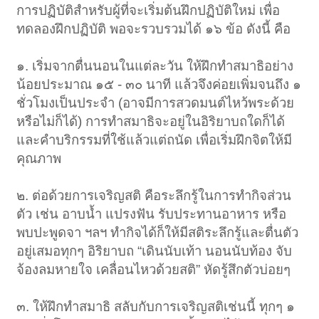
การปฏิบัติสำหรับผู้ที่จะเริ่มต้นฝึกปฏิบัติใหม่ เพื่อ
ทดลองฝึกปฏิบัติ พอจะรวบรวมได้ ๑๖ ข้อ ดังนี้ คือ
๑. เริ่มจากตื่นนอนในแต่ละวัน ให้ฝึกทำสมาธิอย่าง
น้อยประมาณ ๑๕ - ๓๐ นาที แล้วจึงค่อยเพิ่มจนถึง ๑
ชั่วโมงเป็นประจำ (อาจมีการสวดมนต์ไหว้พระด้วย
หรือไม่ก็ได้) การทำสมาธิจะอยู่ในอิริยาบถใดก็ได้
และคำบริกรรมที่ใช้แล้วแต่ถนัด เพื่อเริ่มฝึกจิตให้มี
คุณภาพ
๒. ต่อด้วยการเจริญสติ คือระลึกรู้ในการทำกิจส่วน
ตัว เช่น อาบน้ำ แปรงฟัน รับประทานอาหาร หรือ
พบปะพูดจา ฯลฯ ทำกิจได้ก็ให้มีสติระลึกรู้และตื่นตัว
อยู่เสมอทุกๆ อิริยาบถ “เดินนับเท้า นอนนับท้อง จับ
จ้องลมหายใจ เคลื่อนไหวด้วยสติ” หัดรู้สึกตัวบ่อยๆ
๓. ให้ฝึกทำสมาธิ สลับกับการเจริญสติเช่นนี้ ทุกๆ ๑