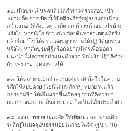
๑๒. เมื่อประเมินผลแล้วให้สำรวจตรวจสอบ เป้า
หมาย คือ การเพียรให้มีสติระลึกรู้อยู่อย่างต่อเนื่อง
สม่ำเสมอ ให้สังเกตดูว่ามีความก้าวหน้าอย่างไรบ้าง
หรือไม่ หากยังไม่ก้าวหน้า ต้องค้นหาสาเหตุแท้จริง
แล้วรีบแก้ไขให้ตรวจสอบดูว่าท่านได้ปฏิบัติถูกทาง
หรือไม่ หาสัตบุรุษผู้รู้หรือกัลยาณมิตรเพื่อขอคำ
แนะนำ ไม่ควรขอคำแนะนำจากเพื่อนนักปฏิบัติด้วย
กัน เพราะอาจหลงทางได้
๑๓. ให้พยายามฝึกทำความเพียร เฝ้าใส่ใจในความ
รู้สึกให้แยบคาย (โยนิโสมนสิการ) พยายามแล้ว
พยายามอีก ให้เพิ่มมากขึ้นเรื่อยๆ จากที่คิดว่ายา
กมากๆ จนกลายเป็นง่าย และเกิดเป็นนิสัยประจำตัว
๑๔. จงอย่าพยายามสงสัย ให้เพียงแต่พยายามเฝ้า
ระลึกรู้ในปัจจุบันธรรมอยู่ในกายในจิต (รูป-นาม)