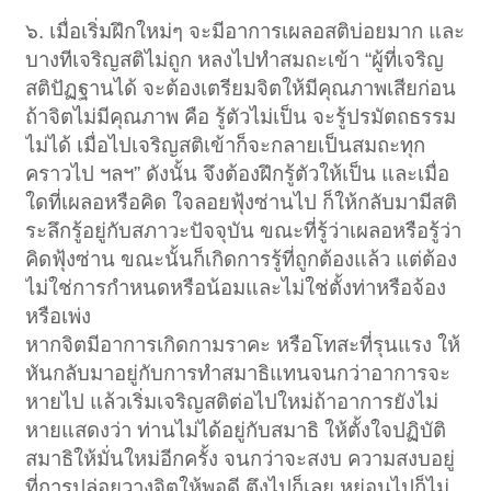
๖. เมื่อเริ่มฝึกใหม่ๆ จะมีอาการเผลอสติบ่อยมาก และ
บางทีเจริญสติไม่ถูก หลงไปทำสมถะเข้า “ผู้ที่เจริญ
สติปัฏฐานได้ จะต้องเตรียมจิตให้มีคุณภาพเสียก่อน
ถ้าจิตไม่มีคุณภาพ คือ รู้ตัวไม่เป็น จะรู้ปรมัตถธรรม
ไม่ได้ เมื่อไปเจริญสติเข้าก็จะกลายเป็นสมถะทุก
คราวไป ฯลฯ” ดังนั้น จึงต้องฝึกรู้ตัวให้เป็น และเมื่อ
ใดที่เผลอหรือคิด ใจลอยฟุ้งซ่านไป ก็ให้กลับมามีสติ
ระลึกรู้อยู่กับสภาวะปัจจุบัน ขณะที่รู้ว่าเผลอหรือรู้ว่า
คิดฟุ้งซ่าน ขณะนั้นก็เกิดการรู้ที่ถูกต้องแล้ว แต่ต้อง
ไม่ใช่การกำหนดหรือน้อมและไม่ใช่ตั้งท่าหรือจ้อง
หรือเพ่ง
หากจิตมีอาการเกิดกามราคะ หรือโทสะที่รุนแรง ให้
หันกลับมาอยู่กับการทำสมาธิแทนจนกว่าอาการจะ
หายไป แล้วเริ่มเจริญสติต่อไปใหม่ถ้าอาการยังไม่
หายแสดงว่า ท่านไม่ได้อยู่กับสมาธิ ให้ตั้งใจปฏิบัติ
สมาธิให้มั่นใหม่อีกครั้ง จนกว่าจะสงบ ความสงบอยู่
ที่การปล่อยวางจิตให้พอดี ตึงไปก็เลย หย่อนไปก็ไม่