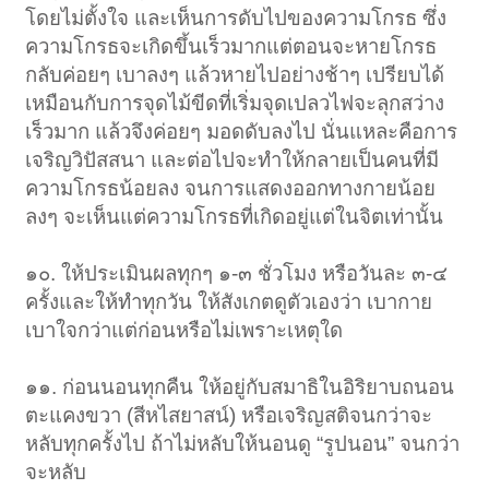
โดยไม่ตั้งใจ และเห็นการดับไปของความโกรธ ซึ่ง
ความโกรธจะเกิดขึ้นเร็วมากแต่ตอนจะหายโกรธ
กลับค่อยๆ เบาลงๆ แล้วหายไปอย่างช้าๆ เปรียบได้
เหมือนกับการจุดไม้ขีดที่เริ่มจุดเปลวไฟจะลุกสว่าง
เร็วมาก แล้วจึงค่อยๆ มอดดับลงไป นั่นแหละคือการ
เจริญวิปัสสนา และต่อไปจะทำให้กลายเป็นคนที่มี
ความโกรธน้อยลง จนการแสดงออกทางกายน้อย
ลงๆ จะเห็นแต่ความโกรธที่เกิดอยู่แต่ในจิตเท่านั้น
๑๐. ให้ประเมินผลทุกๆ ๑-๓ ชั่วโมง หรือวันละ ๓-๔
ครั้งและให้ทำทุกวัน ให้สังเกตดูตัวเองว่า เบากาย
เบาใจกว่าแต่ก่อนหรือไม่เพราะเหตุใด
๑๑. ก่อนนอนทุกคืน ให้อยู่กับสมาธิในอิริยาบถนอน
ตะแคงขวา (สีหไสยาสน์) หรือเจริญสติจนกว่าจะ
หลับทุกครั้งไป ถ้าไม่หลับให้นอนดู “รูปนอน” จนกว่า
จะหลับ