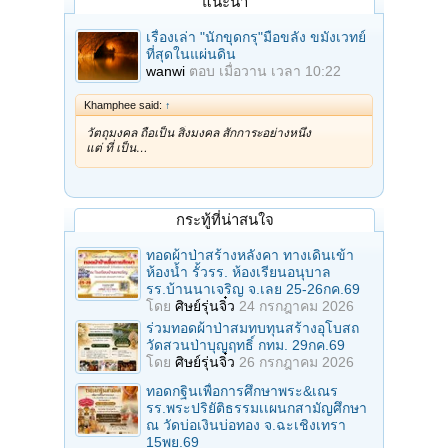
แนะนำ
เรื่องเล่า "นักขุดกรุ"มือขลัง ขมังเวทย์
ที่สุดในแผ่นดิน
wanwi
ตอบ
เมื่อวาน เวลา 10:22
Khamphee said:
↑
วัตถุมงคล ถือเป็น สิ่งมงคล สักการะอย่างหนึ่ง
แต่ ที่ เป็น…
กระทู้ที่น่าสนใจ
ทอดผ้าป่าสร้างหลังคา ทางเดินเข้า
ห้องน้ำ รั้วรร. ห้องเรียนอนุบาล
รร.บ้านนาเจริญ จ.เลย 25-26กค.69
โดย
ศิษย์รุ่นจิ๋ว
24 กรกฎาคม 2026
ร่วมทอดผ้าป่าสมทบทุนสร้างอุโบสถ
วัดสวนป่าบุญฤทธิ์ กทม. 29กค.69
โดย
ศิษย์รุ่นจิ๋ว
26 กรกฎาคม 2026
ทอดกฐินเพื่อการศึกษาพระ&เณร
รร.พระปริยัติธรรมเเผนกสามัญศึกษา
ณ วัดบ่อเงินบ่อทอง จ.ฉะเชิงเทรา
15พย.69