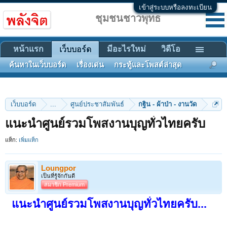
เข้าสู่ระบบหรือลงทะเบียน
ชุมชนชาวพุทธ
หน้าแรก
มีอะไรใหม่
วิดีโอ
เว็บบอร์ด
ค้นหาในเว็บบอร์ด
เรื่องเด่น
กระทู้และโพสต์ล่าสุด
เว็บบอร์ด
...
ศูนย์ประชาสัมพันธ์
กฐิน - ผ้าป่า - งานวัด
แนะนำศูนย์รวมโพสงานบุญทั่วไทยครับ
แท็ก:
เพิ่มแท็ก
Loungpor
เป็นที่รู้จักกันดี
สมาชิก Premium
แนะนำศูนย์รวมโพสงานบุญทั่วไทยครับ...