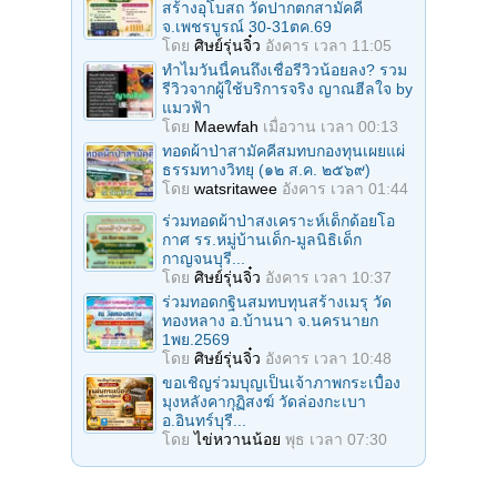
สร้างอุโบสถ วัดปากตกสามัคคี
จ.เพชรบูรณ์ 30-31ตค.69
โดย
ศิษย์รุ่นจิ๋ว
อังคาร เวลา 11:05
ทำไมวันนี้คนถึงเชื่อรีวิวน้อยลง? รวม
รีวิวจากผู้ใช้บริการจริง ญาณฮีลใจ by
แมวฟ้า
โดย
Maewfah
เมื่อวาน เวลา 00:13
ทอดผ้าป่าสามัคคีสมทบกองทุนเผยแผ่
ธรรมทางวิทยุ (๑๒ ส.ค. ๒๕๖๙)
โดย
watsritawee
อังคาร เวลา 01:44
ร่วมทอดผ้าป่าสงเคราะห์เด็กด้อยโอ
กาศ รร.หมู่บ้านเด็ก-มูลนิธิเด็ก
กาญจนบุรี...
โดย
ศิษย์รุ่นจิ๋ว
อังคาร เวลา 10:37
ร่วมทอดกฐินสมทบทุนสร้างเมรุ วัด
ทองหลาง อ.บ้านนา จ.นครนายก
1พย.2569
โดย
ศิษย์รุ่นจิ๋ว
อังคาร เวลา 10:48
ขอเชิญร่วมบุญเป็นเจ้าภาพกระเบื้อง
มุงหลังคากุฏิสงฆ์ วัดล่องกะเบา
อ.อินทร์บุรี...
โดย
ไข่หวานน้อย
พุธ เวลา 07:30