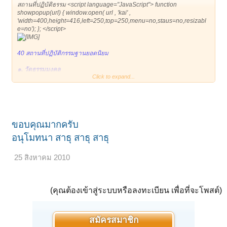
สถานที่ปฏิบัติธรรม <script language="JavaScript"> function
showpopup(url) { window.open( url , 'kai' ,
'width=400,height=416,left=250,top=250,menu=no,staus=no,resizabl
e=no'); }; </script>
40 สถานที่ปฏิบัติกรรมฐานยอดนิยม
๑. วัดธรรมมงคล
Click to expand...
ซอยปุณณวิถี ๒๐ ถ. สุขุมวิท ๑๐๑ บางจาก พระโขนง กรุงเทพฯ
โทร. ๗๔๑-๗๘๒๑-๒, ๓๓๒-๒๘๒๖-๗
วิปัสสนาจารย์ หลวงพ่อวิริยังค์ สิรินธโร
แนวการปฏิบัติ แนวพระอาจารย์มั่น ภูริทัตโต ภูริทัตโต ภาวนา “พุทโธ”
สถานที่ปฏิบัติมีหลายแห่ง คือ ๑. ศาลาปฏิบัติธรรม เป็นห้องมุ้งลวด
๒. ถ้ำวิปัสสนา (จำลอง) ๓. ศูนย์สมาธิวิริยานุภาพ มี ๘๐ ห้องพัก
ขอบคุณมากครับ
ทุกห้องมีเครื่องปรับอากาศ ๔. ห้องสำหรับทำสมาธิ
๕. สถานปฏิบัติธรรม จ. เชียงราย ๖. สำนักสงฆ์น้ำตกแม่กลาง
อนุโมทนา สาธุ สาธุ สาธุ
๒. วัดอัมพวัน
25 สิงหาคม 2010
๕๓ บ. อัมพวัน ถ. เอเชีย กม. ๑๓๐ หมู่ที่ ๔ ต. พรหมบุรี อ. พรหมบุรี จ.สิงห์บุรี
โทร. (๐๓๖) ๕๙๙-๓๘๑), (๐๓๖) ๕๙๙-๑๗๕
วิปัสสนาจารย์ หลวงพ่อจรัญ ฐิตธมฺโม
แนวการปฏิบัติ สติปัฏฐาน ๔ บริกรรม “ยุบหนอ พองหนอ”
(คุณต้องเข้าสู่ระบบหรือลงทะเบียน เพื่อที่จะโพสต์)
๓. ยุวพุทธิกสมาคมแห่งประเทศไทย ในพระบรมราชูปถัมภ์
๕๘/๘ ถ.เพชรเกษม ๕๔ เขตภาษีเจริญ กรุงเทพฯ ๑๐๑๖๐
โทร. ๔๑๓-๑๗๐๖, ๘๐๕-๐๗๙๐-๔
สมัครสมาชิก
วิปัสสนาจารย์ คุณแม่สิริ กรินชัย