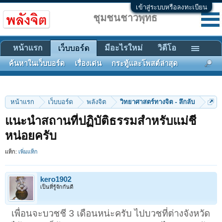
เข้าสู่ระบบหรือลงทะเบียน
ชุมชนชาวพุทธ
หน้าแรก
มีอะไรใหม่
วิดีโอ
เว็บบอร์ด
ค้นหาในเว็บบอร์ด
เรื่องเด่น
กระทู้และโพสต์ล่าสุด
หน้าแรก
เว็บบอร์ด
พลังจิต
วิทยาศาสตร์ทางจิต - ลึกลับ
แนะนำสถานที่ปฏิบัติธรรมสำหรับแม่ชี
หน่อยครับ
แท็ก:
เพิ่มแท็ก
kero1902
เป็นที่รู้จักกันดี
เพื่อนจะบวชชี 3 เดือนหน่ะครับ ไปบวชที่ต่างจังหวัด