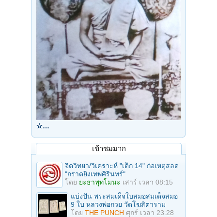
(สาขา ๑๑๙ ของวัดหนองป่าพง)
เป็นวัดป่าที่มีต้นไม้ใหญ่มาก มียุงและแมลงต่าง ๆ มาก
คนที่แพ้ยุงก็ควรหายากันยุงไปด้วย อากาศเย็นสบาย ทานอาหารวันละ ๑ มื้อ
การไป ให้เขียนจดหมายไปขออนุญาตจากเจ้าอาวาส แล้วจึงเดินทางไปอยู่
๑๒. วัดปทุมวนาราม
ถ. พระราม ๑ ปทุมวัน กรุงเทพฯ ๑๐๓๓๐
โทร. ๒๕๑-๒๓๑๕, ๒๕๒-๕๔๖๕
วิปัสสนาจารย์ พระอาจารย์ถาวร จิตฺตถาวโร
แนวปฏิบัติ แนวพระอาจารย์มั่น ภูริทัตโต ภาวนา “พุทโธ”
นั่งปฏิบัติในศาลาพระราชศรัทธา มีอาสนะและผ้าคลุมตักให้หยิบใช้ได้
บริเวณโดยรอบมีการปลูกแต่งด้วยต้นไม้ใหญ่น้อย ร่มรื่นสวยงาม
กำหนดการปฏิบัติธรรมที่ศาลาฯ ประจำวันจันทร์ – ศุกร์ วันละ ๓ เวลา
เช้า ๗.๐๐ – ๘.๐๐ น. กลางวัน ๑๒.๐๐ – ๑๓.๐๐ น. เย็น ๑๗.๐๐ – ๒๐.๐๐ น.
๑๓. วัดปากน้ำภาษีเจริญ
☆…
เลขที่ ๘ แขวงปากคลองภาษีเจริญ เขตภาษีเจริญ กรุงเทพฯ
วิปัสสนาจารย์ พระมงคลเทพมุนี (หลวงพ่อสด)
แนวปฏิบัติ ตามแนวธรรมกาย ใช้คำบริกรรม “สัมมาอรหัง”
เข้าชมมาก
สถานที่ปฏิบัติ ๑. หอเจริญวิปัสสนาฯ ชั้น ๒ เป็นห้องแอร์ปูพรม
๒. หอสังเวชนีย์มงคลเทพนิมิต ๓. ตึกบวรเทพมุนี
จิตวิทยา/วิเคราะห์ "เด็ก 14" ก่อเหตุสลด
"กราดยิงเทพศิรินทร์"
๑๔. วัดมหาธาตุยุวราชรังสฤษฎ์
โดย
ยะธาพุทโมนะ
เสาร์ เวลา 08:15
เลขที่ ๓ ท่าพระจันทร์ แขวงพระบรมมหาราชวัง เขตพระนคร กรุงเทพฯ
แนวปฏิบัติ ตามแนวสติปัฏฐาน ๔ ใช้คำบริกรรม “ยุบหนอ พองหนอ”
แบ่งปัน พระสมเด็จใบสมอสมเด็จสมอ
สถานที่ปฏิบัติ คณะ ๕ สำนักงานกลาง กองการวิปัสสนาธุระ
9 ใบ หลวงพ่อกวย วัดโฆสิตาราม
เปิดทุกวัน สอนเดินจงกรมและนั่งสมาธิ
โดย
THE PUNCH
ศุกร์ เวลา 23:28
เช้า ๐๗.๐๐ – ๑๐.๐๐ น. กลางวัน ๑๓.๐๐ – ๑๖.๐๐ น. เย็น ๑๘.๐๐ – ๑๙.๐๐ น.