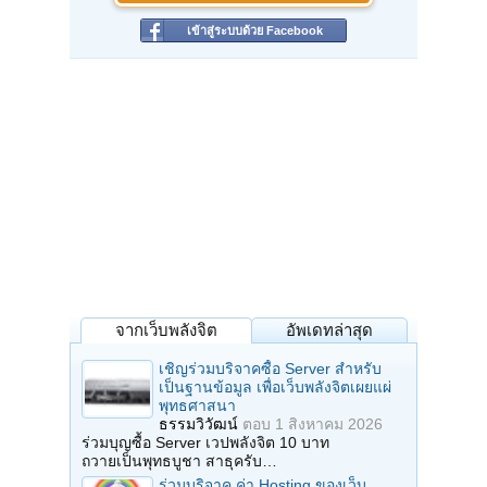
แนวการปฏิบัติ แนวสติปัฏฐาน ๔ เจริญสติอย่างต่อเนื่อง
ตามแนวพระธีรราชมหามุนี วัดมหาธาตุ
เข้าสู่ระบบด้วย Facebook
สถานที่เป็นตึกทันใหม่ทันสมัยหลายหลัง โดยทั่วไปการอบรมใช้เวลา ๘ วัน
๗ คืน
๔. สวนโมกขพลาราม
๖๘ หมู่ ๖ ต. เลเม็ด อ. ไชยา จ. สุราษฎร์ธานี ๘๔๑๑๐
วิปัสสนาจารย์ ท่านพุทธทาสภิกขุ
แนวการปฏิบัติ อานาปานสติภาวนา
๕. วัดป่าสุนันทวราราม
บ้านลิ่นถิ่น ต. ท่าเตียน อ. ไทรโยค จ. กาญจนบุรี
วิปัสสนาจารย์ พระอาจารย์มิตซูโอะ คเวสโก
แนวการปฏิบัติ อานาปานสติภาวนา
เปิดอบรม “อานาปานสติภาวนา” แก่ผู้สนใจ ครั้งละ ๙ วัน
เปิดรับครั้งละ ๑๐๐-๑๕๐ คน เป็นการปฏิบัติที่เคร่งครัด กินอาหารวันละ ๑ มื้อ
สอบถามรายละเอียดเพิ่มเติมได้ที่คุณดารณี บุญช่วย (๐๒) ๓๒๑-๖๓๒๐
๖. วัดภูหล่น
จากเว็บพลังจิต
อัพเดทล่าสุด
๙ ต. สงยาง อ. ศรีเมืองใหม่ จ. อุบลราชธานี
ปฐมวิปัสสนาหลวงปู่มั่นฯ (สถานที่หลวงปู่มั่นออกธุดงค์ครั้งแรกกับหลวงปู่
เชิญร่วมบริจาคซื้อ Server สำหรับ
เสาร์)
เป็นฐานข้อมูล เพื่อเว็บพลังจิตเผยแผ่
วัดนี้ค่อนข้างจะห่างจากตัวเมือง บรรยากาศดีมาก เย็นสบาย และเงียบสงบ
พุทธศาสนา
มีสิ่งปลูกสร้างที่อยู่บนเขาไม่สูงนักสามารถกางกลดอยู่ได้
ธรรมวิวัฒน์
ตอบ
1 สิงหาคม 2026
มีโบสถ์บนเขาและมีกุฏิโดยรอบ บ้างก็ซ่อนอยู่ตามซอกเขา
ร่วมบุญซื้อ Server เวปพลังจิต 10 บาท
ที่นี่เหมาะกับผู้เคยปฏิบัติธรรมมาแล้ว ต้องการมาปฏิบัติขั้นอุกฤษฎ์
ถวายเป็นพุทธบูชา สาธุครับ…
๗. วัดถ้ำขาม
ร่วมบริจาค ค่า Hosting ของเว็บ