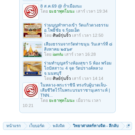
8 ส.ค.69 @ ถ้ำเมืองนะ
๑๕. วัดอินทรวิหาร
โดย
ยะธาพุทโมนะ
เสาร์ เวลา 19:34
อาคารปฏิบัติธรรม “เฉลิมพระเกียรติ” วัดอินทรวิหาร บางขุนพรหม
กรุงเทพฯ ๑๐๒๐๐ โทร. ๖๒๘-๕๕๕๐-๒
แนวการปฏิบัติ แนวหลักสูตรของคุณแม่สิริ กรินชัย ๘ วัน ๗ คืน หรือ ๔ วัน ๓
ร่วมบุญทําทางเข้า วัดแก้วดวงธรรม
คืน
อ.โพธิ์ชัย จ.ร้อยเอ็ด
เป็นสถานที่ปฏิบัติธรรมขยายผล จากผู้ปฏิบัติธรรมกับคุณแม่สิริ กรินชัย
โดย
ศิษย์รุ่นจิ๋ว
เสาร์ เวลา 12:50
เป็นอาคารทันสมัย ๕ ชั้น จุได้ประมาณ ๕๐๐ คน
เสียงธรรมจากวัดท่าขนุน วันเสาร์ที่ ๘
๑๖. สำนักงานพุทธมณฑล
สิงหาคม ๒๕๖๙
พุทธมณฑล ถ. พุทธมณฑลสาย ๔ ต. ศาลายา อ. พุทธมณฑล จ. นครปฐม
โดย
iamfu
เสาร์ เวลา 16:28
โทร. ๔๔๑-๙๐๐๙, ๔๔๑-๙๐๑๒
แนวปฏิบัติ สติปัฏฐาน ๔ กำหนดรู้อารมณ์ บริกรรม “ยุบหนอ พองหนอ”
ร่วมทําบุญสร้างห้องสุขา 5 ห้อง พร้อม
สถานที่ปฏิบัติ ชั้น ๒ ของหอประชุม มีเครื่องปรับอากาศ ห้องนอน
โถปัสสาวะ 4 จุด วัดปรางค์หลวง
มีเครื่องนอน เช่น หมอน มุ้ง ผ้าห่มให้พร้อม หรือนำไปเองก็ได้ ทานอาหาร ๒
จ.นนทบุรี
มื้อ
โดย
ศิษย์รุ่นจิ๋ว
เสาร์ เวลา 14:14
๑๗. ศูนย์วิปัสสนายุวพุทธฯ เฉลิมพระเกียรติ
ในหลวง-พระราชินี ทรงรับผู้บาดเจ็บ-
คลองสาม จ. ปทุมธานี โทร. ๙๘๖-๖๔๐๔-๕
เสียชีวิตไว้ในพระบรมราชานุเคราะห์ |
เป็นสาขาของยุวพุทธิกสมาคมแห่งประเทศไทย – ภาษีเจริญ
TNN...
โดย
ยะธาพุทโมนะ
เมื่อวาน เวลา
๑๘. วัดอโศการาม
10:21
๑๓๖ หมู่ ๒ กม. ๓๑ ถ. สุขุมวิท (สายเก่า) ต. ท้ายบ้าน อ. เมือง จ.
สมุทรปราการ
วิปัสสนาจารย์ หลวงพ่อลี ธมฺมชโช
บริเวณกว้างขวาง มีสระน้ำใหญ่ในบริเวณวัด
หน้าแรก
เว็บบอร์ด
พลังจิต
วิทยาศาสตร์ทางจิต - ลึกลับ
กุฏิพระ แม่ชี และที่พักแยกเป็นสัดส่วนเรียงรายรอบวัดเป็นร้อย ๆ หลัง
ส่วนมากอยู่ติดริมทะเลซึ่งเป็นป่าชายเลน