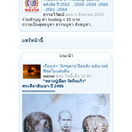
บ้านคำข่า หมู่ที่ ๔ ตำบาลไร่ อ. พรรณานิคม จ. สกลนคร
พลังจิต ปี 2552 ...2558 -2559 -2560
วิปัสสนาจารย์ อาจารย์ฝั้น อาจาโร
- 2561 -2564
วัดมีเนื้อที่ ๘๔๐ ไร่ พื้นที่จรดเขตอุทยานป่าแนวเทือกเขาภูพาน วัดอยู่บนเขา
ธรรมวิวัฒน์
ตอบ
1 สิงหาคม 2026
สูง
ร่วมทำบุญ ค่า hosting = 10 บาท
แต่ก็มีบันไดขึ้นลงสะดวก มีลิงป่า และไก่ป่า
ถวายเป็นพุทธบูชา ธรรมบูชา สังฆบูชา…
ที่พัก มีที่พักเป็นกุฏิ (กุฏิละ ๑ คน) หรือพักรวมบนศาลาก็ได้
เหมาะสำหรับไปปฏิบัติแบบอุกฤษฎ์
แชร์หน้านี้
๘. วัดมเหยงคณ์
ต. หันตรา อ. พระนครศรีอยุธยา จ. พระนครศรีอยุธยา
แนวปฏิบัติ เดินจงกรม นั่งสมาธิ กำหนดรู้ รูป-นาม
แนะนำ
๙. สำนักปฏิบัติธรรมแสงธรรมส่องชีวิต
ต. โคกแย้ อ. หนองแค จ. สระบุรี ๑๘๒๓๐
เรื่องเล่า "นักขุดกรุ"มือขลัง ขมังเวทย์
โทร. (๐๓๖) ๓๗๙-๔๒๘
ที่สุดในแผ่นดิน
แนวปฏิบัติ เน้นให้ผู้ฝึกมีสติรู้ในอิริยาบท
wanwi
ตอบ
วันนี้เมื่อ 10:40
ทุกวันเสาร์ อาทิตย์ และวันสำคัญทางศาสนา
"หลวงปู่เผือก วัดกิ่งแก้ว"
จะมีการจัดอบรมฝึกวิปัสสนากรรมฐาน บวชชีพราหมณ์ เนกขัมมะ
พระลีลาดินเผา-ปี 2496
==============
๑๐. วัดสนามใน
๒๗ ต. วัดชลอ อ. บางกรวย จ. นนทบุรี
โทร. ๔๒๙-๒๑๑๙, ๘๘๓-๗๒๕๑
วิปัสสนาจารย์ หลวงพ่อเทียน จิตตฺสุโภ
แนวปฏิบัติ เน้นการเจริญสติ วิธีที่เป็นที่นิยมคือวิธีสร้างจังหวะ
เป็นวิธีสร้างสติแบบนั่งทำสมาธิแต่ไม่ต้องหลับตา
๑๑. วัดป่านานาชาติ
บ้านบุ่งหวาย หมู่ ๗ ต. บุ่งหวาย อ. วารินชำราบ จ. อุบลราชธานี