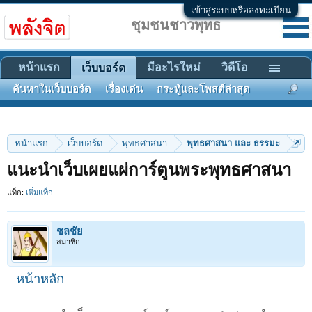
เข้าสู่ระบบหรือลงทะเบียน
ชุมชนชาวพุทธ
หน้าแรก
มีอะไรใหม่
วิดีโอ
เว็บบอร์ด
ค้นหาในเว็บบอร์ด
เรื่องเด่น
กระทู้และโพสต์ล่าสุด
หน้าแรก
เว็บบอร์ด
พุทธศาสนา
พุทธศาสนา และ ธรรมะ
แนะนำเว็บเผยแผ่การ์ตูนพระพุทธศาสนา
แท็ก:
เพิ่มแท็ก
ชลชัย
สมาชิก
หน้าหลัก