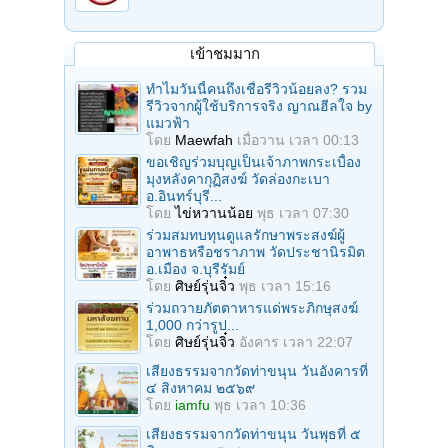
เข้าชมมาก
ทำไมวันนี้คนถึงเชื่อรีวิวน้อยลง? รวม
รีวิวจากผู้ใช้บริการจริง ญาณฮีลใจ by
แมวฟ้า
โดย
Maewfah
เมื่อวาน เวลา 00:13
ขอเชิญร่วมบุญเป็นเจ้าภาพกระเบื้อง
มุงหลังคากุฏิสงฆ์ วัดล่องกะเบา
อ.อินทร์บุรี...
โดย
ไข่หวานน้อย
พุธ เวลา 07:30
ร่วมสมทบทุนดูแลรักษาพระสงฆ์ผู้
อาพาธหรือชราภาพ วัดประชานิรมิต
อ.เมือง จ.บุรีรัมย์
โดย
ศิษย์รุ่นจิ๋ว
พุธ เวลา 15:16
ร่วมถวายภัตตาหารแด่พระภิกษุสงฆ์
1,000 กว่ารูป...
โดย
ศิษย์รุ่นจิ๋ว
อังคาร เวลา 22:07
เสียงธรรมจากวัดท่าขนุน วันอังคารที่
๔ สิงหาคม ๒๕๖๙
โดย
iamfu
พุธ เวลา 10:36
เสียงธรรมจากวัดท่าขนุน วันพุธที่ ๕