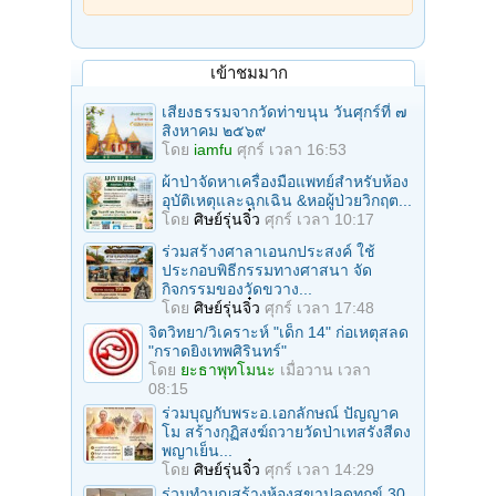
เข้าชมมาก
เสียงธรรมจากวัดท่าขนุน วันศุกร์ที่ ๗
สิงหาคม ๒๕๖๙
โดย
iamfu
ศุกร์ เวลา 16:53
ผ้าป่าจัดหาเครื่องมือแพทย์สำหรับห้อง
อุบัติเหตุและฉุกเฉิน &หอผู้ป่วยวิกฤต...
โดย
ศิษย์รุ่นจิ๋ว
ศุกร์ เวลา 10:17
ร่วมสร้างศาลาเอนกประสงค์ ใช้
ประกอบพิธีกรรมทางศาสนา จัด
กิจกรรมของวัดขวาง...
โดย
ศิษย์รุ่นจิ๋ว
ศุกร์ เวลา 17:48
จิตวิทยา/วิเคราะห์ "เด็ก 14" ก่อเหตุสลด
"กราดยิงเทพศิรินทร์"
โดย
ยะธาพุทโมนะ
เมื่อวาน เวลา
08:15
ร่วมบุญกับพระอ.เอกลักษณ์ ปัญญาค
โม สร้างกุฏิสงฆ์ถวายวัดป่าเทสรังสีดง
พญาเย็น...
โดย
ศิษย์รุ่นจิ๋ว
ศุกร์ เวลา 14:29
ร่วมทําบุญสร้างห้องสุขาปลดทุกข์ 30