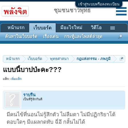
เข้าสู่ระบบหรือลงทะเบียน
ชุมชนชาวพุทธ
หน้าแรก
มีอะไรใหม่
วิดีโอ
เว็บบอร์ด
ค้นหาในเว็บบอร์ด
เรื่องเด่น
กระทู้และโพสต์ล่าสุด
หน้าแรก
เว็บบอร์ด
พุทธศาสนา
กฎแห่งกรรม - ภพภูมิ
แบบนี้บาปป่ะคะ???
แท็ก:
เพิ่มแท็ก
ราบรื่น
เป็นที่รู้จักกันดี
มีคนไข้ที่นอนไม่รู้สึกตัว ไม่ลืมตา ไม่มีปฏิกริยาโต้
ตอบใดๆ มีแผลกดทับ ฉี่อึ กลั้นไม่ได้