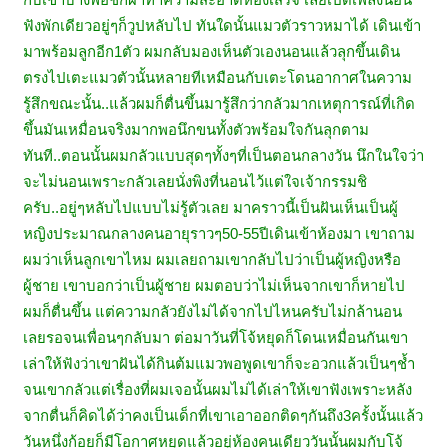
ฟังพักเดียวอยู่ๆก็วูปหลับไป ทันใดนั้นแมวตัวราวหมาได้ เดินเข้า
มาพร้อมลูกอีก1ตัว ผมกลับมองเห็นตัวเองนอนแล้วลุกขึ้นเดิน
ตรงไปเตะแมวตัวนั้นหลายทีเหมือนกับเตะโดนอากาศในความ
รู้สึกขณะนั้น..แล้วผมก็ตื่นขึ้นมารู้สึกว่ากลัวมากเหตุการณ์ที่เกิด
ขึ้นมันเหมื่อนจริงมากพอนึกขนทั้งตัวพร้อมใจกันลุกตาม
ทันที..ตอนนั้นผมกลัวแบบสุดๆทั้งๆที่เป็นตอนกลางวัน นึกในใจว่า
จะไม่นอนเพราะกลัวเลยนั่งพิงที่นอนไว้แต่ใจเจ้ากรรมชิ
ครับ..อยู่ๆหลับไปแบบไม่รู้ตัวเลย มาคราวนี้เป็นฝันเห็นเป็นผู้
หญิงประมาณกลางคนอายุราวๆ50-55ปีเดินเข้าห้องมา เขาถาม
ผมว่าเห็นลูกเขาไหม ผมเลยถามเขากลับไปว่าเป็นผู้หญิงหรือ
ผู้ชาย เขาบอกว่าเป็นผู้ชาย ผมตอบว่าไม่เห็นจากเขาก็หายไป
ผมก็ตื่นขึ้น แต่ความกลัวยังไม่ได้จากไปไหนครับไม่กล้านอน
เลยรอจนเพื่อนๆกลับมา ต่อมาวันที่โจ้หยุดก็โดนเหมื่อนกันเขา
เล่าให้ฟังว่าเขาฝันได้กินต้มแมวพอพูดเขาก็จะอวกแล้วเป็นๆช้ำ
จนเขากลัวแต่เรื่องที่ผมเจอนั้นผมไม่ได้เล่าให้เขาฟังเพราะหลัง
จากตื่นก็คิดได้ว่าคงเป็นเด็กที่เขาเอาออกติดๆกันถึง3ครั้งนั้นแล้ว
วันหนึ่งก้อยก็มีโอกาศหยุดแล้วอยู่ห้องคนเดียววันนั้นผมกับโจ้