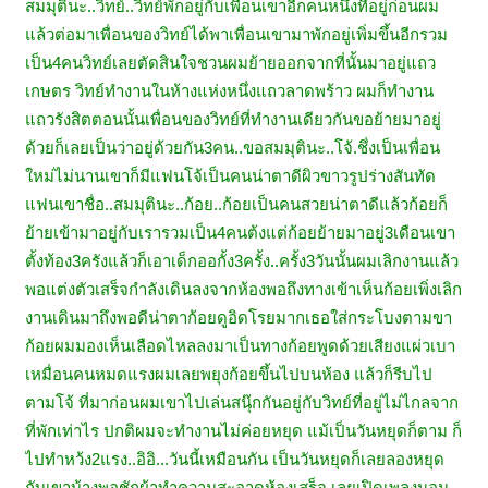
สมมุตินะ..วิทย์..วิทย์พักอยู่กับเพื่อนเขาอีกคนหนึ่งที่อยู่ก่อนผม
แล้วต่อมาเพื่อนของวิทย์ได้พาเพื่อนเขามาพักอยู่เพิ่มขึ้นอีกรวม
เป็น4คนวิทย์เลยตัดสินใจชวนผมย้ายออกจากที่นั้นมาอยู่แถว
เกษตร วิทย์ทำงานในห้างแห่งหนึ่งแถวลาดพร้าว ผมก็ทำงาน
แถวรังสิตตอนนั้นเพื่อนของวิทย์ที่ทำงานเดียวกันขอย้ายมาอยู่
ด้วยก็เลยเป็นว่าอยู่ด้วยกัน3คน..ขอสมมุตินะ..โจ้.ชึ่งเป็นเพื่อน
ใหม่ไม่นานเขาก็มีแฟนโจ้เป็นคนน่าตาดีผิวขาวรูปร่างสันทัด
แฟนเขาชื่อ..สมมุตินะ..ก้อย..ก้อยเป็นคนสวยน่าตาดีแล้วก้อยก็
ย้ายเข้ามาอยู่กับเรารวมเป็น4คนต้งแต่ก้อยย้ายมาอยู่3เดือนเขา
ตั้งท้อง3ครังแล้วก็เอาเด็กออกั้ง3ครั้ง..ครั้ง3วันนั้นผมเลิกงานแล้ว
พอแต่งตัวเสร็จกำลังเดินลงจากห้องพอถึงทางเข้าเห็นก้อยเพิ่งเลิก
งานเดินมาถึงพอดีน่าตาก้อยดูอิดโรยมากเธอใส่กระโบงตามขา
ก้อยผมมองเห็นเลือดไหลลงมาเป็นทางก้อยพูดด้วยเสียงแผ่วเบา
เหมื่อนคนหมดแรงผมเลยพยุงก้อยขึ้นไปบนห้อง แล้วก็รีบไป
ตามโจ้ ที่มาก่อนผมเขาไปเล่นสนุ๊กกันอยู่กับวิทย์ที่อยู่ไม่ไกลจาก
ที่พักเท่าไร ปกติผมจะทำงานไม่ค่อยหยุด แม้เป็นวันหยุดก็ตาม ก็
ไปทำหว้ง2แรง..อิอิ...วันนี้เหมือนกัน เป็นวันหยุดก็เลยลองหยุด
กับเขาบ้างพอชักผ้าทำความสะอาดห้องเสร็จ เลยเปิดเพลงนอน