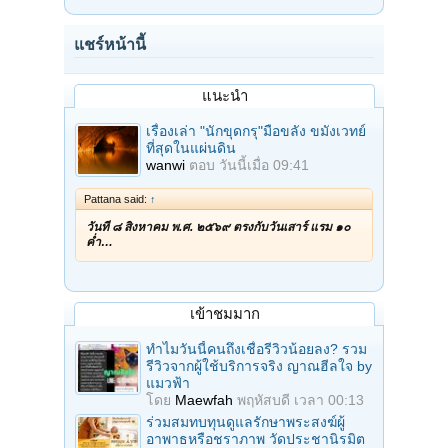
แชร์หน้านี้
แนะนำ
เรื่องเล่า "นักขุดกรุ"มือขลัง ขมังเวทย์
ที่สุดในแผ่นดิน
wanwi
ตอบ
วันนี้เมื่อ 09:41
Pattana said:
↑
วันที่ ๘ สิงหาคม พ.ศ. ๒๕๖๙ ตรงกับวันเสาร์ แรม ๑๐
ค่ำ…
เข้าชมมาก
ทำไมวันนี้คนถึงเชื่อรีวิวน้อยลง? รวม
รีวิวจากผู้ใช้บริการจริง ญาณฮีลใจ by
แมวฟ้า
โดย
Maewfah
พฤหัสบดี เวลา 00:13
ร่วมสมทบทุนดูแลรักษาพระสงฆ์ผู้
อาพาธหรือชราภาพ วัดประชานิรมิต