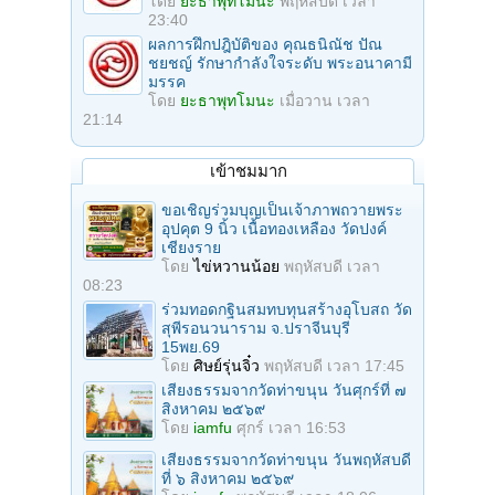
โดย
ยะธาพุทโมนะ
พฤหัสบดี เวลา
23:40
ผลการฝึกปฎิบัติของ คุณธนิณัช ปัณ
ชยชญ์ รักษากำลังใจระดับ พระอนาคามี
มรรค
โดย
ยะธาพุทโมนะ
เมื่อวาน เวลา
21:14
เข้าชมมาก
ขอเชิญร่วมบุญเป็นเจ้าภาพถวายพระ
อุปคุต 9 นิ้ว เนื้อทองเหลือง วัดปงค์
เชียงราย
โดย
ไข่หวานน้อย
พฤหัสบดี เวลา
08:23
ร่วมทอดกฐินสมทบทุนสร้างอุโบสถ วัด
สุพีรอนวนาราม จ.ปราจีนบุรี
15พย.69
โดย
ศิษย์รุ่นจิ๋ว
พฤหัสบดี เวลา 17:45
เสียงธรรมจากวัดท่าขนุน วันศุกร์ที่ ๗
สิงหาคม ๒๕๖๙
โดย
iamfu
ศุกร์ เวลา 16:53
เสียงธรรมจากวัดท่าขนุน วันพฤหัสบดี
ที่ ๖ สิงหาคม ๒๕๖๙