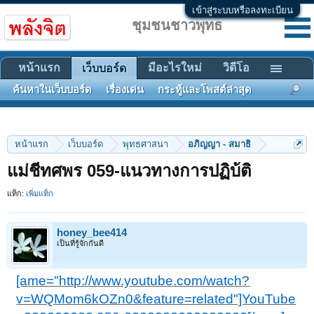
เข้าสู่ระบบหรือลงทะเบียน
ชุมชนชาวพุทธ
หน้าแรก
มีอะไรใหม่
วิดีโอ
เว็บบอร์ด
ค้นหาในเว็บบอร์ด
เรื่องเด่น
กระทู้และโพสต์ล่าสุด
หน้าแรก
เว็บบอร์ด
พุทธศาสนา
อภิญญา - สมาธิ
แม่ชีทศพร 059-แนวทางการปฏิบ้ติ
แท็ก:
เพิ่มแท็ก
honey_bee414
เป็นที่รู้จักกันดี
[ame="http://www.youtube.com/watch?
v=WQMom6kOZn0&feature=related"]YouTube