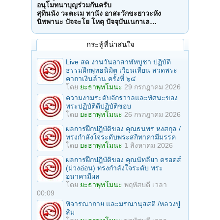
อนุโมทนาบุญร่วมกันครับ
สุทินนัง วะตะเม ทานัง อาสะวักขะยาวะหัง
นิพพานะ ปัจจะโย โหตุ ปัจจุบันเนกาเล…
กระทู้ที่น่าสนใจ
Live สด งานวันอาสาฬหบูชา ปฏิบัติ
ธรรมฝึกพุทธนิมิต เวียนเทียน สวดพระ
คาถาเงินล้าน ครั้งที่ ๖๔
โดย
ยะธาพุทโมนะ
29 กรกฎาคม 2026
ความงามระดับจักรวาลและทัศนะของ
พระปฏิบัติดีปฏิบัติชอบ
โดย
ยะธาพุทโมนะ
26 กรกฎาคม 2026
ผลการฝึกปฎิบัติของ คุณธนพร หงสกุล /
ทรงกำลังใจระดับพระสกิทาคามีมรรค
โดย
ยะธาพุทโมนะ
1 สิงหาคม 2026
ผลการฝึกปฎิบัติของ คุณนัทลียา ดรอดส์
(ม่วงอ่อน) ทรงกำลังใจระดับ พระ
อนาคามีผล
โดย
ยะธาพุทโมนะ
พฤหัสบดี เวลา
00:09
พิจารณากาย และมรณานุสสติ /หลวงปู่
สิม