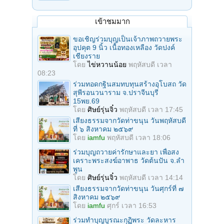
เข้าชมมาก
ขอเชิญร่วมบุญเป็นเจ้าภาพถวายพระ
อุปคุต 9 นิ้ว เนื้อทองเหลือง วัดปงค์
เชียงราย
โดย
ไข่หวานน้อย
พฤหัสบดี เวลา
08:23
ร่วมทอดกฐินสมทบทุนสร้างอุโบสถ วัด
สุพีรอนวนาราม จ.ปราจีนบุรี
15พย.69
โดย
ศิษย์รุ่นจิ๋ว
พฤหัสบดี เวลา 17:45
เสียงธรรมจากวัดท่าขนุน วันพฤหัสบดี
ที่ ๖ สิงหาคม ๒๕๖๙
โดย
iamfu
พฤหัสบดี เวลา 18:06
ร่วมบุญถวายค่ารักษาและยา เพื่อสง
เคราะพระสงฆ์อาพาธ วัดต้นปัน จ.ลํา
พูน
โดย
ศิษย์รุ่นจิ๋ว
พฤหัสบดี เวลา 14:14
เสียงธรรมจากวัดท่าขนุน วันศุกร์ที่ ๗
สิงหาคม ๒๕๖๙
โดย
iamfu
ศุกร์ เวลา 16:53
ร่วมทําบุญบูรณะกุฏิพระ วัดละหาร