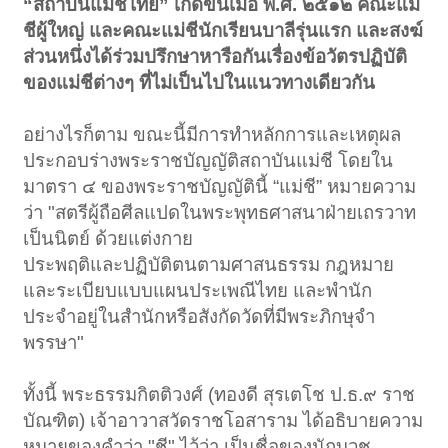
“สถาบันแม่ชีไทย” เกิดขึ้นเมื่อ พ.ศ. ๒๕๑๒ คณะแม่
ชีผู้ใหญ่ และคณะแม่ชีนักเรียนบาลีรุ่นแรก และสงฆ์
ส่วนหนึ่งได้ร่วมปรึกษาหารือกันเรื่องข้อวัตรปฏิบัติ
ของแม่ชีต่างๆ ที่ไม่เป็นไปในแนวทางเดียวกัน
อย่างไรก็ตาม ขณะนี้มีการทำหลักการและเหตุผล
ประกอบร่างพระราชบัญญัติสถาบันแม่ชี โดยใน
มาตรา ๔ ของพระราชบัญญัตินี้ “แม่ชี” หมายความ
ว่า "สตรีผู้ถือศีลแปดในพระพุทธศาสนาฝ่ายเถรวาท
เป็นนิตย์ ด้วยแต่งกาย
ประพฤติและปฏิบัติตนตามศาสนธรรม กฎหมาย
และระเบียบแบบแผนประเพณีไทย และพำนัก
ประจำอยู่ในสำนักหรือสังกัดวัดที่มีพระภิกษุจำ
พรรษา"
ทั้งนี้ พระธรรมกิตติวงศ์ (ทองดี สุรเตโช ป.ธ.๙ ราช
บัณฑิต) เจ้าอาวาสวัดราชโอสาราม ได้อธิบายความ
หมายของคำว่า "ชี" ไว้ว่า เป็นชื่อของนักบวช