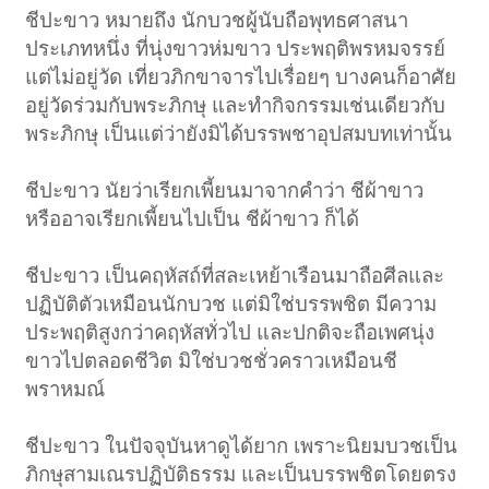
ชีปะขาว หมายถึง นักบวชผู้นับถือพุทธศาสนา
ประเภทหนึ่ง ที่นุ่งขาวห่มขาว ประพฤติพรหมจรรย์
แต่ไม่อยู่วัด เที่ยวภิกขาจารไปเรื่อยๆ บางคนก็อาศัย
อยู่วัดร่วมกับพระภิกษุ และทำกิจกรรมเช่นเดียวกับ
พระภิกษุ เป็นแต่ว่ายังมิได้บรรพชาอุปสมบทเท่านั้น
ชีปะขาว นัยว่าเรียกเพี้ยนมาจากคำว่า ชีผ้าขาว
หรืออาจเรียกเพี้ยนไปเป็น ชีผ้าขาว ก็ได้
ชีปะขาว เป็นคฤหัสถ์ที่สละเหย้าเรือนมาถือศีลและ
ปฏิบัติตัวเหมือนนักบวช แต่มิใช่บรรพชิต มีความ
ประพฤติสูงกว่าคฤหัสทั่วไป และปกติจะถือเพศนุ่ง
ขาวไปตลอดชีวิต มิใช่บวชชั่วคราวเหมือนชี
พราหมณ์
ชีปะขาว ในปัจจุบันหาดูได้ยาก เพราะนิยมบวชเป็น
ภิกษุสามเณรปฏิบัติธรรม และเป็นบรรพชิตโดยตรง