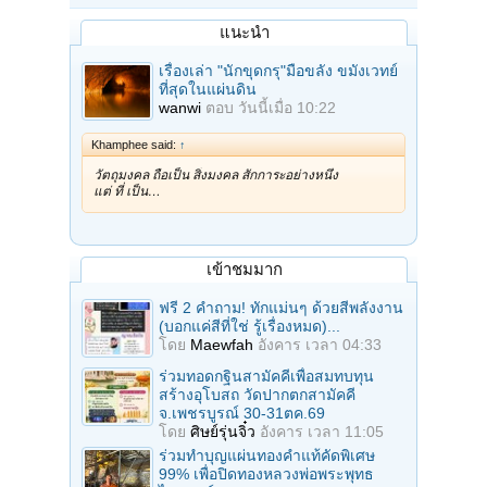
แนะนำ
เรื่องเล่า "นักขุดกรุ"มือขลัง ขมังเวทย์
ที่สุดในแผ่นดิน
wanwi
ตอบ
วันนี้เมื่อ 10:22
Khamphee said:
↑
วัตถุมงคล ถือเป็น สิ่งมงคล สักการะอย่างหนึ่ง
แต่ ที่ เป็น…
เข้าชมมาก
ฟรี 2 คำถาม! ทักแม่นๆ ด้วยสีพลังงาน
(บอกแค่สีที่ใช่ รู้เรื่องหมด)...
โดย
Maewfah
อังคาร เวลา 04:33
ร่วมทอดกฐินสามัคคีเพื่อสมทบทุน
สร้างอุโบสถ วัดปากตกสามัคคี
จ.เพชรบูรณ์ 30-31ตค.69
โดย
ศิษย์รุ่นจิ๋ว
อังคาร เวลา 11:05
ร่วมทําบุญแผ่นทองคำแท้คัดพิเศษ
99% เพื่อปิดทองหลวงพ่อพระพุทธ