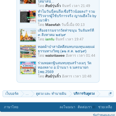
ไสยาสน์...
โดย
ศิษย์รุ่นจิ๋ว
จันทร์ เวลา 21:49
ทำไมวันนี้คนถึงเชื่อรีวิวน้อยลง? รวม
รีวิวจากผู้ใช้บริการจริง ญาณฮีลใจ by
แมวฟ้า
โดย
Maewfah
วันนี้เมื่อ 00:13
เสียงธรรมจากวัดท่าขนุน วันจันทร์ที่
๓ สิงหาคม ๒๕๖๙
โดย
iamfu
จันทร์ เวลา 19:47
ทอดผ้าป่าสามัคคีสมทบกองทุนเผยแผ่
ธรรมทางวิทยุ (๑๒ ส.ค. ๒๕๖๙)
โดย
watsritawee
อังคาร เวลา 01:44
ร่วมทอดกฐินสมทบทุนสร้างเมรุ วัด
ทองหลาง อ.บ้านนา จ.นครนายก
1พย.2569
โดย
ศิษย์รุ่นจิ๋ว
อังคาร เวลา 10:48
เว็บบอร์ด
...
ดูดวง และ ทำนายฝัน
บริการรับดูดวง
ภาษาไทย
ลงโฆษณา
ติดต่อเรา
ช่วยเหลือ
ข้อกำหนดและกฎ