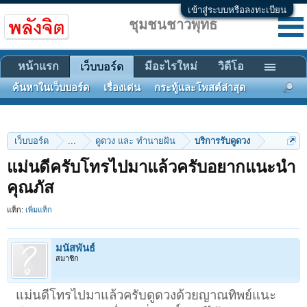
เข้าสู่ระบบหรือลงทะเบียน
ชุมชนชาวพุทธ
หน้าแรก
มีอะไรใหม่
วิดีโอ
เว็บบอร์ด
ค้นหาในเว็บบอร์ด
เรื่องเด่น
กระทู้และโพสต์ล่าสุด
เว็บบอร์ด
...
ดูดวง และ ทำนายฝัน
บริการรับดูดวง
แม่นดีครับโทรไปมาแล้วครับอยากแนะนำ
คุณภัส
แท็ก:
เพิ่มแท็ก
มนัสพันธ์
สมาชิก
แม่นดีโทรไปมาแล้วครับดูดวงด้วยญาณทิพย์แนะ