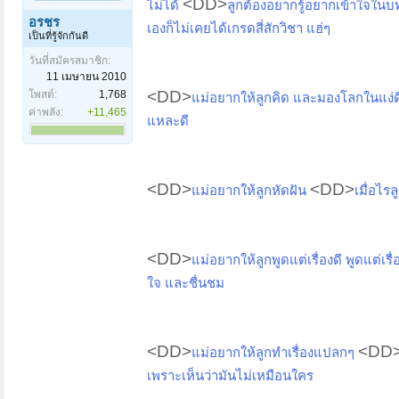
<DD>
ไม่ได้
ลูกต้องอยากรู้อยากเข้าใจในบ
อรชร
เองก็ไม่เคยได้เกรดสี่สักวิชา แฮ่ๆ
เป็นที่รู้จักกันดี
วันที่สมัครสมาชิก:
11 เมษายน 2010
<DD>
โพสต์:
1,768
แม่อยากให้ลูกคิด และมองโลกในแง่
ค่าพลัง:
+11,465
แหละดี
<DD>
<DD>
แม่อยากให้ลูกหัดฝัน
เมื่อไร
<DD>
แม่อยากให้ลูกพูดแต่เรื่องดี พูดแต่เร
ใจ และชื่นชม
<DD>
<DD
แม่อยากให้ลูกทำเรื่องแปลกๆ
เพราะเห็นว่ามันไม่เหมือนใคร