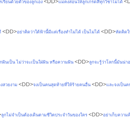
<DD>
<
ทเรียนด้วยตัวของลูกเอง
แม่คงสอนให้ลูกเกรดสี่ทุกวิชาไม่ได้
<DD>
<DD>
ดี
อย่าคิดว่าใต้ฟ้านี้มีแต่เรื่องทำไม่ได้ เป็นไม่ได้
หัดคิดใ
<DD>
ลูกฝันเป็น ไม่ว่าจะเป็นใฝ่ฝัน หรือความฝัน
ลูกจะรู้ว่าโลกนี้มันน่า
<DD>
<DD>
ื่องสวยงาม
จงเป็นคนสุดท้ายที่ให้ร้ายคนอื่น
และจงเป็นคน
>
<DD>
ลูกไม่จำเป็นต้องเดินตามชีวิตประจำวันของใคร
อย่าเก็บความ