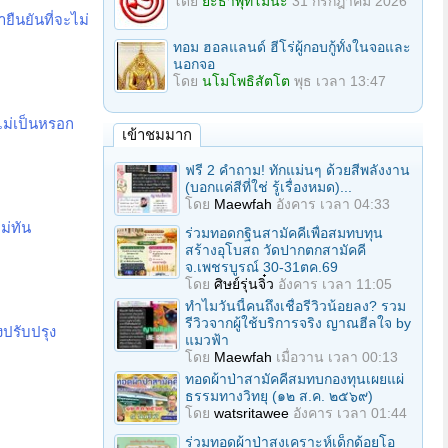
โดย
ยะธาพุทโมนะ
31 กรกฎาคม 2026
ายืนยันที่จะไม่
ทอม ฮอลแลนด์ ฮีโร่ผู้กอบกู้ทั้งในจอและ
นอกจอ
โดย
นโมโพธิสัตโต
พุธ เวลา 13:47
ไม่เป็นหรอก
เข้าชมมาก
ฟรี 2 คำถาม! ทักแม่นๆ ด้วยสีพลังงาน
(บอกแค่สีที่ใช่ รู้เรื่องหมด)...
โดย
Maewfah
อังคาร เวลา 04:33
ม่ทัน
ร่วมทอดกฐินสามัคคีเพื่อสมทบทุน
สร้างอุโบสถ วัดปากตกสามัคคี
จ.เพชรบูรณ์ 30-31ตค.69
โดย
ศิษย์รุ่นจิ๋ว
อังคาร เวลา 11:05
ทำไมวันนี้คนถึงเชื่อรีวิวน้อยลง? รวม
รีวิวจากผู้ใช้บริการจริง ญาณฮีลใจ by
งปรับปรุง
แมวฟ้า
โดย
Maewfah
เมื่อวาน เวลา 00:13
ทอดผ้าป่าสามัคคีสมทบกองทุนเผยแผ่
ธรรมทางวิทยุ (๑๒ ส.ค. ๒๕๖๙)
โดย
watsritawee
อังคาร เวลา 01:44
ร่วมทอดผ้าป่าสงเคราะห์เด็กด้อยโอ