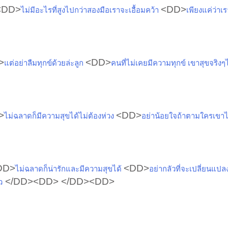
<DD>
<DD>
ไม่มีอะไรที่สูงไปกว่าสองมือเราจะเอื้อมคว้า
เพียงแค่ว่าเร
>
<DD>
แต่อย่าลืมทุกข์ด้วยล่ะลูก
คนที่ไม่เคยมีความทุกข์ เขาสุขจริงๆ
>
<DD>
ไม่ฉลาดก็มีความสุขได้ไม่ต้องห่วง
อย่าน้อยใจถ้าตามใครเขาไ
DD>
<DD>
ไม่ฉลาดก็น่ารักและมีความสุขได้
อย่ากลัวที่จะเปลี่ยนแปล
</DD><DD> </DD><DD>
ว