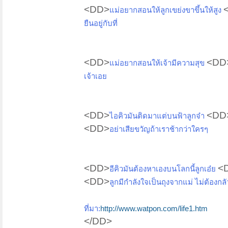
<DD>
แม่อยากสอนให้ลูกเขย่งขาขึ้นให้สูง
ยืนอยู่กับที่
<DD>
<DD
แม่อยากสอนให้เจ้ามีความสุข
เจ้าเอย
<DD>
<DD
ไอคิวมันติดมาแต่บนฟ้าลูกจ๋า
<DD>
อย่าเสียขวัญถ้าเราช้ากว่าใครๆ
<DD>
<
อีคิวมันต้องหาเองบนโลกนี้ลูกเอ๋ย
<DD>
ลูกมีกำลังใจเป็นถุงจากแม่ ไม่ต้องกลั
ที่มา:
http://www.watpon.com/life1.htm
</DD>