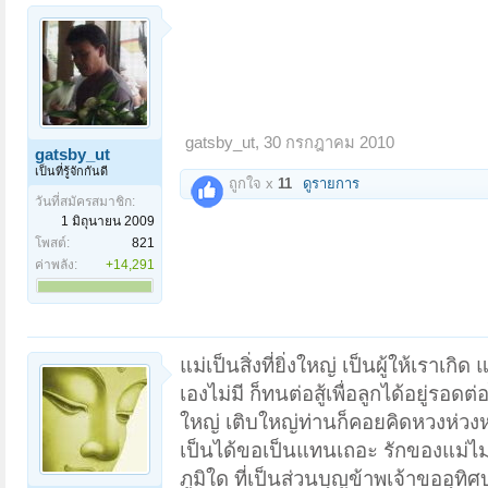
gatsby_ut
,
30 กรกฎาคม 2010
gatsby_ut
เป็นที่รู้จักกันดี
ถูกใจ x
11
ดูรายการ
วันที่สมัครสมาชิก:
1 มิถุนายน 2009
โพสต์:
821
ค่าพลัง:
+14,291
แม่เป็นสิ่งที่ยิ่งใหญ่ เป็นผู้ให้เรา
เองไม่มี ก็ทนต่อสู้เพื่อลูกได้อยู่รอดต่
ใหญ่ เติบใหญ่ท่านก็คอยคิดหวงห่วงหา
เป็นได้ขอเป็นแทนเถอะ รักของแม่ไม
ภูมิใด ที่เป็นส่วนบุญข้าพเจ้าขออุทิ