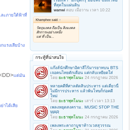
เรื่องเล่า "นักขุดกรุ"มือขลัง ขมังเวทย์
ที่สุดในแผ่นดิน
wanwi
ตอบ
เมื่อวาน เวลา 10:22
ละภายใต้ฟ้าที่
Khamphee said:
↑
วัตถุมงคล ถือเป็น สิ่งมงคล
สักการะอย่างหนึ่ง
แต่ ที่ เป็น…
อกแรงเสียบ้าง
กระทู้ที่น่าสนใจ
แก๊งส์นักศึกษาอิตาลีไร้มารยาทบน BTS
เจอคนไทยตักเตือน แต่กลับเหยียดใส่
<DD>
แต่มัน
โดย
ยะธาพุทโมนะ
24 กรกฎาคม 2026
หลายคดีที่ศาลตัดสินประหาร แต่เดี๋ยวนี้
ไม่มีการประหาร แล้วพ้นโทษก็ก่อคดี
ใหม่
โดย
ยะธาพุทโมนะ
เสาร์ เวลา 13:13
่าได้เสีย
เพลงหยุดสงคราม.. MUSIC STOP THE
WAR
โดย
ยะธาพุทโมนะ
24 กรกฎาคม 2026
เพลงพระคาถาบูชาท้าวเวสสุวรรณ