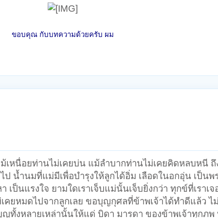
ขอบคุณ กับบทความด้วยครับ ผม
เกิด แม้เหนื่อยท่านไม่เคยบ่น แม้ลำบากท่านไม่เคยคิดหลบหนี ถ
อไป น้ำนมที่แม่มีเพื่อบำรุงให้ลูกได้อิ่ม เลือดในอกอุ่น เป็นพร
 เป็นแรงใจ ยามใดเราเจ็บแม่นั้นเจ็บยิ่งกว่า ทุกข์ที่เราเ
่เคยหมดไปจากลูกเลย ขอบุญกุศลที่ข้าพเจ้าได้ทำดีแล้ว ไม
ศบุญทั้งหลายเหล่านั้นให้แด่ บิดา มารดา ของข้าพเจ้าทุกภพ ท