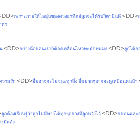
<DD>
<DD>
เพราะภายใต้ไออุ่นของดวงอาทิตย์ลูกจะได้รับวิตามินดี
แ
้ำตา
<DD>
<DD>
ัน
อย่างน้อยคนเราก็ต้องเคลื่อนไหวทะมัดทแมง
ลูกได้อ
<DD>
ยความรัก
ยิ้มอาจจะไม่ชนะทุกสิ่ง ยิ้มมากๆอาจจะดูเหมือนคนบ้า
>
<DD>
ลูกต้องเรียนรู้ว่าลูกไม่มีทางได้ทุกๆอย่างที่ลูกหวังไว้
อดทนและอย
างมีพลัง