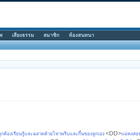
พ
เสียงธรรม
สมาชิก
ห้องสนทนา
<DD>
ลูกต้องเรียนรู้และฉลาดด้วยไหวพริบและกึ๋นของลูกเอง
แม่คงสอนใ