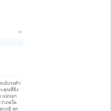
#3
ึงแม้แรงตัว
ะคุณที่ยิ่ง
จอ แม่บอก
่ว่าภพใด
ุกภูมิ ทุก