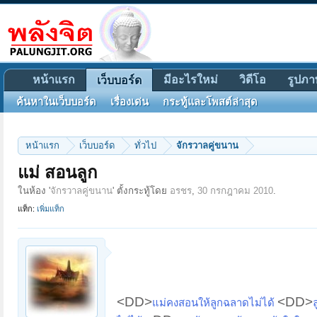
หน้าแรก
มีอะไรใหม่
วิดีโอ
รูปภา
เว็บบอร์ด
ค้นหาในเว็บบอร์ด
เรื่องเด่น
กระทู้และโพสต์ล่าสุด
หน้าแรก
เว็บบอร์ด
ทั่วไป
จักรวาลคู่ขนาน
แม่ สอนลูก
ในห้อง '
จักรวาลคู่ขนาน
' ตั้งกระทู้โดย
อรชร
,
30 กรกฎาคม 2010
.
แท็ก:
เพิ่มแท็ก
<DD>
<DD>
แม่คงสอนให้ลูกฉลาดไม่ได้