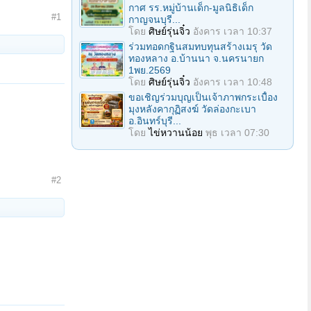
กาศ รร.หมู่บ้านเด็ก-มูลนิธิเด็ก
#1
กาญจนบุรี...
โดย
ศิษย์รุ่นจิ๋ว
อังคาร เวลา 10:37
ร่วมทอดกฐินสมทบทุนสร้างเมรุ วัด
ทองหลาง อ.บ้านนา จ.นครนายก
1พย.2569
โดย
ศิษย์รุ่นจิ๋ว
อังคาร เวลา 10:48
ขอเชิญร่วมบุญเป็นเจ้าภาพกระเบื้อง
มุงหลังคากุฏิสงฆ์ วัดล่องกะเบา
อ.อินทร์บุรี...
โดย
ไข่หวานน้อย
พุธ เวลา 07:30
#2