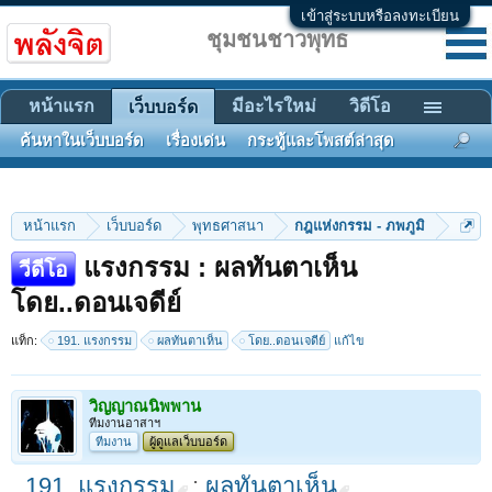
เข้าสู่ระบบหรือลงทะเบียน
ชุมชนชาวพุทธ
หน้าแรก
มีอะไรใหม่
วิดีโอ
เว็บบอร์ด
ค้นหาในเว็บบอร์ด
เรื่องเด่น
กระทู้และโพสต์ล่าสุด
หน้าแรก
เว็บบอร์ด
พุทธศาสนา
กฎแห่งกรรม - ภพภูมิ
แรงกรรม : ผลทันตาเห็น
วีดีโอ
โดย..ดอนเจดีย์
แท็ก:
191. แรงกรรม
ผลทันตาเห็น
โดย..ดอนเจดีย์
แก้ไข
วิญญาณนิพพาน
ทีมงานอาสาฯ
ทีมงาน
ผู้ดูแลเว็บบอร์ด
191. แรงกรรม
:
ผลทันตาเห็น