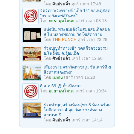
โดย
ศิษย์รุ่นจิ๋ว
ศุกร์ เวลา 17:48
จิตวิทยา/วิเคราะห์ "เด็ก 14" ก่อเหตุสลด
"กราดยิงเทพศิรินทร์"
โดย
ยะธาพุทโมนะ
เสาร์ เวลา 08:15
แบ่งปัน พระสมเด็จใบสมอสมเด็จสมอ
9 ใบ หลวงพ่อกวย วัดโฆสิตาราม
โดย
THE PUNCH
ศุกร์ เวลา 23:28
ร่วมบุญทําทางเข้า วัดแก้วดวงธรรม
อ.โพธิ์ชัย จ.ร้อยเอ็ด
โดย
ศิษย์รุ่นจิ๋ว
เสาร์ เวลา 12:50
เสียงธรรมจากวัดท่าขนุน วันเสาร์ที่ ๘
สิงหาคม ๒๕๖๙
โดย
iamfu
เสาร์ เวลา 16:28
8 ส.ค.69 @ ถ้ำเมืองนะ
โดย
ยะธาพุทโมนะ
เสาร์ เวลา 19:34
ร่วมทําบุญสร้างห้องสุขา 5 ห้อง พร้อม
โถปัสสาวะ 4 จุด วัดปรางค์หลวง
จ.นนทบุรี
โดย
ศิษย์รุ่นจิ๋ว
เสาร์ เวลา 14:14