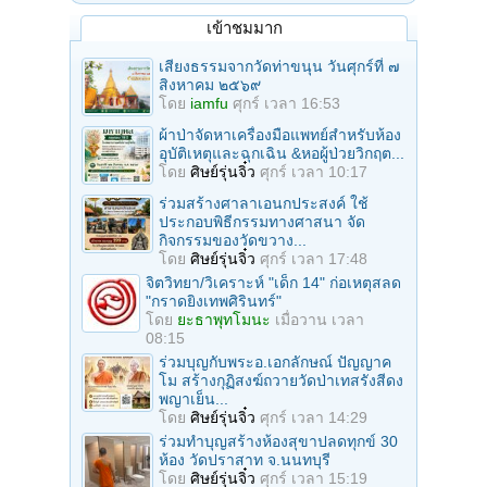
เข้าชมมาก
เสียงธรรมจากวัดท่าขนุน วันศุกร์ที่ ๗
สิงหาคม ๒๕๖๙
โดย
iamfu
ศุกร์ เวลา 16:53
ผ้าป่าจัดหาเครื่องมือแพทย์สำหรับห้อง
อุบัติเหตุและฉุกเฉิน &หอผู้ป่วยวิกฤต...
โดย
ศิษย์รุ่นจิ๋ว
ศุกร์ เวลา 10:17
ร่วมสร้างศาลาเอนกประสงค์ ใช้
ประกอบพิธีกรรมทางศาสนา จัด
กิจกรรมของวัดขวาง...
โดย
ศิษย์รุ่นจิ๋ว
ศุกร์ เวลา 17:48
จิตวิทยา/วิเคราะห์ "เด็ก 14" ก่อเหตุสลด
"กราดยิงเทพศิรินทร์"
โดย
ยะธาพุทโมนะ
เมื่อวาน เวลา
08:15
ร่วมบุญกับพระอ.เอกลักษณ์ ปัญญาค
โม สร้างกุฏิสงฆ์ถวายวัดป่าเทสรังสีดง
พญาเย็น...
โดย
ศิษย์รุ่นจิ๋ว
ศุกร์ เวลา 14:29
ร่วมทําบุญสร้างห้องสุขาปลดทุกข์ 30
ห้อง วัดปราสาท จ.นนทบุรี
โดย
ศิษย์รุ่นจิ๋ว
ศุกร์ เวลา 15:19