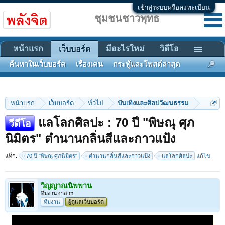
เข้าสู่ระบบหรือลงทะเบียน
ชุมชนชาวพุทธ
หน้าแรก
มีอะไรใหม่
วิดีโอ
เว็บบอร์ด
ค้นหาในเว็บบอร์ด
เรื่องเด่น
กระทู้และโพสต์ล่าสุด
หน้าแรก
เว็บบอร์ด
ทั่วไป
บันเทิงและศิลปวัฒนธรรม
แลโลกศิลปะ : 70 ปี "พิษณุ ศุภ
วีดีโอ
นิมิตร" ตำนานกลิ่นสีและกาวแป้ง
แท็ก:
70 ปี "พิษณุ ศุภนิมิตร"
ตำนานกลิ่นสีและกาวแป้ง
แลโลกศิลปะ
แก้ไข
วิญญาณนิพพาน
ทีมงานอาสาฯ
ทีมงาน
ผู้ดูแลเว็บบอร์ด