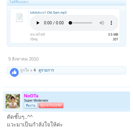
ไฟล์ที่แนบมา:
แสงและเงา Old Sam.mp3
ขนาดไฟล์:
3.5 MB
เปิดดู:
207
9 สิงหาคม 2010
ถูกใจ x
4
ดูรายการ
NoOTa
Super Moderator
ทีมงาน
ผู้ดูแลเว็บบอร์ด
ตัดชั๊บๆ..^^
แวะมาเป็นกำลังใจให้ค่ะ