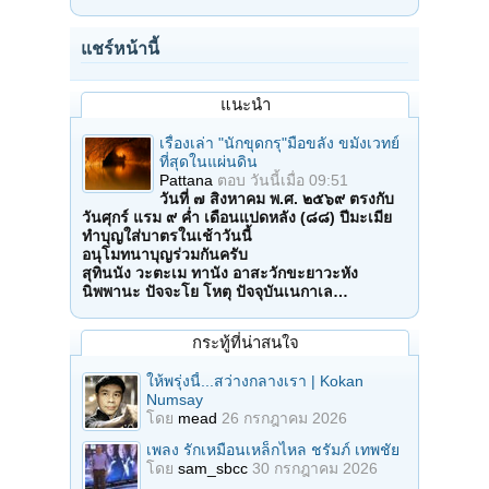
แชร์หน้านี้
แนะนำ
เรื่องเล่า "นักขุดกรุ"มือขลัง ขมังเวทย์
ที่สุดในแผ่นดิน
Pattana
ตอบ
วันนี้เมื่อ 09:51
วันที่ ๗ สิงหาคม พ.ศ. ๒๕๖๙ ตรงกับ
วันศุกร์ แรม ๙ ค่ำ เดือนแปดหลัง (๘๘) ปีมะเมีย
ทำบุญใส่บาตรในเช้าวันนี้
อนุโมทนาบุญร่วมกันครับ
สุทินนัง วะตะเม ทานัง อาสะวักขะยาวะหัง
นิพพานะ ปัจจะโย โหตุ ปัจจุบันเนกาเล…
กระทู้ที่น่าสนใจ
ให้พรุ่งนี้...สว่างกลางเรา | Kokan
Numsay
โดย
mead
26 กรกฎาคม 2026
เพลง รักเหมือนเหล็กไหล ชรัมภ์ เทพชัย
โดย
sam_sbcc
30 กรกฎาคม 2026