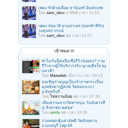
เพลง รักด้วยเลือด ธานินทร์ อินทรเทพ
โดย
sam_sbcc
อาทิตย์ เวลา 11:53
เพลง ช่อมาลี-ยวนย่าเหล่ (ดอกฟ้าที่รัก)
วงสุนทราภรณ์
โดย
sam_sbcc
พุธ เวลา 11:07
เข้าชมมาก
ทำไมวันนี้คนถึงเชื่อรีวิวน้อยลง? รวม
รีวิวจากผู้ใช้บริการจริง ญาณฮีลใจ by
แมวฟ้า
โดย
Maewfah
เมื่อวาน เวลา 00:13
ขอเชิญร่วมบุญเป็นเจ้าภาพกระเบื้อง
มุงหลังคากุฏิสงฆ์ วัดล่องกะเบา
อ.อินทร์บุรี...
โดย
ไข่หวานน้อย
พุธ เวลา 07:30
เสียงธรรมจากวัดท่าขนุน วันอังคารที่
๔ สิงหาคม ๒๕๖๙
โดย
iamfu
พุธ เวลา 10:36
ร่วมทอดกฐินสามัคคี วัดสังฆทาน
จ.นนทบุรี 1พย.69