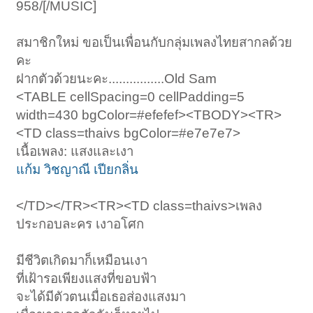
958/[/MUSIC]
สมาชิกใหม่ ขอเป็นเพื่อนกับกลุ่มเพลงไทยสากลด้วย
คะ
ฝากตัวด้วยนะคะ................Old Sam
<TABLE cellSpacing=0 cellPadding=5
width=430 bgColor=#efefef><TBODY><TR>
<TD class=thaivs bgColor=#e7e7e7>
เนื้อเพลง: แสงและเงา
แก้ม วิชญาณี เปียกลิ่น
</TD></TR><TR><TD class=thaivs>เพลง
ประกอบละคร เงาอโศก
มีชีวิตเกิดมาก็เหมือนเงา
ที่เฝ้ารอเพียงแสงที่ขอบฟ้า
จะได้มีตัวตนเมื่อเธอส่องแสงมา