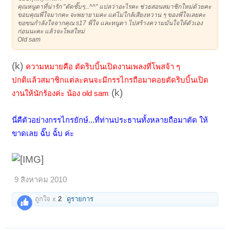
คุณหนูตาที่น่ารัก "ตัดชั๊บๆ...^^" แปลว่าอะไรคะ ช่วยสอนสมาชิกใหม่ด้วยคะ
ขอบคุณพี่ใจมากคะ จะพยายามคะ แต่ไม่ใกล้เสียงหวาน ๆ ของพี่ใจเลยคะ
ขอขนกำลังใจจากคุณ s17 พี่ใจ และหนูตา ไปสร้างความมั่นใจให้ตัวเอง
ก่อนนะคะ แล้วจะโพสใหม่
Old sam
(k)
ความหมายคือ ตัดริบบิ้นเปิดงานเพลงที่โพสจ้า ๆ
ปกติแล้วสมาชิกแต่ละคนจะมีกรรไกรถือมาคอยตัดริบบิ้นเปิด
(k)
งานให้นักร้องค่ะ น้อง old sam
นี่คืตัวอย่างกรรไกรยักษ์...ที่ท่านประธานทั้งหลายถือมาตัด ให้
ขาดเลย ฉั๊บ ฉั้บ ค่ะ
9 สิงหาคม 2010
ถูกใจ x
2
ดูรายการ