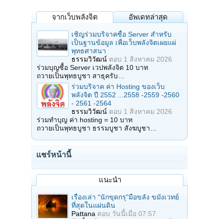
จากเว็บพลังจิต
อัพเดทล่าสุด
เชิญร่วมบริจาคซื้อ Server สำหรับ
เป็นฐานข้อมูล เพื่อเว็บพลังจิตเผยแผ่
พุทธศาสนา
ธรรมวิวัฒน์
ตอบ
1 สิงหาคม 2026
ร่วมบุญซื้อ Server เวปพลังจิต 10 บาท
ถวายเป็นพุทธบูชา สาธุครับ…
ร่วมบริจาค ค่า Hosting ของเว็บ
พลังจิต ปี 2552 ...2558 -2559 -2560
- 2561 -2564
ธรรมวิวัฒน์
ตอบ
1 สิงหาคม 2026
ร่วมทำบุญ ค่า hosting = 10 บาท
ถวายเป็นพุทธบูชา ธรรมบูชา สังฆบูชา…
แชร์หน้านี้
แนะนำ
เรื่องเล่า "นักขุดกรุ"มือขลัง ขมังเวทย์
ที่สุดในแผ่นดิน
Pattana
ตอบ
วันนี้เมื่อ 07:57