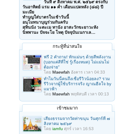
วันที่ ๙ สิงหาคม พ.ศ. ๒๕๖๙ ตรงกับ
วันอาทิตย์ แรม ๑๑ ค่ำ เดือนแปดหลัง (๘๘) ปี
มะเมีย
ทำบุญใส่บาตรในเช้าวันนี้
อนุโมทนาบุญร่วมกันครับ
สุทินนัง วะตะเม ทานัง อาสะวักขะยาวะหัง
นิพพานะ ปัจจะโย โหตุ ปัจจุบันเนกาเล…
กระทู้ที่น่าสนใจ
ฟรี 2 คำถาม! ทักแม่นๆ ด้วยสีพลังงาน
(บอกแค่สีที่ใช่ รู้เรื่องหมด) ไม่แม่นไม่
ต้องจ่าย"
โดย
Maewfah
อังคาร เวลา 04:33
ทำไมวันนี้คนถึงเชื่อรีวิวน้อยลง? รวม
รีวิวจากผู้ใช้บริการจริง ญาณฮีลใจ by
แมวฟ้า
โดย
Maewfah
พฤหัสบดี เวลา 00:13
เข้าชมมาก
เสียงธรรมจากวัดท่าขนุน วันศุกร์ที่ ๗
สิงหาคม ๒๕๖๙
โดย
iamfu
ศุกร์ เวลา 16:53