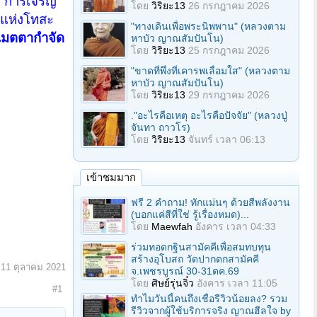
"
การเจริญ
โดย
วิริยะ13
26 กรกฎาคม 2026
วแห่งโทสะ
"ทางเดินเพื่อพระนิพพาน" (หลวงตาม
เมตตากำจัด
หาบัว ญาณสัมปันโน)
โดย
วิริยะ13
25 กรกฎาคม 2026
"ขาดที่พึ่งที่เคารพเลื่อมใส" (หลวงตาม
หาบัว ญาณสัมปันโน)
โดย
วิริยะ13
29 กรกฎาคม 2026
."อะไรคือเหตุ อะไรคือปัจจัย" (หลวงปู่
จันทา ถาวโร)
โดย
วิริยะ13
จันทร์ เวลา 06:13
เข้าชมมาก
ฟรี 2 คำถาม! ทักแม่นๆ ด้วยสีพลังงาน
(บอกแค่สีที่ใช่ รู้เรื่องหมด)...
โดย
Maewfah
อังคาร เวลา 04:33
ร่วมทอดกฐินสามัคคีเพื่อสมทบทุน
สร้างอุโบสถ วัดปากตกสามัคคี
:
11 ตุลาคม 2021
จ.เพชรบูรณ์ 30-31ตค.69
โดย
ศิษย์รุ่นจิ๋ว
อังคาร เวลา 11:05
#1
ทำไมวันนี้คนถึงเชื่อรีวิวน้อยลง? รวม
รีวิวจากผู้ใช้บริการจริง ญาณฮีลใจ by