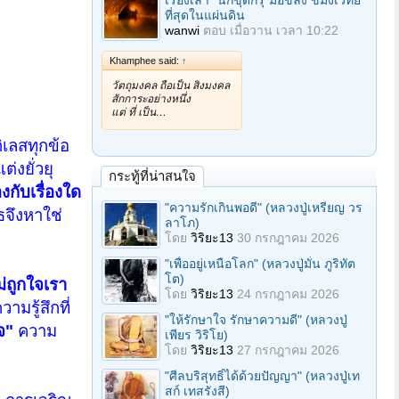
เรื่องเล่า "นักขุดกรุ"มือขลัง ขมังเวทย์
ที่สุดในแผ่นดิน
wanwi
ตอบ
เมื่อวาน เวลา 10:22
Khamphee said:
↑
วัตถุมงคล ถือเป็น สิ่งมงคล
สักการะอย่างหนึ่ง
แต่ ที่ เป็น…
ิเลสทุกข้อ
่งยั่วยุ
กระทู้ที่น่าสนใจ
งกับเรื่องใด
"ความรักเกินพอดี" (หลวงปู่เหรียญ วร
รธจึงหาใช่
ลาโภ)
โดย
วิริยะ13
30 กรกฎาคม 2026
"เพื่ออยู่เหนือโลก" (หลวงปู่มั่น ภูริทัต
โต)
่ถูกใจเรา
โดย
วิริยะ13
24 กรกฎาคม 2026
วามรู้สึกที่
"ให้รักษาใจ รักษาความดี" (หลวงปู่
าจ"
ความ
เพียร วิริโย)
โดย
วิริยะ13
27 กรกฎาคม 2026
"ศีลบริสุทธิ์ได้ด้วยปัญญา" (หลวงปู่เท
สก์ เทสรังสี)