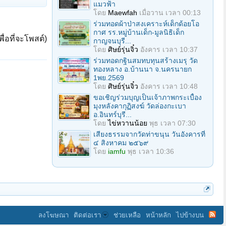
แมวฟ้า
โดย
Maewfah
เมื่อวาน เวลา 00:13
ร่วมทอดผ้าป่าสงเคราะห์เด็กด้อยโอ
กาศ รร.หมู่บ้านเด็ก-มูลนิธิเด็ก
ื่อที่จะโพสต์)
กาญจนบุรี...
โดย
ศิษย์รุ่นจิ๋ว
อังคาร เวลา 10:37
ร่วมทอดกฐินสมทบทุนสร้างเมรุ วัด
ทองหลาง อ.บ้านนา จ.นครนายก
1พย.2569
โดย
ศิษย์รุ่นจิ๋ว
อังคาร เวลา 10:48
ขอเชิญร่วมบุญเป็นเจ้าภาพกระเบื้อง
มุงหลังคากุฏิสงฆ์ วัดล่องกะเบา
อ.อินทร์บุรี...
โดย
ไข่หวานน้อย
พุธ เวลา 07:30
เสียงธรรมจากวัดท่าขนุน วันอังคารที่
๔ สิงหาคม ๒๕๖๙
โดย
iamfu
พุธ เวลา 10:36
ลงโฆษณา
ติดต่อเรา
ช่วยเหลือ
หน้าหลัก
ไปข้างบน