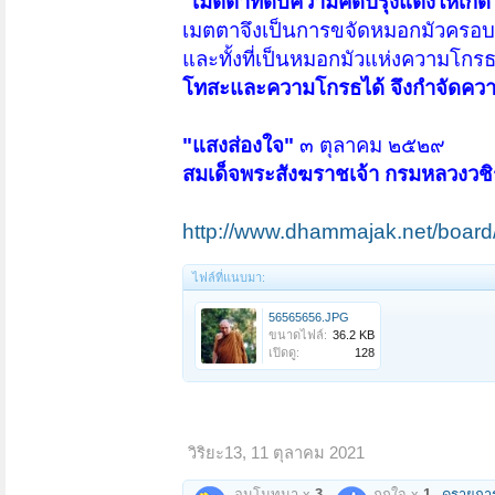
"เมตตาที่ดับความคิดปรุงแต่งให้เกิ
เมตตาจึงเป็นการขจัดหมอกมัวครอบคล
และทั้งที่เป็นหมอกมัวแห่งความโกร
โทสะและความโกรธได้ จึงกำจัดควา
"แสงส่องใจ"
๓ ตุลาคม ๒๕๒๙
สมเด็จพระสังฆราชเจ้า กรมหลวงวช
http://www.dhammajak.net/board
ไฟล์ที่แนบมา:
56565656.JPG
ขนาดไฟล์:
36.2 KB
เปิดดู:
128
วิริยะ13
,
11 ตุลาคม 2021
อนุโมทนา x
3
ถูกใจ x
1
ดูรายกา