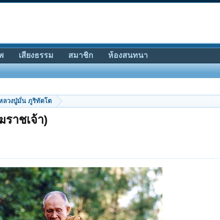
พ
เสียงธรรม
สมาชิก
ห้องสนทนา
หลวงปู่มั่น ภูริทัตโต
ฆราชเจ้า)