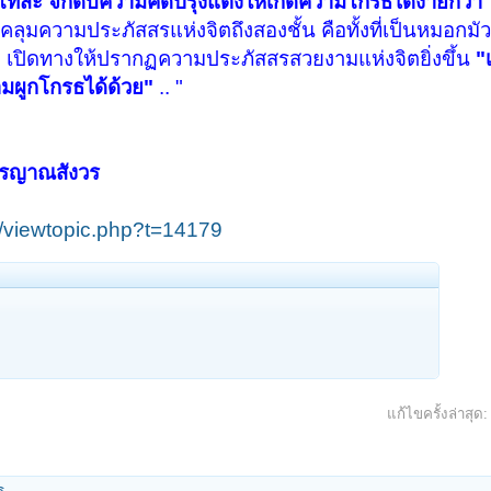
ดโทสะ จักดับความคิดปรุงแต่งให้เกิดความโกรธได้ง่ายกว่า
ุมความประภัสสรแห่งจิตถึงสองชั้น คือทั้งที่เป็นหมอกมั
ธ เปิดทางให้ปรากฏความประภัสสรสวยงามแห่งจิตยิ่งขึ้น
"
มผูกโกรธได้ด้วย"
.. "
ิรญาณสังวร
/viewtopic.php?t=14179
แก้ไขครั้งล่าสุด
ร