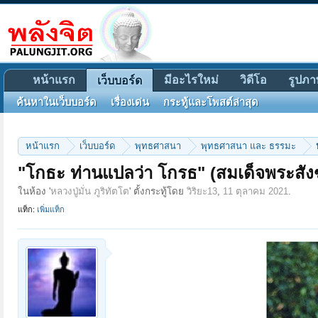
หน้าแรก
มีอะไรใหม่
วิดีโอ
รูปภา
เว็บบอร์ด
ค้นหาในเว็บบอร์ด
เรื่องเด่น
กระทู้และโพสต์ล่าสุด
หน้าแรก
เว็บบอร์ด
พุทธศาสนา
พุทธศาสนา และ ธรรมะ
"โกธะ ท่านแปลว่า โกรธ" (สมเด็จพระสัง
ในห้อง '
หลวงปู่มั่น ภูริทัตโต
' ตั้งกระทู้โดย
วิริยะ13
,
11 ตุลาคม 2021
.
แท็ก:
เพิ่มแท็ก